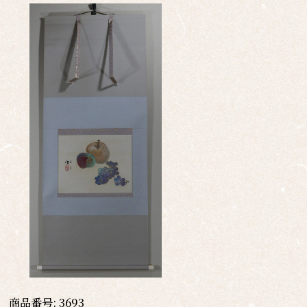
商品番号:
3693