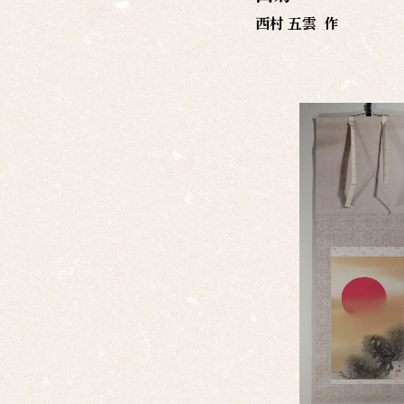
西村 五雲
作