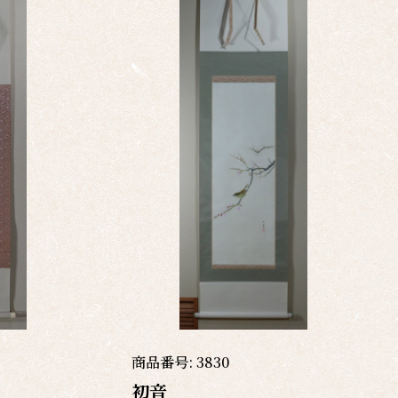
商品番号:
3830
初音