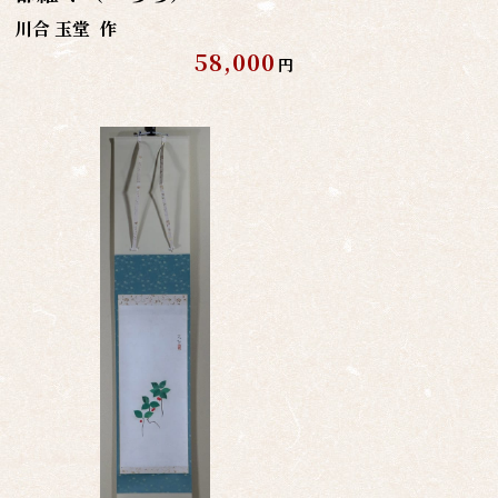
川合 玉堂
作
58,000
円