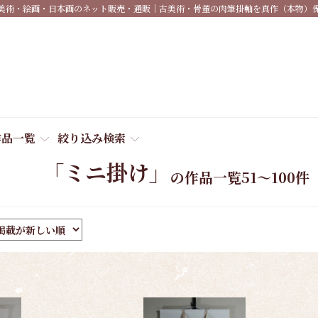
美術・絵画・日本画のネット販売・通販｜古美術・骨董の肉筆掛軸を真作（本物）
作品一覧
絞り込み検索
「ミニ掛け」
の作品一覧
51～100件