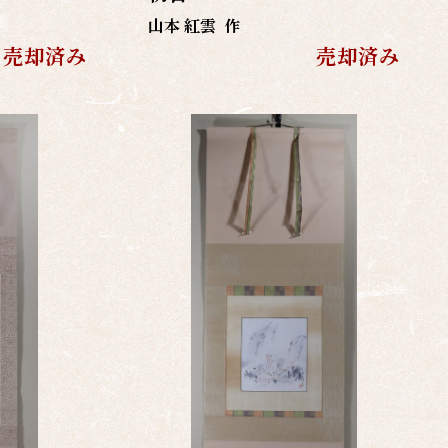
山本 紅雲
作
売却済み
売却済み