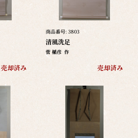
商品番号:
3803
清風洗足
菅 楯彦
作
売却済み
売却済み