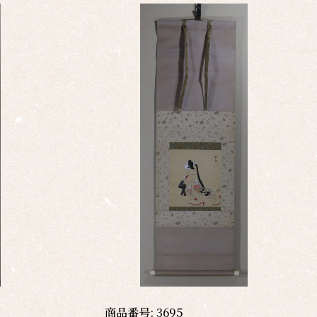
商品番号:
3695