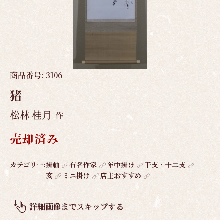
商品番号:
3106
猪
松林 桂月
作
売却済み
作
カテゴリー:
掛軸
有名作家
年中掛け
干支・十二支
亥
ミニ掛け
店主おすすめ
品
概
要
詳細画像までスキップする