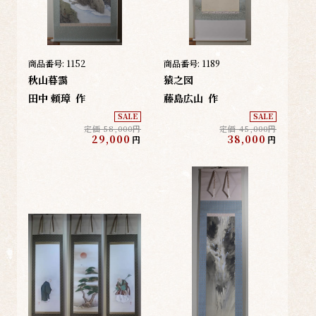
商品番号:
1152
商品番号:
1189
秋山暮靄
猿之図
田中 頼璋
作
藤島広山
作
SALE
SALE
定価 58,000円
定価 45,000円
29,000
38,000
円
円