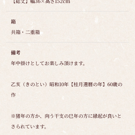
【総丈】幅36×高さ152cm
箱
共箱・二重箱
備考
年中掛けとしてお楽しみ頂けます。
乙亥（きのとい）昭和10年【桂月還暦の年】60歳の
作
※猪年の方か、向う干支の巳年の方に縁起が良いと
さられています。