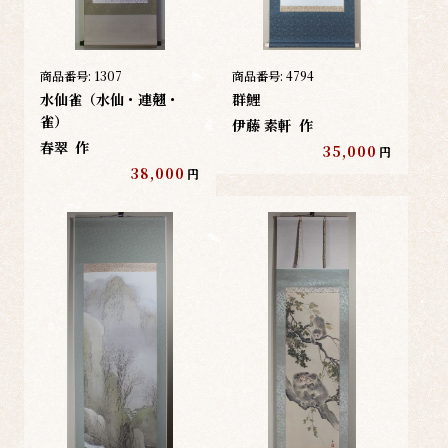
商品番号:
1307
商品番号:
4794
水仙雀（水仙・連翹・
群鯉
雀）
伊藤 素軒
作
春翠
作
35,000
円
38,000
円