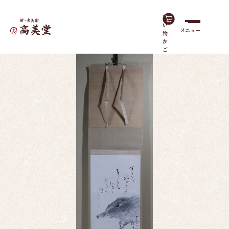
買
い
メニュー
物
ホーム
作品一覧
猪
か
ご