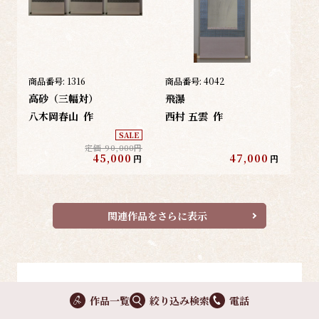
商品番号:
1316
商品番号:
4042
高砂（三幅対）
飛瀑
八木岡春山
作
西村 五雲
作
SALE
定価 90,000円
45,000
47,000
円
円
関連作品をさらに表示
作品一覧
絞り込み検索
電話