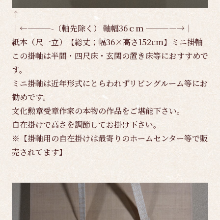
↑
｜←———-（軸先除く） 軸幅36ｃｍ ————→｜
紙本（尺一立）【総丈；幅36×高さ152cm】ミニ掛軸
この掛軸は半間・四尺床・玄関の置き床等におすすめで
す。
ミニ掛軸は近年形式にとらわれずリビングルーム等にお
勧めです。
文化勲章受章作家の本物の作品をご堪能下さい。
自在掛けで高さを調節してお掛け下さい。
※【掛軸用の自在掛けは最寄りのホームセンター等で販
売されてます】