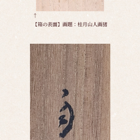
↑
【箱の表面】画題：桂月山人画猪