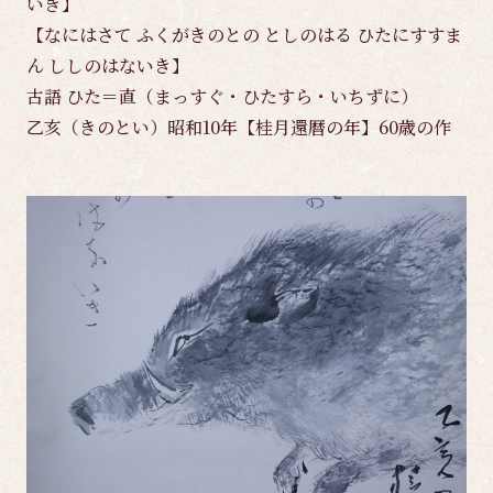
いき】
【なにはさて ふくがきのとの としのはる ひたにすすま
ん ししのはないき】
古語 ひた＝直（まっすぐ・ひたすら・いちずに）
乙亥（きのとい）昭和10年【桂月還暦の年】60歳の作