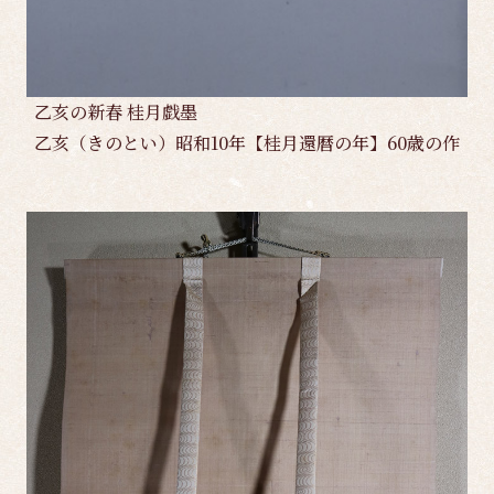
乙亥の新春 桂月戯墨
乙亥（きのとい）昭和10年【桂月還暦の年】60歳の作