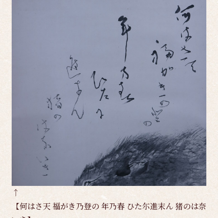
↑
【何はさ天 福がき乃登の 年乃春 ひた尓進末ん 猪のは奈