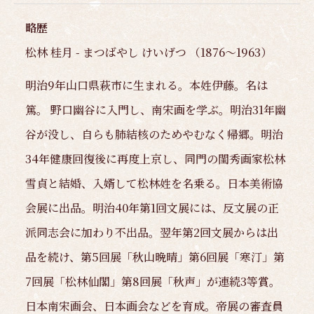
略歴
松林 桂月 - まつばやし けいげつ （1876～1963）
明治9年山口県萩市に生まれる。本姓伊藤。名は
篤。 野口幽谷に入門し、南宋画を学ぶ。明治31年幽
谷が没し、自らも肺結核のためやむなく帰郷。明治
34年健康回復後に再度上京し、同門の閨秀画家松林
雪貞と結婚、入婿して松林姓を名乗る。日本美術協
会展に出品。明治40年第1回文展には、反文展の正
派同志会に加わり不出品。翌年第2回文展からは出
品を続け、第5回展「秋山晩晴」第6回展「寒汀」第
7回展「松林仙閣」第8回展「秋声」が連続3等賞。
日本南宋画会、日本画会などを育成。帝展の審査員