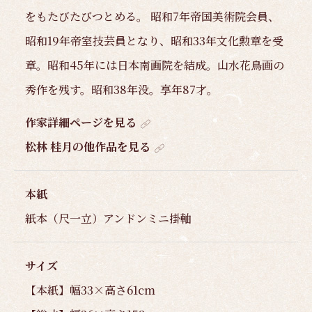
をもたびたびつとめる。 昭和7年帝国美術院会員、
昭和19年帝室技芸員となり、昭和33年文化勲章を受
章。昭和45年には日本南画院を結成。山水花鳥画の
秀作を残す。昭和38年没。享年87才。
作家詳細ページを見る
松林 桂月の他作品を見る
本紙
紙本（尺一立）アンドンミニ掛軸
サイズ
【本紙】幅33×高さ61cm