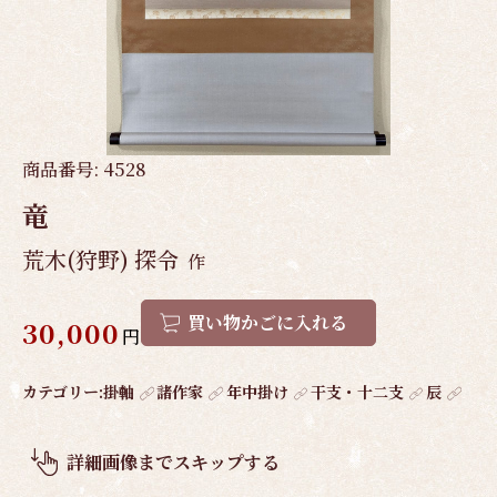
商品番号:
4528
竜
荒木(狩野) 探令
作
買い物かごに入れる
30,000
円
作
カテゴリー:
掛軸
諸作家
年中掛け
干支・十二支
辰
品
概
詳細画像までスキップする
要