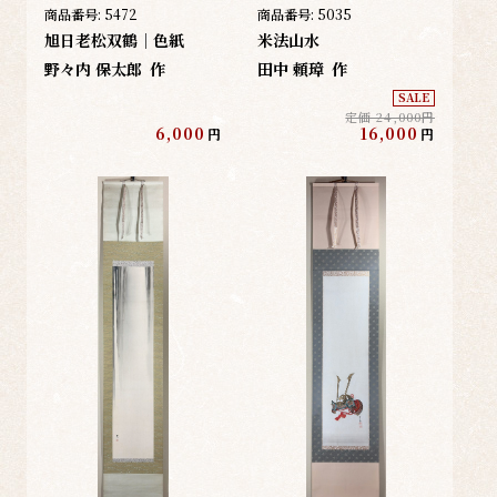
商品番号:
5472
商品番号:
5035
旭日老松双鶴｜色紙
米法山水
野々内 保太郎
作
田中 頼璋
作
SALE
定価 24,000円
6,000
16,000
円
円