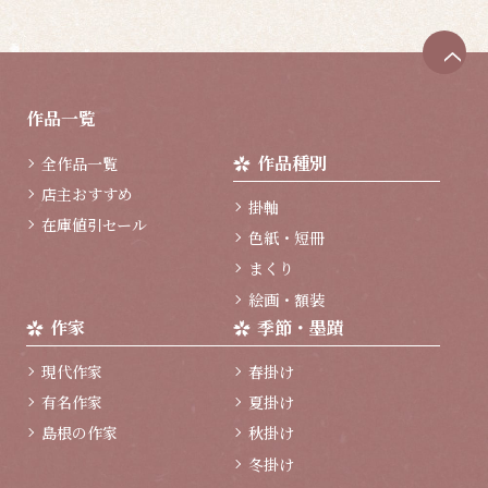
ペ
ー
ジ
作品一覧
ト
ッ
作品種別
全作品一覧
プ
へ
店主おすすめ
掛軸
在庫値引セール
色紙・短冊
まくり
絵画・額装
作家
季節・墨蹟
現代作家
春掛け
有名作家
夏掛け
島根の作家
秋掛け
冬掛け