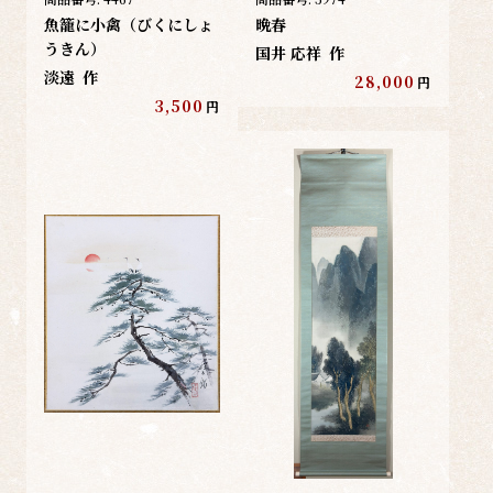
魚籠に小禽（びくにしょ
晩春
うきん）
国井 応祥
作
淡遠
作
28,000
円
3,500
円