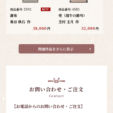
商品番号:
5592
商品番号:
4583
NEW!
瀑布
兜（端午の節句）
奥谷 秋石
作
芝村 玉月
作
38,000
32,000
円
円
関連作品をさらに表示
お問い合わせ・ご注文
Contact
【お電話
からのお問い合わせ・ご注文
】