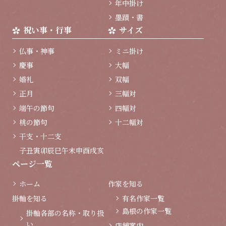
年中掛け
墨蹟・書
祝い事・行事
サイズ
仏事・神事
ミニ掛け
慶事
大幅
婚礼
双幅
正月
三幅対
端午の節句
四幅対
桃の節句
十二幅対
干支・十二支
子
丑
寅
卯
辰
巳
午
未
申
酉
戌
亥
ページ一覧
ホーム
作家を知る
掛軸を知る
有名作家一覧
島根の作家一覧
掛軸各部の名称・取り扱
い
店舗案内