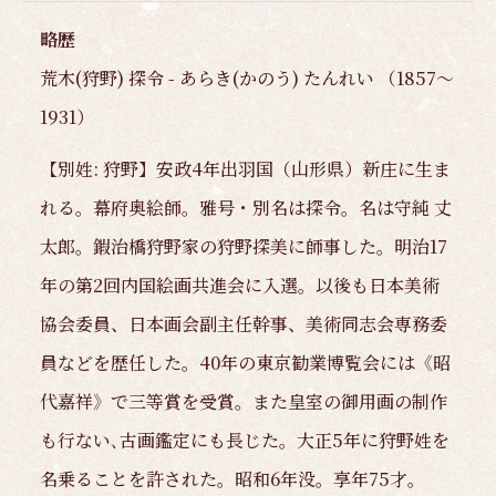
略歴
荒木(狩野) 探令 - あらき(かのう) たんれい （1857～
1931）
【別姓: 狩野】安政4年出羽国（山形県）新庄に生ま
れる。幕府奥絵師。雅号・別名は探令。名は守純 丈
太郎。鍜治橋狩野家の狩野探美に師事した。明治17
年の第2回内国絵画共進会に入選。以後も日本美術
協会委員、日本画会副主任幹事、美術同志会専務委
員などを歴任した。40年の東京勧業博覧会には《昭
代嘉祥》で三等賞を受賞。また皇室の御用画の制作
も行ない､古画鑑定にも長じた。大正5年に狩野姓を
名乗ることを許された。昭和6年没。享年75才。