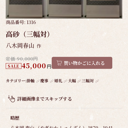
商品番号:
1316
高砂（三幅対）
八木岡春山
作
定価 90,000円
買い物かごに入れる
45,000
SALE
円
作
カテゴリー:
掛軸
慶事
婚礼
大幅
三幅対
品
概
詳細画像までスキップする
要
略歴
八木岡 春山 （やぎおか しゅんざん） 1879－1941