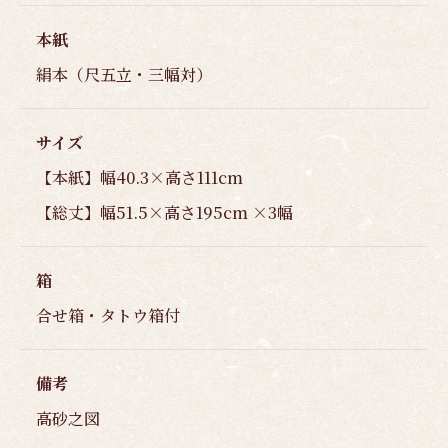
本紙
絹本（尺五立・三幅対）
サイズ
【本紙】幅40.3×高さ111cm
【総丈】幅51.5×高さ195cm ×3幅
箱
合せ箱・タトウ箱付
備考
高砂之図