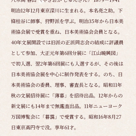
明治12年12月東京深川に生まれる。本名亮之助。下
條桂谷に師事、狩野派を学ぶ。明治35年から日本美
術協会展で受賞を重ね、日本美術協会会員となる。
40年文展開設では旧派の正派同志会の結成に評議員
として参加、大正元年第6回分展に「江山暁興図」
で初入選、翌2年第6回展にも入選するが、その後は
日本美術協会展を中心に制作発表をする。のち、日
本美術協会の委員、理事、審査長となる。昭和11年
秋の文展招待展に「薄暮」を招待出品。12年からの
新文展にも14年まで無鑑査出品。11年ニューヨーク
万国博覧会に「暮靄」で受賞する。昭和16年8月27
日東京高円寺で没。享年61才。