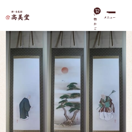
買
い
メニュー
物
ホーム
作品一覧
高砂（三幅対）
か
ご