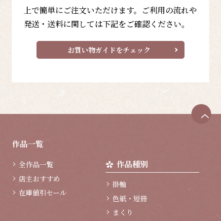
上で簡単にご注文いただけます。ご利用の流れや
発送・送料に関しては下記をご確認ください。
お買い物ガイドをチェック
ペ
ー
ジ
作品一覧
ト
ッ
作品種別
全作品一覧
プ
へ
店主おすすめ
掛軸
在庫値引セール
色紙・短冊
まくり