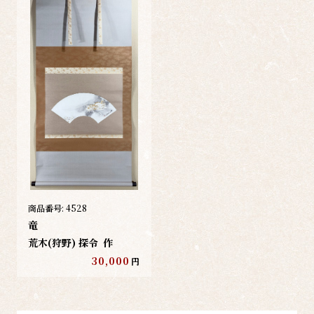
商品番号:
4528
竜
荒木(狩野) 探令
作
30,000
円