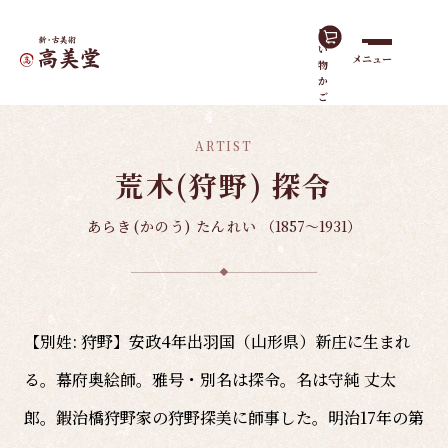
買
い
メニュー
物
ホーム
諸作家
荒木(狩野) 探令
か
ご
ARTIST
荒木(狩野) 探令
あらき(かのう) たんれい
（1857～1931）
【別姓: 狩野】安政4年出羽国（山形県）新庄に生まれ
る。幕府奥絵師。雅号・別名は探令。名は守純 丈太
郎。鍜治橋狩野家の狩野探美に師事した。明治17年の第