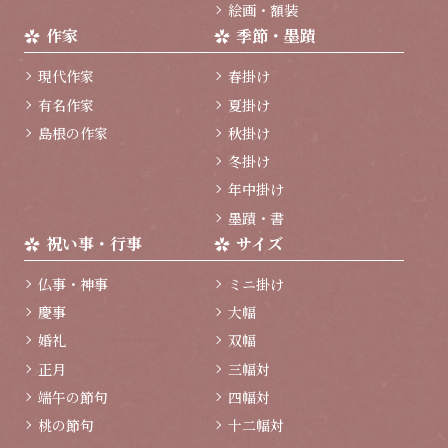
絵画・額装
作家
季節・墨蹟
現代作家
春掛け
有名作家
夏掛け
島根の作家
秋掛け
冬掛け
年中掛け
墨蹟・書
祝い事・行事
サイズ
仏事・神事
ミニ掛け
慶事
大幅
婚礼
双幅
正月
三幅対
端午の節句
四幅対
桃の節句
十二幅対