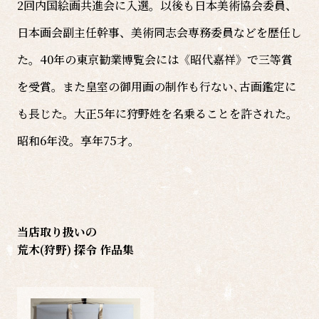
2回内国絵画共進会に入選。以後も日本美術協会委員、
日本画会副主任幹事、美術同志会専務委員などを歴任し
た。40年の東京勧業博覧会には《昭代嘉祥》で三等賞
を受賞。また皇室の御用画の制作も行ない､古画鑑定に
も長じた。大正5年に狩野姓を名乗ることを許された。
昭和6年没。享年75才。
当店取り扱いの
荒木(狩野) 探令 作品集