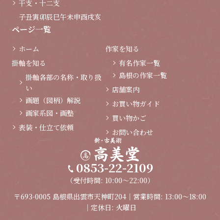
干支・十二支
子
丑
寅
卯
辰
巳
午
未
申
酉
戌
亥
ページ一覧
ホーム
作家を知る
掛軸を知る
有名作家一覧
島根の作家一覧
掛軸各部の名称・取り扱
い
店舗案内
画題（図柄）解説
お買い物ガイド
画家系図・画塾
買い物かご
表装・仕立て依頼
お問い合わせ
0853-22-2109
（受付時間: 10:00～22:00）
〒693-0005 島根県出雲市天神町204｜営業時間: 13:00～18:00
｜定休日: 火曜日