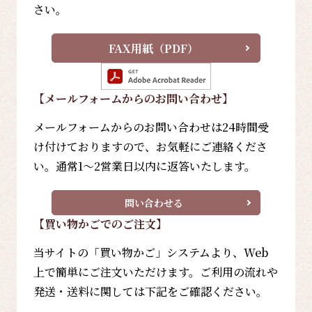
さい。
FAX用紙（PDF）
【メールフォーム
からのお問い合わせ
】
メールフォームからのお問い合わせは24時間受
け付けておりますので、お気軽にご連絡くださ
い。通常1～2営業日以内に返答いたします。
問い合わせる
【買い物かごでのご注文】
当サイトの「買い物かご」システムより、Web
上で簡単にご注文いただけます。ご利用の流れや
発送・送料に関しては下記をご確認ください。