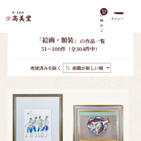
買
い
メニュー
物
ホーム
作品一覧
絵画・額装
か
ご
「絵画・額装」
の作品一覧
51～100件（全304件中）
売却済みを除く