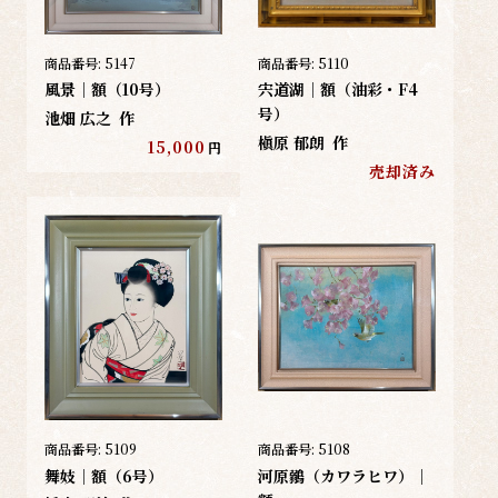
商品番号:
5147
商品番号:
5110
風景｜額（10号）
宍道湖｜額（油彩・F4
号）
池畑 広之
作
槇原 郁朗
作
15,000
円
売却済み
商品番号:
5109
商品番号:
5108
舞妓｜額（6号）
河原鶸（カワラヒワ）｜