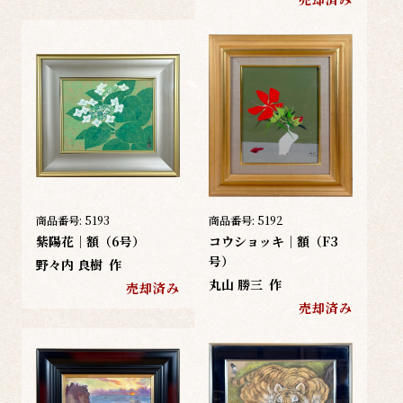
商品番号:
5193
商品番号:
5192
紫陽花｜額（6号）
コウショッキ｜額（F3
号）
野々内 良樹
作
丸山 勝三
作
売却済み
売却済み