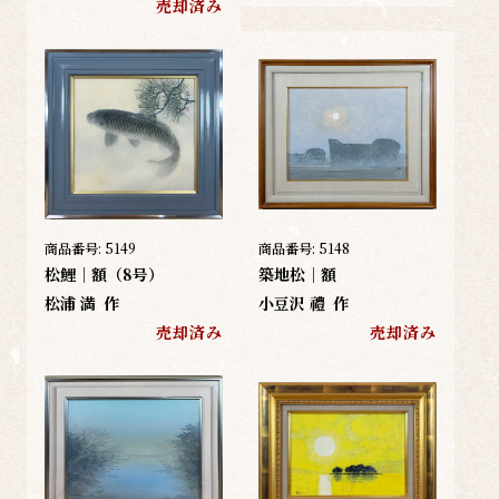
売却済み
商品番号:
5149
商品番号:
5148
松鯉｜額（8号）
築地松｜額
松浦 満
作
小豆沢 禮
作
売却済み
売却済み