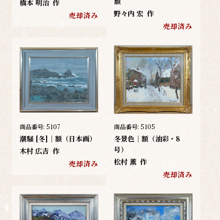
額
橋本 明治
作
野々内 宏
作
売却済み
売却済み
商品番号:
5107
商品番号:
5105
潮騒 [冬]｜額（日本画）
冬景色｜額（油彩・8
号）
木村 広吉
作
松村 薫
作
売却済み
売却済み