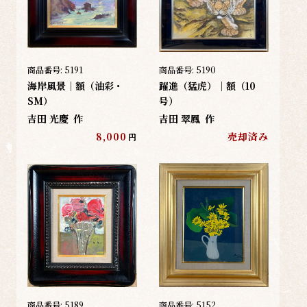
商品番号:
5191
商品番号:
5190
海岸風景｜額（油彩・
躍進（猛虎）｜額（10
SM）
号）
吉田 光慶
作
吉田 翠鳳
作
8,000
売却済み
円
商品番号:
5189
商品番号:
5152