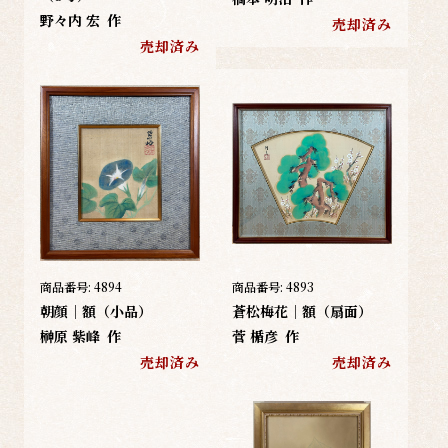
野々内 宏
作
売却済み
売却済み
商品番号:
4894
商品番号:
4893
朝顔｜額（小品）
蒼松梅花｜額（扇面）
榊原 紫峰
作
菅 楯彦
作
売却済み
売却済み