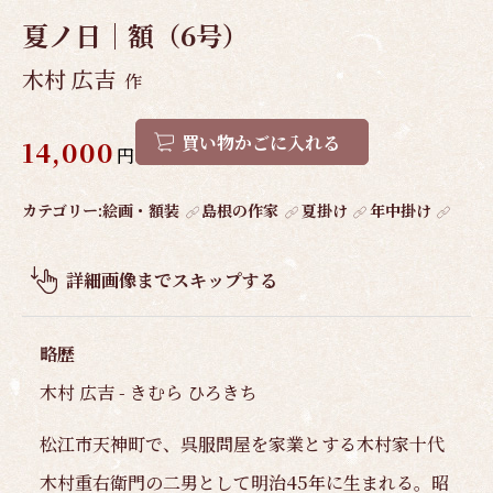
夏ノ日｜額（6号）
木村 広吉
作
買い物かごに入れる
14,000
円
作
カテゴリー:
絵画・額装
島根の作家
夏掛け
年中掛け
品
概
詳細画像までスキップする
要
略歴
木村 広吉 - きむら ひろきち
松江市天神町で、呉服問屋を家業とする木村家十代
木村重右衛門の二男として明治45年に生まれる。昭