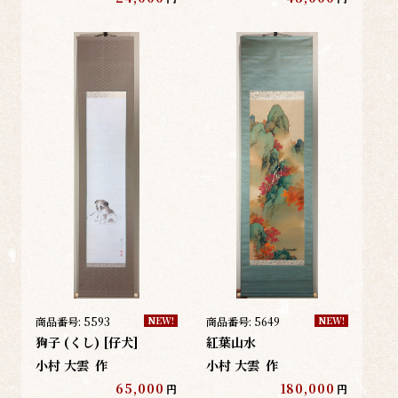
商品番号:
5593
商品番号:
5649
NEW!
NEW!
狗子 (くし) [仔犬]
紅葉山水
小村 大雲
作
小村 大雲
作
65,000
180,000
円
円