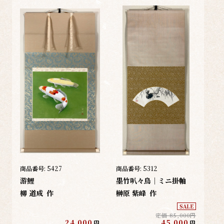
商品番号:
5427
商品番号:
5312
游鯉
墨竹叭々鳥｜ミニ掛軸
柳 道成
作
榊原 紫峰
作
SALE
定価 85,000円
24,000
45,000
円
円