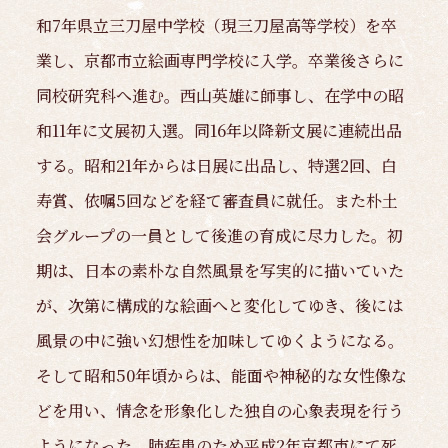
和7年県立三刀屋中学校（現三刀屋高等学校）を卒
業し、京都市立絵画専門学校に入学。卒業後さらに
同校研究科へ進む。西山英雄に師事し、在学中の昭
和11年に文展初入選。同16年以降新文展に連続出品
する。昭和21年からは日展に出品し、特選2回、白
寿賞、依嘱5回などを経て審査員に就任。また朴土
会グループの一員として後進の育成に尽力した。初
期は、日本の素朴な自然風景を写実的に描いていた
が、次第に構成的な絵画へと変化してゆき、後には
風景の中に強い幻想性を加味してゆくようになる。
そして昭和50年頃からは、能面や神秘的な女性像な
どを用い、情念を形象化した独自の心象表現を行う
ようになった。肺疾患のため平成2年京都市にて死