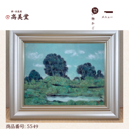
買
い
メニュー
物
ホーム
作品一覧
夏ノ日｜額（6号）
か
ご
商品番号:
5549