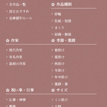
ッ
作品種別
全作品一覧
プ
へ
店主おすすめ
掛軸
在庫値引セール
色紙・短冊
まくり
絵画・額装
作家
季節・墨蹟
現代作家
春掛け
有名作家
夏掛け
島根の作家
秋掛け
冬掛け
年中掛け
墨蹟・書
祝い事・行事
サイズ
仏事・神事
ミニ掛け
慶事
大幅