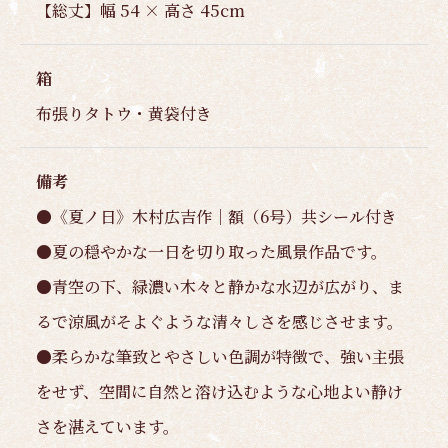
【総丈】幅 54 × 高さ 45cm
箱
布張りタトウ・黄袋付き
備考
●《夏ノ日》木村広吉作｜額（6号）共シール付き
●夏の穏やかな一日を切り取った風景作品です。
●青空の下、緑濃い木々と静かな水辺が広がり、ま
るで涼風がそよぐような清々しさを感じさせます。
●柔らかな筆致とやさしい色調が特徴で、強い主張
をせず、空間に自然と溶け込むような心地よい静け
さを湛えています。