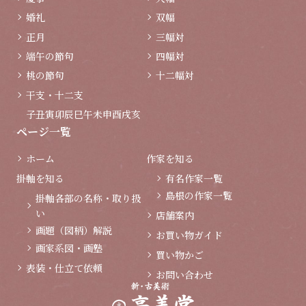
婚礼
双幅
正月
三幅対
端午の節句
四幅対
桃の節句
十二幅対
干支・十二支
子
丑
寅
卯
辰
巳
午
未
申
酉
戌
亥
ページ一覧
ホーム
作家を知る
掛軸を知る
有名作家一覧
島根の作家一覧
掛軸各部の名称・取り扱
い
店舗案内
画題（図柄）解説
お買い物ガイド
画家系図・画塾
買い物かご
表装・仕立て依頼
お問い合わせ