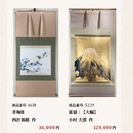
商品番号:
4638
商品番号:
5229
青梅図
富嶽｜【大幅】
西沢 笛畝
作
小村 大雲
作
36,000
120,000
円
円