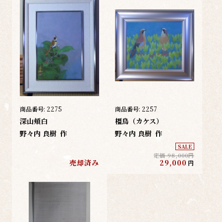
商品番号:
2275
商品番号:
2257
深山頬白
橿鳥（カケス）
野々内 良樹
作
野々内 良樹
作
SALE
定価 98,000円
売却済み
29,000
円