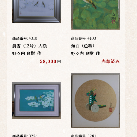
商品番号:
4310
商品番号:
4103
晨雪（12号）大額
頬白（色紙）
野々内 良樹
作
野々内 良樹
作
58,000
売却済み
円
商品番号:
3286
商品番号:
3281