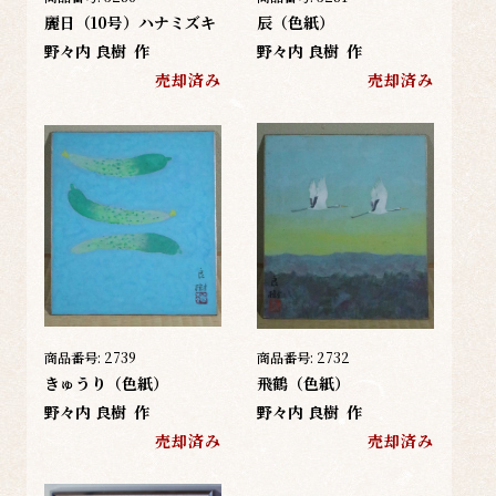
麗日（10号）ハナミズキ
辰（色紙）
野々内 良樹
作
野々内 良樹
作
売却済み
売却済み
商品番号:
2739
商品番号:
2732
きゅうり（色紙）
飛鶴（色紙）
野々内 良樹
作
野々内 良樹
作
売却済み
売却済み