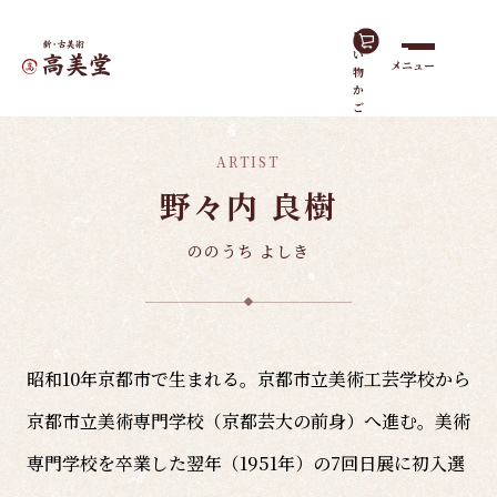
買
い
メニュー
物
ホーム
現代作家
野々内 良樹
か
ご
ARTIST
野々内 良樹
ののうち よしき
昭和10年京都市で生まれる。京都市立美術工芸学校から
京都市立美術専門学校（京都芸大の前身）へ進む。美術
専門学校を卒業した翌年（1951年）の7回日展に初入選