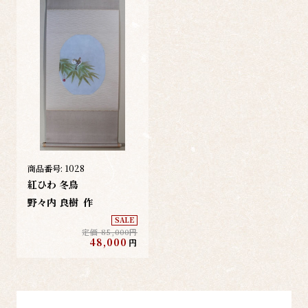
商品番号:
1028
紅ひわ 冬鳥
野々内 良樹
作
SALE
定価 85,000円
48,000
円