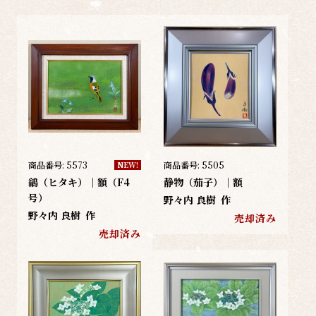
商品番号:
5573
商品番号:
5505
NEW!
鶲（ヒタキ）｜額（F4
静物（茄子）｜額
号）
野々内 良樹
作
野々内 良樹
作
売却済み
売却済み