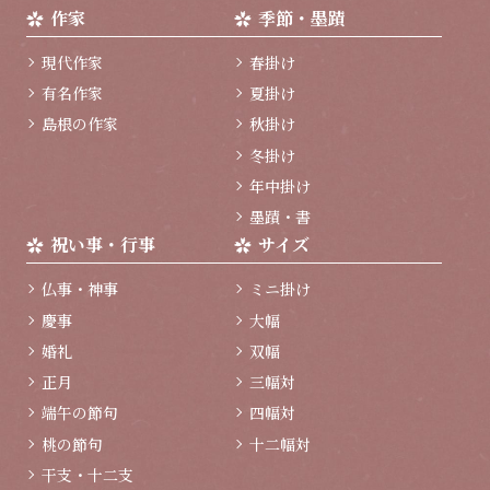
作家
季節・墨蹟
現代作家
春掛け
有名作家
夏掛け
島根の作家
秋掛け
冬掛け
年中掛け
墨蹟・書
祝い事・行事
サイズ
仏事・神事
ミニ掛け
慶事
大幅
婚礼
双幅
正月
三幅対
端午の節句
四幅対
桃の節句
十二幅対
干支・十二支