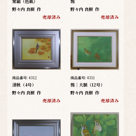
常鶲（色紙）
鶉
野々内 良樹
作
野々内 良樹
作
売却済み
売却済み
商品番号:
4312
商品番号:
4311
清秋（4号）
鶉｜大額（12号）
野々内 良樹
作
野々内 良樹
作
売却済み
売却済み