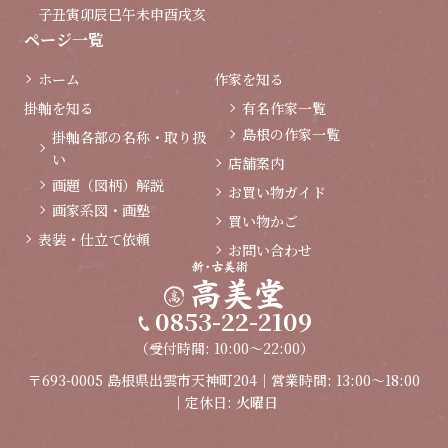
子
丑
寅
卯
辰
巳
午
未
申
酉
戌
亥
ページ一覧
ホーム
作家を知る
掛軸を知る
有名作家一覧
島根の作家一覧
掛軸各部の名称・取り扱
い
店舗案内
画題（図柄）解説
お買い物ガイド
画家系図・画塾
買い物かご
表装・仕立て依頼
お問い合わせ
0853-22-2109
（受付時間: 10:00～22:00）
〒693-0005 島根県出雲市天神町204｜営業時間: 13:00～18:00
｜定休日: 火曜日