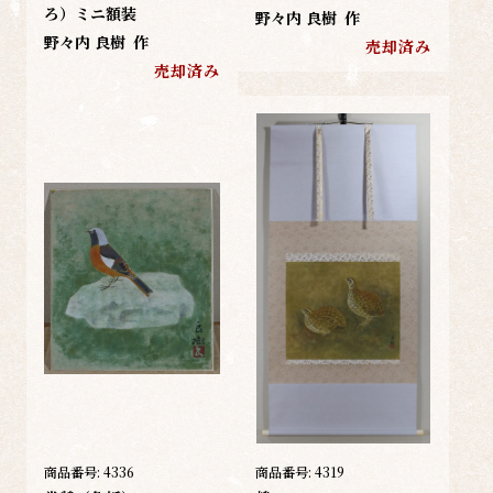
ろ）ミニ額装
野々内 良樹
作
野々内 良樹
作
売却済み
売却済み
商品番号:
4336
商品番号:
4319