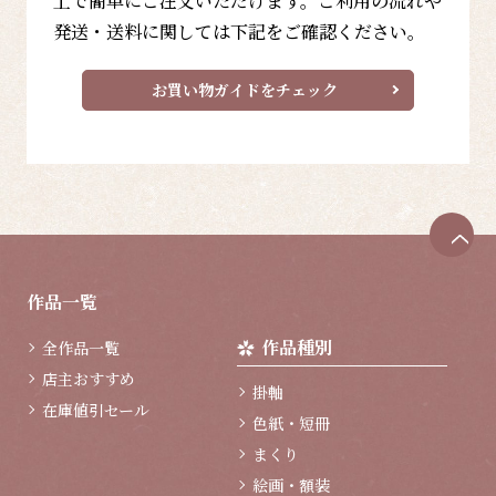
上で簡単にご注文いただけます。ご利用の流れや
発送・送料に関しては下記をご確認ください。
お買い物ガイドをチェック
ペ
ー
ジ
作品一覧
ト
ッ
作品種別
全作品一覧
プ
へ
店主おすすめ
掛軸
在庫値引セール
色紙・短冊
まくり
絵画・額装