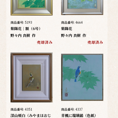
商品番号:
5193
商品番号:
4664
紫陽花｜額（6号）
紫陽花
野々内 良樹
作
野々内 良樹
作
売却済み
売却済み
商品番号:
4351
商品番号:
4337
深山頬白（みやまほおじ
青楓に瑠璃鶲（色紙）