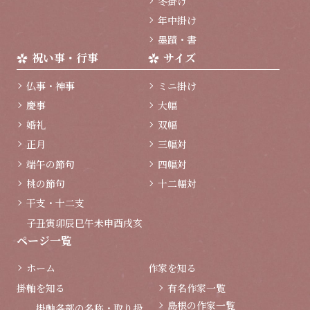
冬掛け
年中掛け
墨蹟・書
祝い事・行事
サイズ
仏事・神事
ミニ掛け
慶事
大幅
婚礼
双幅
正月
三幅対
端午の節句
四幅対
桃の節句
十二幅対
干支・十二支
子
丑
寅
卯
辰
巳
午
未
申
酉
戌
亥
ページ一覧
ホーム
作家を知る
掛軸を知る
有名作家一覧
島根の作家一覧
掛軸各部の名称・取り扱