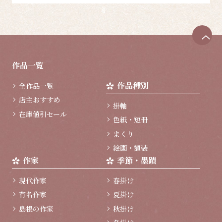
ペ
ー
ジ
作品一覧
ト
ッ
作品種別
全作品一覧
プ
へ
店主おすすめ
掛軸
在庫値引セール
色紙・短冊
まくり
絵画・額装
作家
季節・墨蹟
現代作家
春掛け
有名作家
夏掛け
島根の作家
秋掛け