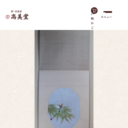
買
い
メニュー
物
ホーム
作品一覧
紅ひわ 冬鳥
か
ご