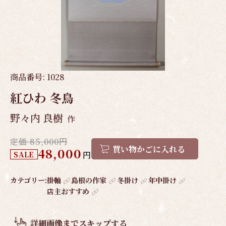
商品番号:
1028
紅ひわ 冬鳥
野々内 良樹
作
定価 85,000円
買い物かごに入れる
48,000
SALE
円
作
カテゴリー:
掛軸
島根の作家
冬掛け
年中掛け
店主おすすめ
品
概
要
詳細画像までスキップする