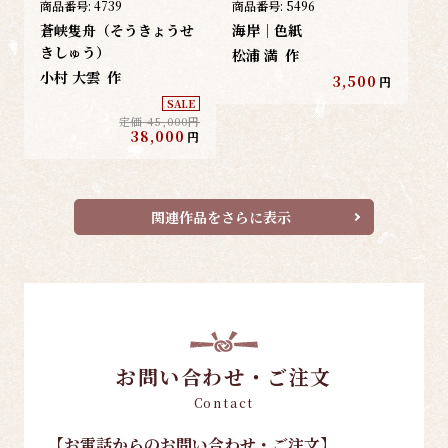
商品番号:
4739
商品番号:
5496
蒼峡隻舟（そうきょうせ
海岸｜色紙
きしゅう）
松浦 満
作
小村 大雲
作
3,500
円
SALE
定価 45,000円
38,000
円
関連作品をさらに表示
お問い合わせ・ご注文
Contact
【お電話
からのお問い合わせ・ご注文
】