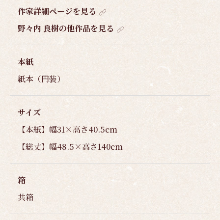
作家詳細ページを見る
野々内 良樹の他作品を見る
本紙
紙本（円装）
サイズ
【本紙】幅31×高さ40.5cm
【総丈】幅48.5×高さ140cm
箱
共箱