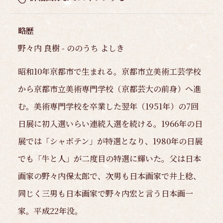
略歴
野々内 良樹 - ののうち よしき
昭和10年京都市で生まれる。京都市立美術工芸学校
から京都市立美術専門学校（京都芸大の前身）へ進
む。美術専門学校を卒業した翌年（1951年）の7回
日展に初入選いらい連続入選を続ける。1966年の日
展では「シャボテン」が特選となり、1980年の日展
でも「牛と人」が二度目の特選に輝いた。父は日本
画家の野々内保太郎で、次男も日本画家で井上稔、
同じく三男も日本画家で野々内宏と言う日本画一
家。平成22年没。