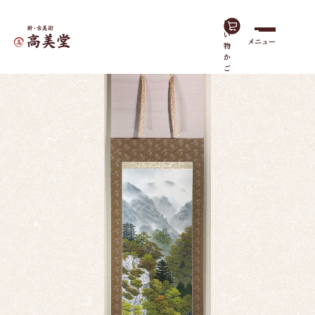
買
い
メニュー
物
ホーム
作品一覧
青緑山水
か
ご