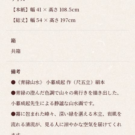
【本紙】幅 41 × 高さ 108.5cm
【総丈】幅 54 × 高さ 197cm
箱
共箱
備考
●《青緑山水》 小暮成起 作（尺五立）絹本
●青緑の澄んだ色調で山々の奥行きを描き出した、
小暮成起先生による静謐な山水画です。
●霧に包まれた峰々、深い緑を湛える木立、岩肌を
流れる清流が、見る人に涼やかな空気を届けてくれ
ます。