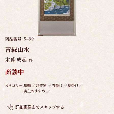
商品番号:
5499
青緑山水
木暮 成起
作
商談中
作
カテゴリー:
掛軸
諸作家
春掛け
夏掛け
店主おすすめ
品
概
要
詳細画像までスキップする