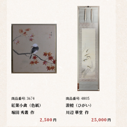
商品番号:
3674
商品番号:
4805
紅葉小禽（色紙）
游鰉（ひがい）
堀田 秀叢
作
川辺 華堂
作
2,500
25,000
円
円