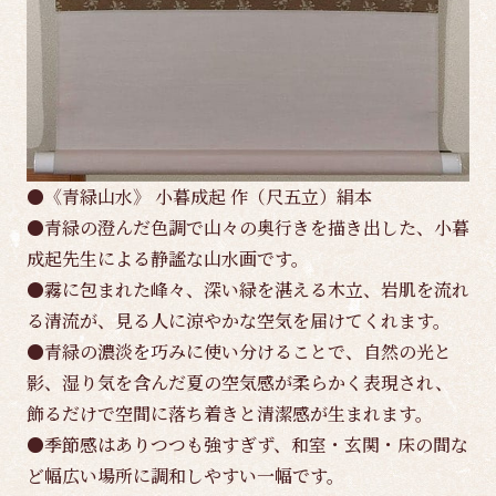
●《青緑山水》 小暮成起 作（尺五立）絹本
●青緑の澄んだ色調で山々の奥行きを描き出した、小暮
成起先生による静謐な山水画です。
●霧に包まれた峰々、深い緑を湛える木立、岩肌を流れ
る清流が、見る人に涼やかな空気を届けてくれます。
●青緑の濃淡を巧みに使い分けることで、自然の光と
影、湿り気を含んだ夏の空気感が柔らかく表現され、
飾るだけで空間に落ち着きと清潔感が生まれます。
●季節感はありつつも強すぎず、和室・玄関・床の間な
ど幅広い場所に調和しやすい一幅です。