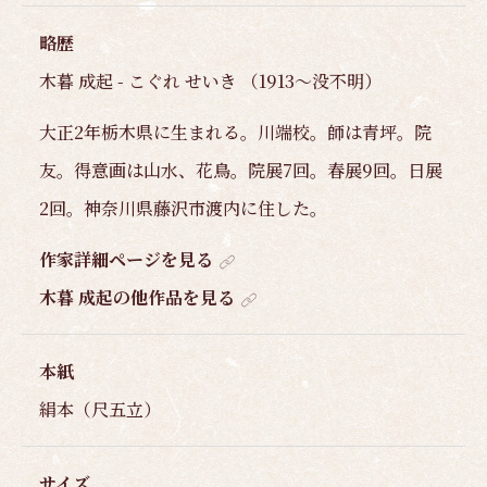
略歴
木暮 成起 - こぐれ せいき （1913～没不明）
大正2年栃木県に生まれる。川端校。師は青坪。院
友。得意画は山水、花鳥。院展7回。春展9回。日展
2回。神奈川県藤沢市渡内に住した。
作家詳細ページを見る
木暮 成起の他作品を見る
本紙
絹本（尺五立）
サイズ