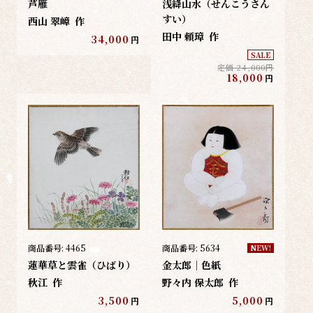
芦雁
浅絳山水（せんこうさん
すい）
西山 翠嶂
作
田中 頼璋
作
34,000
円
SALE
定価 24,000円
18,000
円
商品番号:
4465
商品番号:
5634
NEW!
蓮華草と雲雀（ひばり）
金太郎｜色紙
秋江
作
野々内 保太郎
作
3,500
5,000
円
円