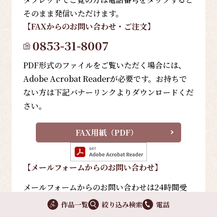
そのまま発信いただけます。
【FAX
からのお問い合わせ・ご注文
】
0853-31-8007
PDF形式のファイルをご覧いただく場合には、
Adobe Acrobat Readerが必要です。お持ちで
ない方は下記バナーリンクよりダウンロードくだ
さい。
FAX用紙（PDF）
【メールフォーム
からのお問い合わせ
】
メールフォームからのお問い合わせは24時間受
け付けておりますので、お気軽にご連絡くださ
作品一覧
絞り込み検索
電話
い。通常1～2営業日以内に返答いたします。