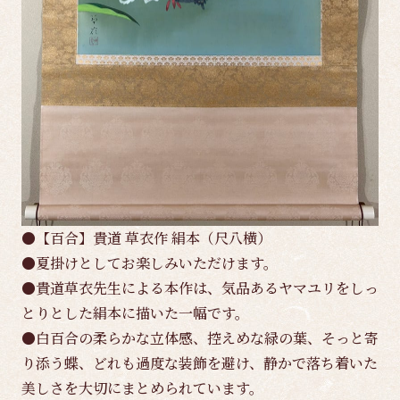
●【百合】貴道 草衣作 絹本（尺八横）
●夏掛けとしてお楽しみいただけます。
●貴道草衣先生による本作は、気品あるヤマユリをしっ
とりとした絹本に描いた一幅です。
●白百合の柔らかな立体感、控えめな緑の葉、そっと寄
り添う蝶、どれも過度な装飾を避け、静かで落ち着いた
美しさを大切にまとめられています。