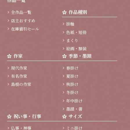
作品一覧
ト
ッ
作品種別
全作品一覧
プ
へ
店主おすすめ
掛軸
在庫値引セール
色紙・短冊
まくり
絵画・額装
作家
季節・墨蹟
現代作家
春掛け
有名作家
夏掛け
島根の作家
秋掛け
冬掛け
年中掛け
墨蹟・書
祝い事・行事
サイズ
仏事・神事
ミニ掛け