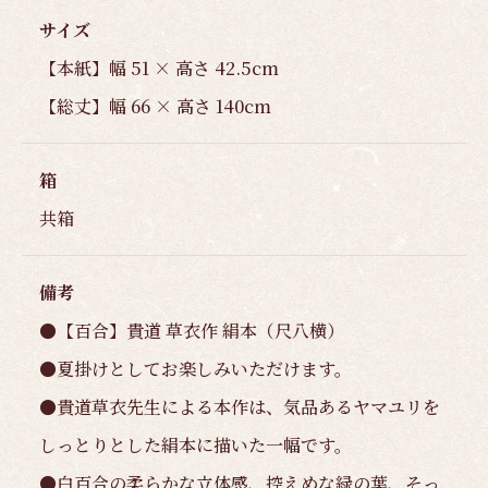
サイズ
【本紙】幅 51 × 高さ 42.5cm
【総丈】幅 66 × 高さ 140cm
箱
共箱
備考
●【百合】貴道 草衣作 絹本（尺八横）
●夏掛けとしてお楽しみいただけます。
●貴道草衣先生による本作は、気品あるヤマユリを
しっとりとした絹本に描いた一幅です。
●白百合の柔らかな立体感、控えめな緑の葉、そっ