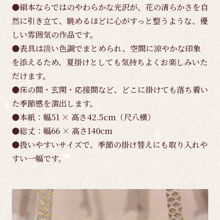
●絹本ならではのやわらかな光沢が、花の清らかさを自
然に引き立て、眺めるほどに心がすっと整うような、優
しい雰囲気の作品です。
●表具は淡い色調でまとめられ、空間に涼やかな印象
を添えるため、夏掛けとしても気持ちよくお楽しみいた
だけます。
●床の間・玄関・応接間など、どこに掛けても落ち着い
た季節感を演出します。
●本紙：幅51 × 高さ42.5cm（尺八横）
●総丈：幅66 × 高さ140cm
●扱いやすいサイズで、季節の掛け替えにも取り入れや
すい一幅です。