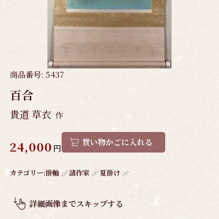
商品番号:
5437
百合
貴道 草衣
作
買い物かごに入れる
24,000
円
作
カテゴリー:
掛軸
諸作家
夏掛け
品
概
詳細画像までスキップする
要