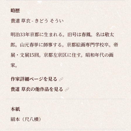
略歴
貴道 草衣 - きどう そうい
明治33年京都に生まれる。旧号は春鳳。名は敬太
郎。山元春挙に師事する。京都絵画専門学校卒。帝
展・文展15回。京都左京区に住す。昭和年代の画
家。
作家詳細ページを見る
貴道 草衣の他作品を見る
本紙
絹本（尺八横）