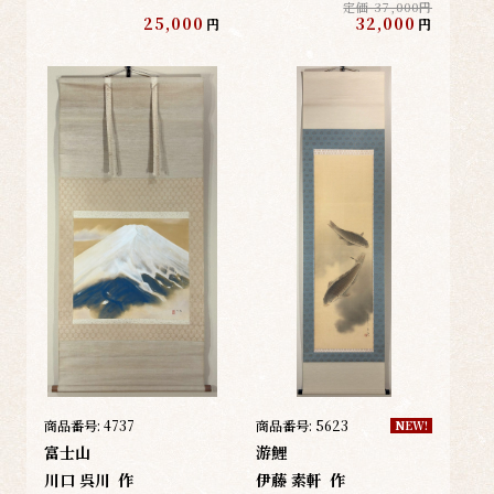
定価 37,000円
25,000
32,000
円
円
商品番号:
4737
商品番号:
5623
NEW!
富士山
游鯉
川口 呉川
作
伊藤 素軒
作