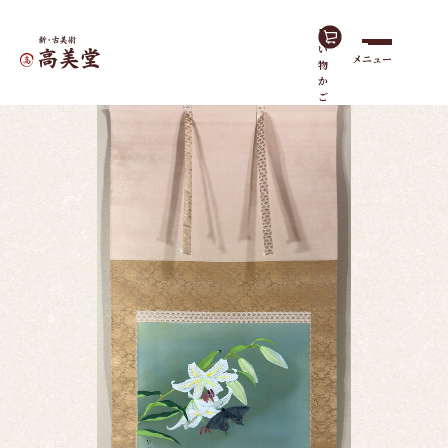
買
い
メニュー
物
ホーム
作品一覧
百合
か
ご