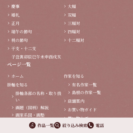
慶事
大幅
婚礼
双幅
正月
三幅対
端午の節句
四幅対
桃の節句
十二幅対
干支・十二支
子
丑
寅
卯
辰
巳
午
未
申
酉
戌
亥
ページ一覧
ホーム
作家を知る
掛軸を知る
有名作家一覧
島根の作家一覧
掛軸各部の名称・取り扱
い
店舗案内
画題（図柄）解説
お買い物ガイド
画家系図・画塾
買い物かご
表装・仕立て依頼
作品一覧
絞り込み検索
電話
お問い合わせ