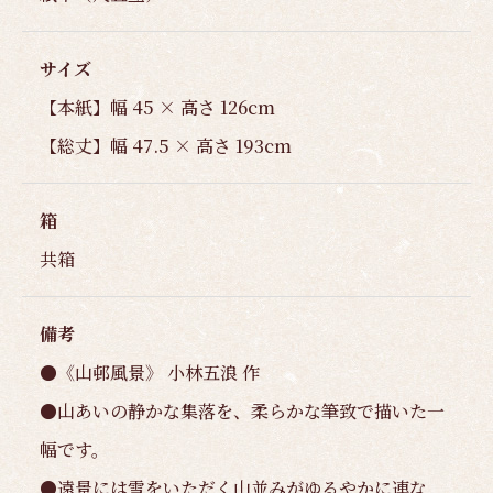
サイズ
【本紙】幅 45 × 高さ 126cm
【総丈】幅 47.5 × 高さ 193cm
箱
共箱
備考
●《山邨風景》 小林五浪 作
●山あいの静かな集落を、柔らかな筆致で描いた一
幅です。
●遠景には雪をいただく山並みがゆるやかに連な