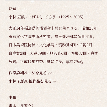
略歴
小林 五浪 - こばやし ごろう （1925～2005）
大正14年福島県河沼郡金上村に生まれる。昭和25年
東京文化学院美術科卒業。福王寺法林に師事する。
日本美術院特待・文化学院・奨励賞6回・G賞2回・
白寿賞2回。入選39回・無監査6回・春展37回・春季
展賞。平成17年神奈川県にて没。享年79歳。
作家詳細ページを見る
小林 五浪の他作品を見る
本紙
紙本（尺五立）