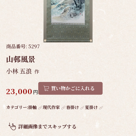
商品番号:
5297
山邨風景
小林 五浪
作
買い物かごに入れる
23,000
円
作
カテゴリー:
掛軸
現代作家
春掛け
夏掛け
品
概
詳細画像までスキップする
要