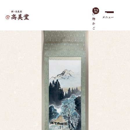
買
い
メニュー
物
ホーム
作品一覧
山邨風景
か
ご