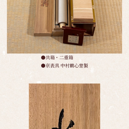
●共箱・二重箱
●京表具 中村鶴心堂製