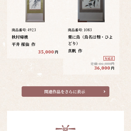
商品番号:
4923
商品番号:
1083
秋村帰樵
栗に鳥（鳥名は鵯・ひよ
どり）
平井 楳仙
作
真帆
作
35,000
円
SALE
定価 46,000円
36,000
円
関連作品をさらに表示