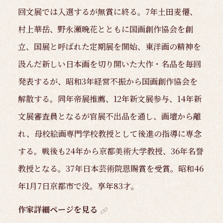
回文展では入選するが無賞に終る。7年土田麦僊、
村上華岳、野永瀬晩花とともに国画創作協会を創
立、国展と呼ばれた定期展を開始、東洋画の精神を
汲んだ新しい日本画を切り開いた大作・名品を毎回
発表するが、昭和3年経営不振から国画創作協会を
解散する。同年帝展推薦、12年新文展参与、14年新
文展審査員となるが官展不出品を通し、画壇から離
れ、母校絵画専門学校教授として後進の指導に専念
する。戦後も24年から京都美術大学教授、36年名誉
教授となる。37年日本芸術院恩賜賞を受賞。昭和46
年1月7日京都市で没。享年83才。
作家詳細ページを見る