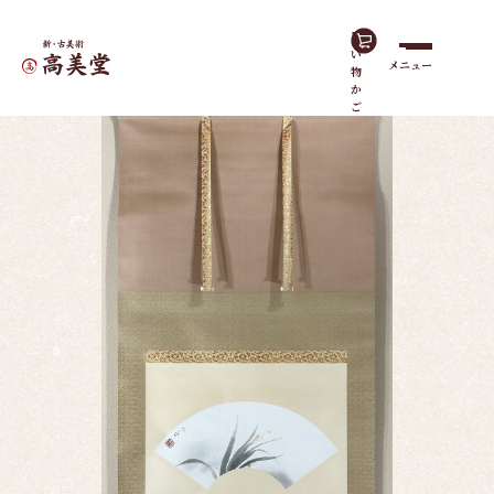
買
い
メニュー
物
ホーム
作品一覧
水仙花（扇面）
か
ご