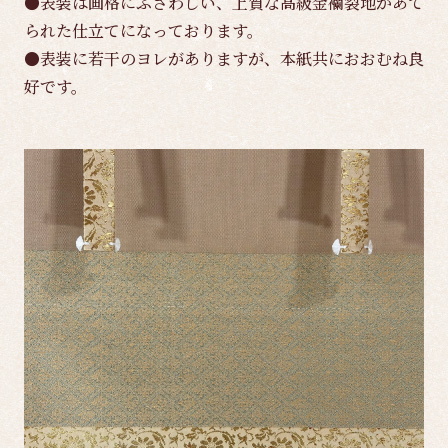
●表装は画格にふさわしい、上質な高級金襴裂地があて
られた仕立てになっております。
●表装に若干のヨレがありますが、本紙共におおむね良
好です。