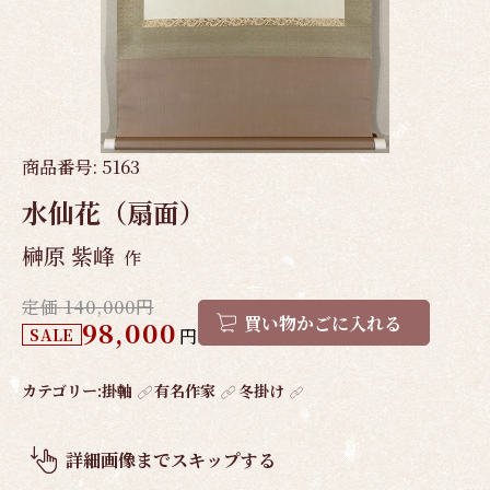
商品番号:
5163
水仙花（扇面）
榊原 紫峰
作
定価 140,000円
買い物かごに入れる
98,000
SALE
円
作
カテゴリー:
掛軸
有名作家
冬掛け
品
概
詳細画像までスキップする
要