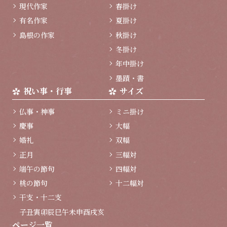
現代作家
春掛け
有名作家
夏掛け
島根の作家
秋掛け
冬掛け
年中掛け
墨蹟・書
祝い事・行事
サイズ
仏事・神事
ミニ掛け
慶事
大幅
婚礼
双幅
正月
三幅対
端午の節句
四幅対
桃の節句
十二幅対
干支・十二支
子
丑
寅
卯
辰
巳
午
未
申
酉
戌
亥
ページ一覧