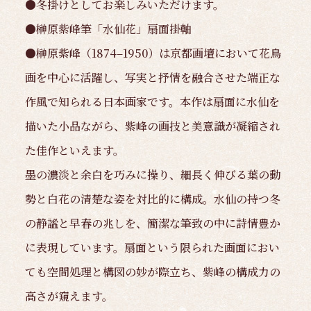
●冬掛けとしてお楽しみいただけます。
●榊原紫峰筆「水仙花」扇面掛軸
●榊原紫峰（1874–1950）は京都画壇において花鳥
画を中心に活躍し、写実と抒情を融合させた端正な
作風で知られる日本画家です。本作は扇面に水仙を
描いた小品ながら、紫峰の画技と美意識が凝縮され
た佳作といえます。
墨の濃淡と余白を巧みに操り、細長く伸びる葉の動
勢と白花の清楚な姿を対比的に構成。水仙の持つ冬
の静謐と早春の兆しを、簡潔な筆致の中に詩情豊か
に表現しています。扇面という限られた画面におい
ても空間処理と構図の妙が際立ち、紫峰の構成力の
高さが窺えます。