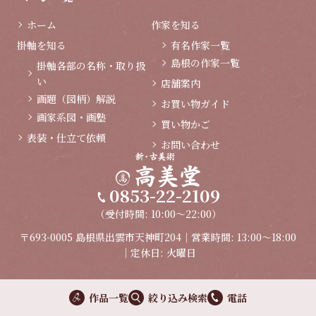
ホーム
作家を知る
掛軸を知る
有名作家一覧
島根の作家一覧
掛軸各部の名称・取り扱
い
店舗案内
画題（図柄）解説
お買い物ガイド
画家系図・画塾
買い物かご
表装・仕立て依頼
お問い合わせ
0853-22-2109
（受付時間: 10:00～22:00）
〒693-0005 島根県出雲市天神町204｜営業時間: 13:00～18:00
｜定休日: 火曜日
作品一覧
絞り込み検索
電話
プライバシーポリシー
特定商取引法に関する表示