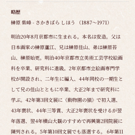
略歴
榊原 紫峰 - さかきばら しほう （1887～1971）
明治20年8月京都市に生まれる。本名は安造。父は
日本画家の榊原蘆江、兄は榊原佳山、弟は榊原苔
山、榊原始更。明治40年京都市立美術工芸学校絵画
科を卒業、研究科に進級。2年京都市立絵画専門学
校が開設され、二年生に編入、44年同校の一期生と
して兄の佳山とともに卒業、大正2年まで研究科に
学ぶ。42年第3回文展に《動物園の猿》で初入選、
43年褒状、44年三等賞、大正2年褒状を受けるが翌
年落選、翌4年横山大観のすすめで再興第2回院展に
陳列される。5年第10回文展でも落選する。 6年第11