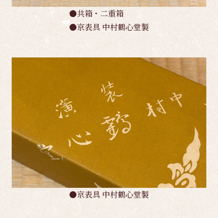
●共箱・二重箱
●京表具 中村鶴心堂製
●京表具 中村鶴心堂製