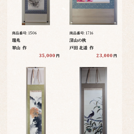
商品番号:
1506
商品番号:
1716
瑞兆
深山の秋
翠山
作
戸田 北遥
作
35,000
23,000
円
円