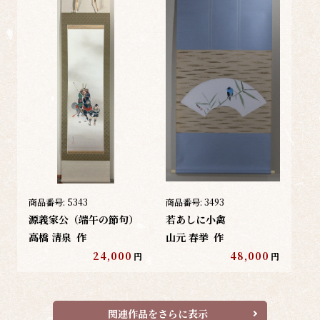
商品番号:
5343
商品番号:
3493
源義家公（端午の節句）
若あしに小禽
高橋 清泉
作
山元 春挙
作
24,000
48,000
円
円
関連作品をさらに表示