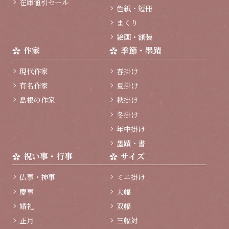
在庫値引セール
色紙・短冊
まくり
絵画・額装
作家
季節・墨蹟
現代作家
春掛け
有名作家
夏掛け
島根の作家
秋掛け
冬掛け
年中掛け
墨蹟・書
祝い事・行事
サイズ
仏事・神事
ミニ掛け
慶事
大幅
婚礼
双幅
正月
三幅対