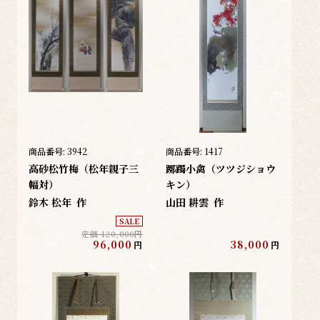
商品番号:
3942
商品番号:
1417
高砂松竹梅（松年親子三
躑躅小禽（ツツジショウ
幅対）
キン）
鈴木 松年
作
山田 耕雲
作
SALE
定価 120,000円
96,000
38,000
円
円