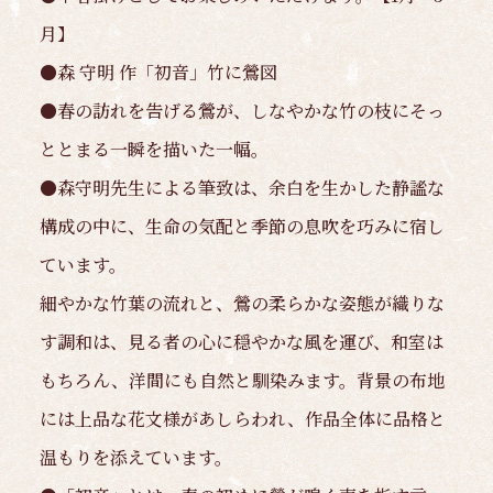
月】
●森 守明 作「初音」竹に鶯図
●春の訪れを告げる鶯が、しなやかな竹の枝にそっ
ととまる一瞬を描いた一幅。
●森守明先生による筆致は、余白を生かした静謐な
構成の中に、生命の気配と季節の息吹を巧みに宿し
ています。
細やかな竹葉の流れと、鶯の柔らかな姿態が織りな
す調和は、見る者の心に穏やかな風を運び、和室は
もちろん、洋間にも自然と馴染みます。背景の布地
には上品な花文様があしらわれ、作品全体に品格と
温もりを添えています。