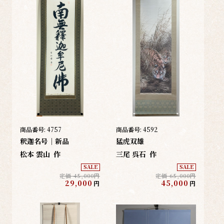
商品番号:
4757
商品番号:
4592
釈迦名号｜新品
猛虎双雄
松本 雲山
作
三尾 呉石
作
SALE
SALE
定価 45,000円
定価 65,000円
29,000
45,000
円
円