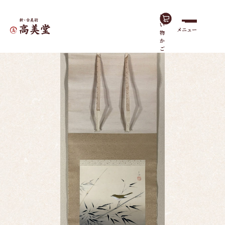
買
い
メニュー
物
ホーム
作品一覧
初音
か
ご