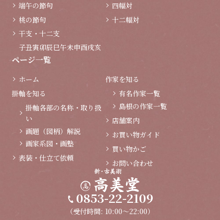
端午の節句
四幅対
桃の節句
十二幅対
干支・十二支
子
丑
寅
卯
辰
巳
午
未
申
酉
戌
亥
ページ一覧
ホーム
作家を知る
掛軸を知る
有名作家一覧
島根の作家一覧
掛軸各部の名称・取り扱
い
店舗案内
画題（図柄）解説
お買い物ガイド
画家系図・画塾
買い物かご
表装・仕立て依頼
お問い合わせ
0853-22-2109
（受付時間: 10:00～22:00）