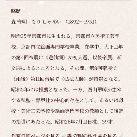
略歴
森 守明 - もり しゅめい （1892～1951）
明治25年京都市に生まれる。京都市立美術工芸学
校、京都市立絵画専門学校卒業。在学中、大正11年
の第4回帝展に《遊仙洞》が初入選、以後帝展、新
文展によるところとなる。その間、第8回帝展で
《雨後》第11回帝展で《弘法大師》が特選となる。
昭和5年には推薦となった。一方、西山翠嶂が主宰
する私塾・青甲社の中心的存在として、あるいは母
校・美術工芸学校や絵画専門学校の教師として後進
の指導にあたった。昭和26年7月11日没。59才。
作家詳細ページを見る
森 守明の他作品を見る