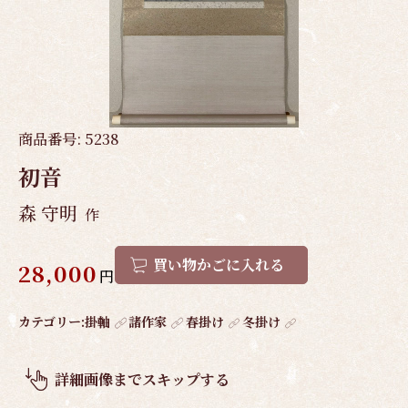
商品番号:
5238
初音
森 守明
作
買い物かごに入れる
28,000
円
作
カテゴリー:
掛軸
諸作家
春掛け
冬掛け
品
概
詳細画像までスキップする
要