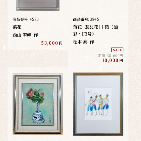
商品番号:
4573
商品番号:
3845
菜花
落花 [瓦に花]｜額（油
彩・F3号）
西山 翠嶂
作
柾木 高
作
53,000
円
SALE
定価 35,000円
10,000
円