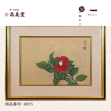
買
い
メニュー
物
ホーム
作品一覧
椿｜額（8号）
か
ご
商品番号:
4895