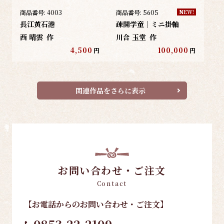
商品番号:
4003
商品番号:
5605
NEW!
長江黄石港
疎開学童｜ミニ掛軸
西 晴雲
作
川合 玉堂
作
4,500
100,000
円
円
関連作品をさらに表示
お問い合わせ・ご注文
Contact
【お電話
からのお問い合わせ・ご注文
】
0853-22-2109