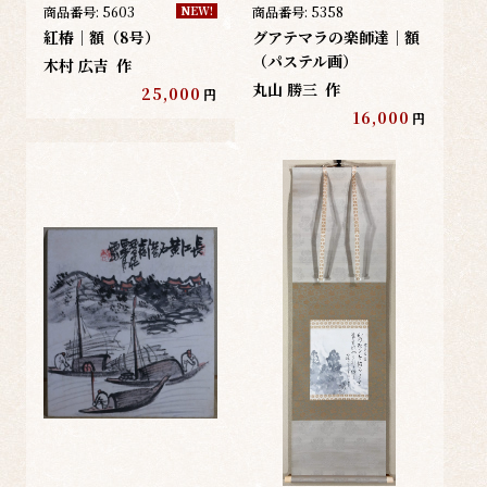
商品番号:
5603
商品番号:
5358
NEW!
紅椿｜額（8号）
グアテマラの楽師達｜額
（パステル画）
木村 広吉
作
丸山 勝三
作
25,000
円
16,000
円