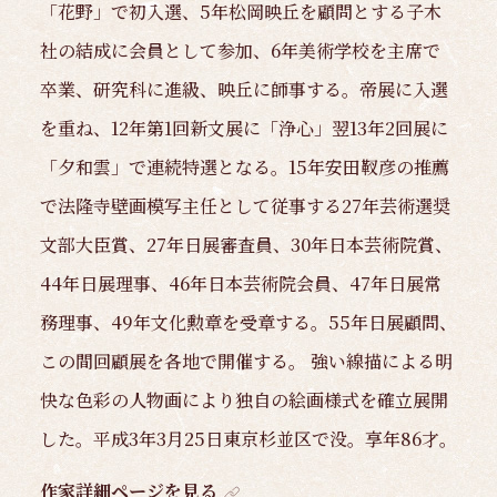
「花野」で初入選、5年松岡映丘を顧問とする子木
社の結成に会員として参加、6年美術学校を主席で
卒業、研究科に進級、映丘に師事する。帝展に入選
を重ね、12年第1回新文展に「浄心」翌13年2回展に
「夕和雲」で連続特選となる。15年安田靫彦の推薦
で法隆寺壁画模写主任として従事する27年芸術選奨
文部大臣賞、27年日展審査員、30年日本芸術院賞、
44年日展理事、46年日本芸術院会員、47年日展常
務理事、49年文化勲章を受章する。55年日展顧問、
この間回顧展を各地で開催する。 強い線描による明
快な色彩の人物画により独自の絵画様式を確立展開
した。平成3年3月25日東京杉並区で没。享年86才。
作家詳細ページを見る