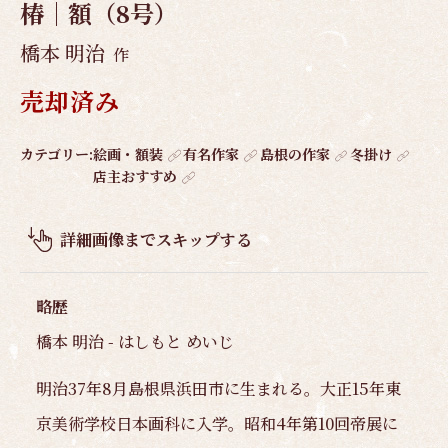
椿｜額（8号）
橋本 明治
作
売却済み
作
カテゴリー:
絵画・額装
有名作家
島根の作家
冬掛け
店主おすすめ
品
概
要
詳細画像までスキップする
略歴
橋本 明治 - はしもと めいじ
明治37年8月島根県浜田市に生まれる。大正15年東
京美術学校日本画科に入学。昭和4年第10回帝展に