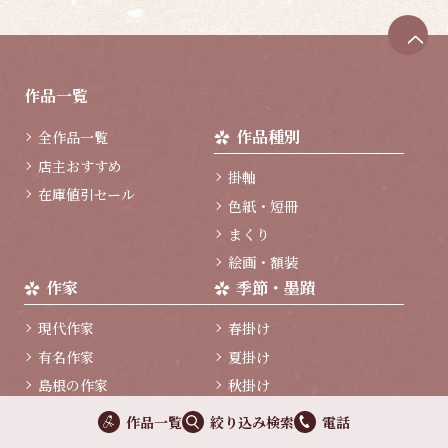
ペ
ー
ジ
作品一覧
ト
ッ
作品種別
全作品一覧
プ
へ
店主おすすめ
掛軸
在庫値引セール
色紙・短冊
まくり
絵画・額装
作家
季節・墨蹟
現代作家
春掛け
有名作家
夏掛け
島根の作家
秋掛け
冬掛け
作品一覧
絞り込み検索
電話
年中掛け