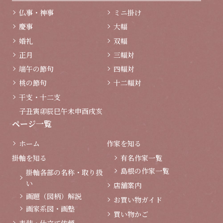
仏事・神事
ミニ掛け
慶事
大幅
婚礼
双幅
正月
三幅対
端午の節句
四幅対
桃の節句
十二幅対
干支・十二支
子
丑
寅
卯
辰
巳
午
未
申
酉
戌
亥
ページ一覧
ホーム
作家を知る
掛軸を知る
有名作家一覧
島根の作家一覧
掛軸各部の名称・取り扱
い
店舗案内
画題（図柄）解説
お買い物ガイド
画家系図・画塾
買い物かご