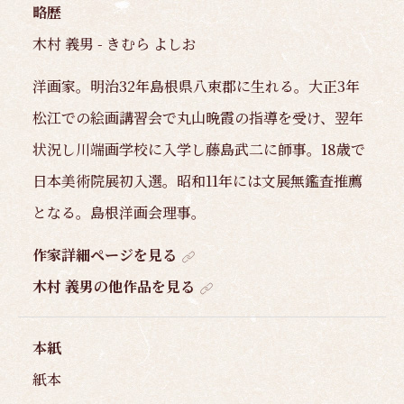
略歴
木村 義男 - きむら よしお
洋画家。明治32年島根県八束郡に生れる。大正3年
松江での絵画講習会で丸山晩霞の指導を受け、翌年
状況し川端画学校に入学し藤島武二に師事。18歳で
日本美術院展初入選。昭和11年には文展無鑑査推薦
となる。島根洋画会理事。
作家詳細ページを見る
木村 義男の他作品を見る
本紙
紙本