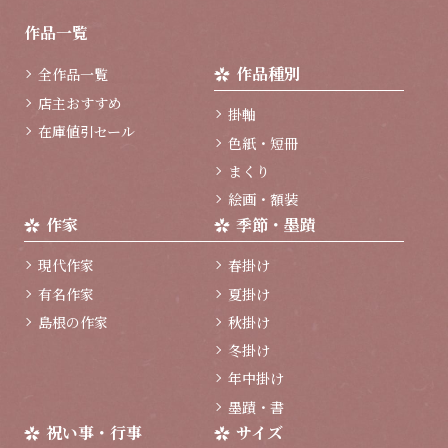
ジ
作品一覧
ト
ッ
作品種別
全作品一覧
プ
へ
店主おすすめ
掛軸
在庫値引セール
色紙・短冊
まくり
絵画・額装
作家
季節・墨蹟
現代作家
春掛け
有名作家
夏掛け
島根の作家
秋掛け
冬掛け
年中掛け
墨蹟・書
祝い事・行事
サイズ