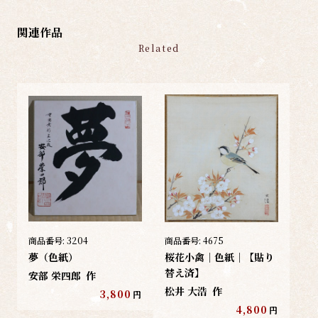
関連作品
Related
商品番号:
3204
商品番号:
4675
夢（色紙）
桜花小禽｜色紙｜【貼り
替え済】
安部 栄四郎
作
松井 大浩
作
3,800
円
4,800
円