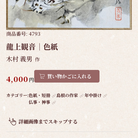
商品番号:
4793
龍上観音｜色紙
木村 義男
作
買い物かごに入れる
4,000
円
作
カテゴリー:
色紙・短冊
島根の作家
年中掛け
仏事・神事
品
概
要
詳細画像までスキップする