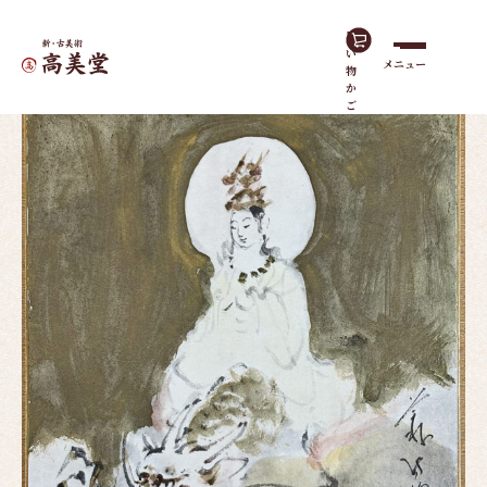
買
い
メニュー
物
ホーム
作品一覧
龍上観音｜色紙
か
ご