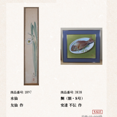
商品番号:
1897
商品番号:
3838
水仙
鯛（額・8号）
友仙
作
安達 不伝
作
SALE
定価 25,000円