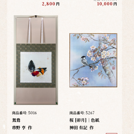
2,800
10,000
円
円
商品番号:
5016
商品番号:
5267
鴛鴦
桜 [卯月]｜色紙
市野 亨
作
神田 有記
作