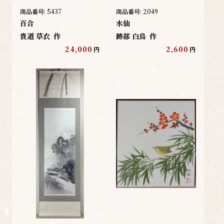
商品番号:
5437
商品番号:
2049
百合
水仙
貴道 草衣
作
跡部 白烏
作
24,000
2,600
円
円