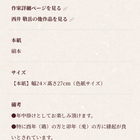
作家詳細ページを見る
西井 敬岳の他作品を見る
本紙
絹本
サイズ
【本紙】幅24×高さ27cm（色紙サイズ）
備考
●年中掛けとしてお楽しみ頂けます。
●特に酉年（鶏）の方と卯年（兎）の方に縁起が良
いとされています。