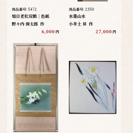
商品番号:
5472
商品番号:
2350
旭日老松双鶴｜色紙
水墨山水
野々内 保太郎
作
小井土 昇
作
6,000
27,000
円
円