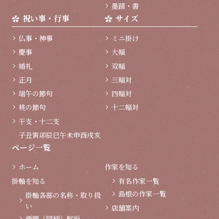
墨蹟・書
祝い事・行事
サイズ
仏事・神事
ミニ掛け
慶事
大幅
婚礼
双幅
正月
三幅対
端午の節句
四幅対
桃の節句
十二幅対
干支・十二支
子
丑
寅
卯
辰
巳
午
未
申
酉
戌
亥
ページ一覧
ホーム
作家を知る
掛軸を知る
有名作家一覧
島根の作家一覧
掛軸各部の名称・取り扱
い
店舗案内
画題（図柄）解説