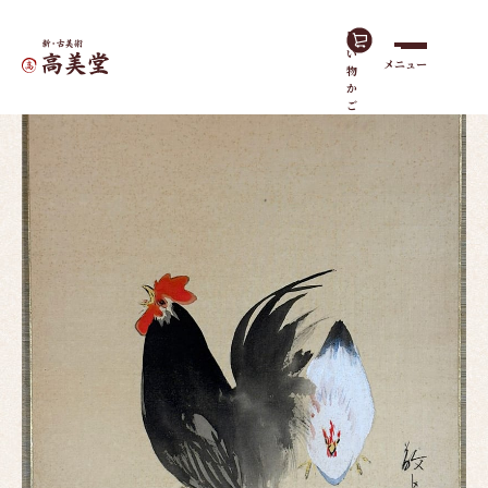
買
い
メニュー
物
ホーム
作品一覧
双鶏｜色紙
か
ご