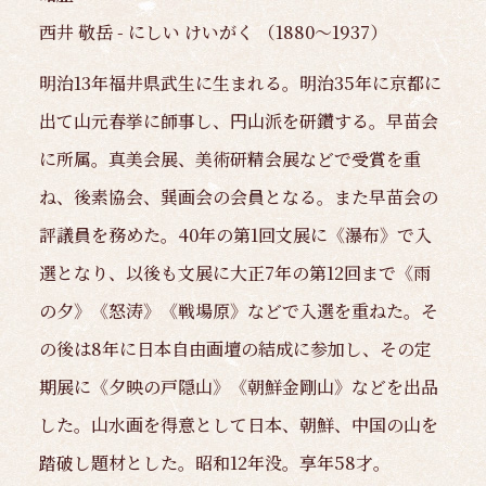
西井 敬岳 - にしい けいがく （1880～1937）
明治13年福井県武生に生まれる。明治35年に京都に
出て山元春挙に師事し、円山派を研鑽する。早苗会
に所属。真美会展、美術研精会展などで受賞を重
ね、後素協会、巽画会の会員となる。また早苗会の
評議員を務めた。40年の第1回文展に《瀑布》で入
選となり、以後も文展に大正7年の第12回まで《雨
の夕》《怒涛》《戦場原》などで入選を重ねた。そ
の後は8年に日本自由画壇の結成に参加し、その定
期展に《夕映の戸隠山》《朝鮮金剛山》などを出品
した。山水画を得意として日本、朝鮮、中国の山を
踏破し題材とした。昭和12年没。享年58才。