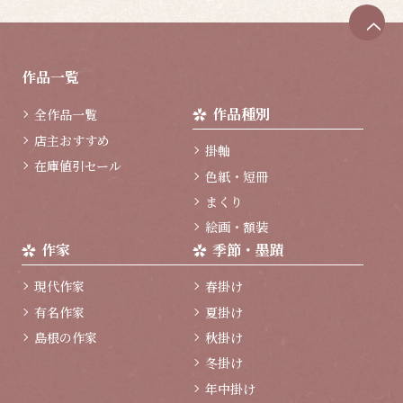
ペ
ー
ジ
作品一覧
ト
ッ
作品種別
全作品一覧
プ
へ
店主おすすめ
掛軸
在庫値引セール
色紙・短冊
まくり
絵画・額装
作家
季節・墨蹟
現代作家
春掛け
有名作家
夏掛け
島根の作家
秋掛け
冬掛け
年中掛け