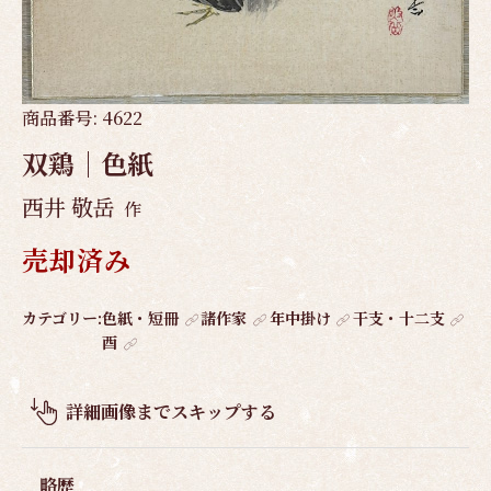
商品番号:
4622
双鶏｜色紙
西井 敬岳
作
売却済み
作
カテゴリー:
色紙・短冊
諸作家
年中掛け
干支・十二支
酉
品
概
要
詳細画像までスキップする
略歴