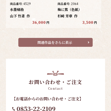
商品番号:
4529
商品番号:
2064
水墨帰漁
梅に鴬（色紙）
山下 竹斎
作
杉崎 芳章
作
36,000
3,500
円
円
関連作品をさらに表示
お問い合わせ・ご注文
Contact
【お電話
からのお問い合わせ・ご注文
】
0853-22-2109