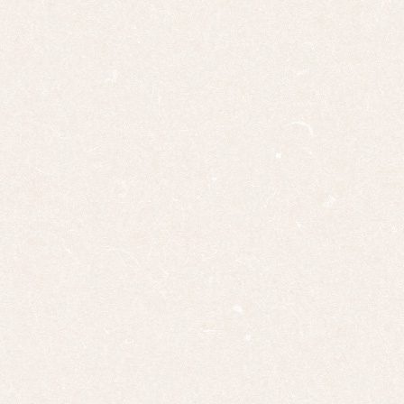
掛け
大幅
双幅
三幅
対
四幅
対
十二
幅対
作
家
一
覧
有名