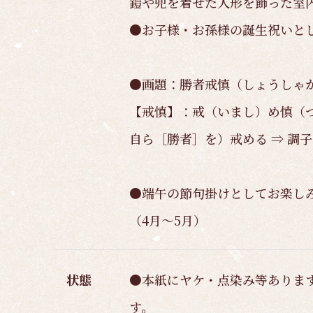
鎧や兜を着せた人形を飾った室
●お子様・お孫様の誕生祝いと
●画題：勝者戒慎（しょうしゃ
【戒慎】：戒（いまし）め慎（
自ら［勝者］を）戒める ⇒ 調
●端午の節句掛けとしてお楽し
（4月～5月）
状態
●本紙にヤケ・点染み等ありま
す。