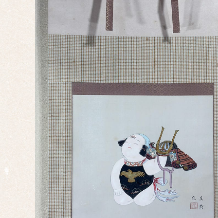
行事
仏
事・
神事
慶事
婚礼
正月
端午
の節
句
桃の
節句
干