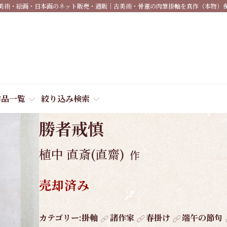
美術・絵画・日本画のネット販売・通販｜古美術・骨董の肉筆掛軸を真作（本物）
作品一覧
絞り込み検索
商品番号:
4608
勝者戒慎
植中 直斎(直齋)
作
売却済み
作
カテゴリー:
掛軸
諸作家
春掛け
端午の節句