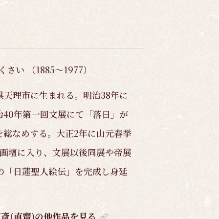
くさい （1885～1977）
県天理市に生まれる。明治38年に
40年第一回文展にて「落日」が
を総なめする。大正2年に山元春挙
由画壇に入り、文展以後同展や帝展
の「日蓮聖人絵伝」を完成し身延
。
直斎(直齋)の他作品を見る