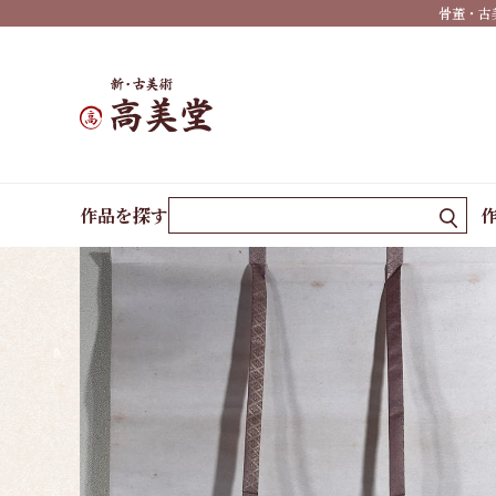
夏掛
骨董・古
け
秋掛
け
冬掛
ホーム
作品一覧
勝者戒慎
け
作品を探す
年中
掛け
墨
蹟・
書
祝い
事・