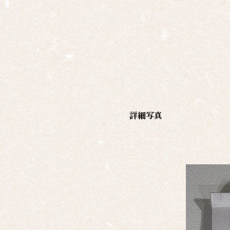
作家
一覧
島根
の作
家一
覧
詳細写真