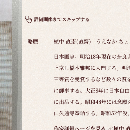
品
概
要
詳細画像までスキップする
略歴
植中 直斎(直齋) - うえなか ちょ
日本画家。明治18年現在の奈良
上京し橋本雅邦に入門する。明治
三等賞を受賞するなど数々の賞
に師事する。大正8年に日本自
に出品する。昭和48年には念願
山久遠寺奉納する。昭和52年没
作家詳細ページを見る
植中 