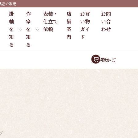
保証で販売
掛
作
表装・
店
お買
お問
軸
家
仕立て
舗
い物
い合
を
を
依頼
案
ガイ
わせ
知
知
内
ド
る
る
買い物かご