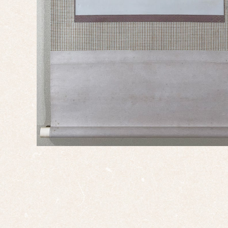
支・
十二
支
子
丑
寅
卯
辰
巳
午
未
申
酉
戌
亥
サイ
ズ
ミニ