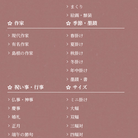
まくり
絵画・額装
作家
季節・墨蹟
現代作家
春掛け
有名作家
夏掛け
島根の作家
秋掛け
冬掛け
年中掛け
墨蹟・書
祝い事・行事
サイズ
仏事・神事
ミニ掛け
慶事
大幅
婚礼
双幅
正月
三幅対
端午の節句
四幅対