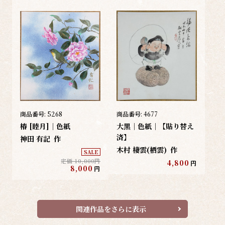
商品番号:
5268
商品番号:
4677
椿 [睦月]｜色紙
大黒｜色紙｜【貼り替え
済】
神田 有記
作
木村 棲雲(栖雲)
作
SALE
定価 10,000円
4,800
円
8,000
円
関連作品をさらに表示