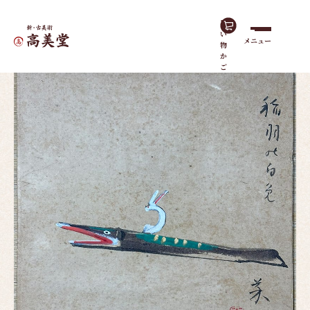
買
い
メニュー
物
ホーム
作品一覧
稲羽の白兎
か
ご