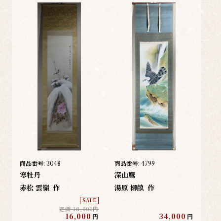
商品番号:
3048
商品番号:
4799
寒牡丹
深山鷹
赤松 雲嶺
作
湯原 柳畝
作
SALE
定価 18,000円
16,000
34,000
円
円