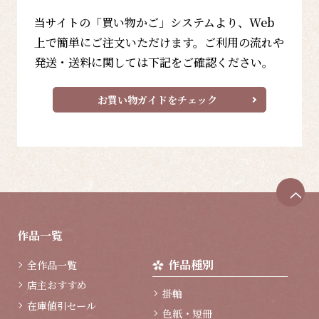
当サイトの「買い物かご」システムより、Web
上で簡単にご注文いただけます。ご利用の流れや
発送・送料に関しては下記をご確認ください。
お買い物ガイドをチェック
ペ
ー
ジ
作品一覧
ト
ッ
作品種別
全作品一覧
プ
へ
店主おすすめ
掛軸
在庫値引セール
色紙・短冊