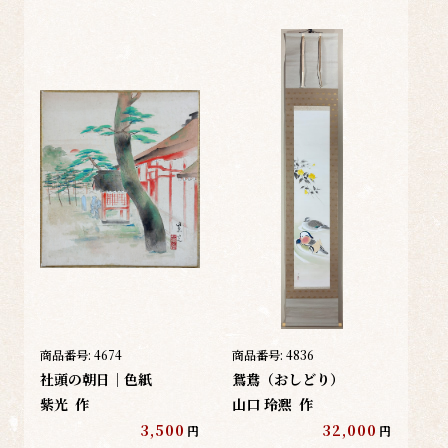
商品番号:
4674
商品番号:
4836
社頭の朝日｜色紙
鴛鴦（おしどり）
紫光
作
山口 玲凞
作
3,500
32,000
円
円