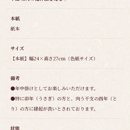
本紙
紙本
サイズ
【本紙】幅24×高さ27cm（色紙サイズ）
備考
●年中掛けとしてお楽しみいただけます。
●特に卯年（うさぎ）の方と、向う干支の酉年（と
り）の方に縁起が良いとされております。
状態