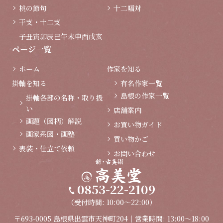
桃の節句
十二幅対
干支・十二支
子
丑
寅
卯
辰
巳
午
未
申
酉
戌
亥
ページ一覧
ホーム
作家を知る
掛軸を知る
有名作家一覧
島根の作家一覧
掛軸各部の名称・取り扱
い
店舗案内
画題（図柄）解説
お買い物ガイド
画家系図・画塾
買い物かご
表装・仕立て依頼
お問い合わせ
0853-22-2109
（受付時間: 10:00～22:00）
〒693-0005 島根県出雲市天神町204｜営業時間: 13:00～18:00