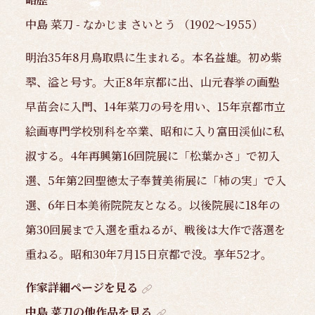
中島 菜刀 - なかじま さいとう （1902～1955）
明治35年8月鳥取県に生まれる。本名益雄。初め紫
翆、溢と号す。大正8年京都に出、山元春挙の画塾
早苗会に入門、14年菜刀の号を用い、15年京都市立
絵画専門学校別科を卒業、昭和に入り富田渓仙に私
淑する。4年再興第16回院展に「松葉かさ」で初入
選、5年第2回聖徳太子奉賛美術展に「柿の実」で入
選、6年日本美術院院友となる。以後院展に18年の
第30回展まで入選を重ねるが、戦後は大作で落選を
重ねる。昭和30年7月15日京都で没。享年52才。
作家詳細ページを見る
中島 菜刀の他作品を見る