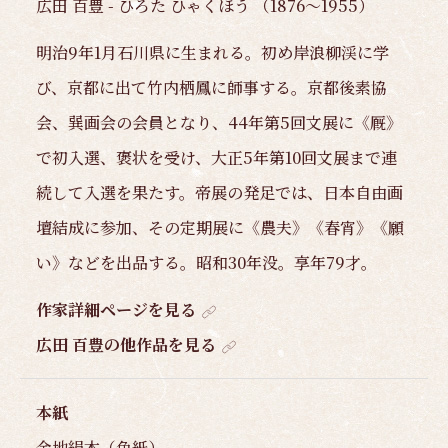
広田 百豊 - ひろた ひゃくほう （1876～1955）
明治9年1月石川県に生まれる。初め岸浪柳渓に学
び、京都に出て竹内栖鳳に師事する。京都後素協
会、巽画会の会員となり、44年第5回文展に《厩》
で初入選、褒状を受け、大正5年第10回文展まで連
続して入選を果たす。帝展の発足では、日本自由画
壇結成に参加、その定期展に《農夫》《春宵》《願
い》などを出品する。昭和30年没。享年79才。
作家詳細ページを見る
広田 百豊の他作品を見る
本紙
金地絹本（色紙）