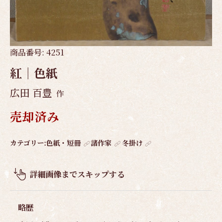
商品番号:
4251
紅｜色紙
広田 百豊
作
売却済み
作
カテゴリー:
色紙・短冊
諸作家
冬掛け
品
概
詳細画像までスキップする
要
略歴