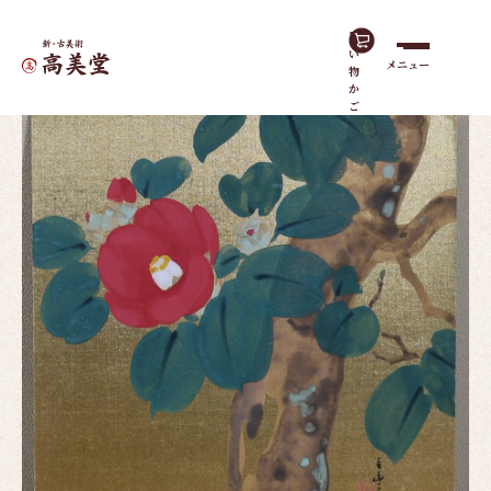
買
い
メニュー
物
ホーム
作品一覧
紅｜色紙
か
ご