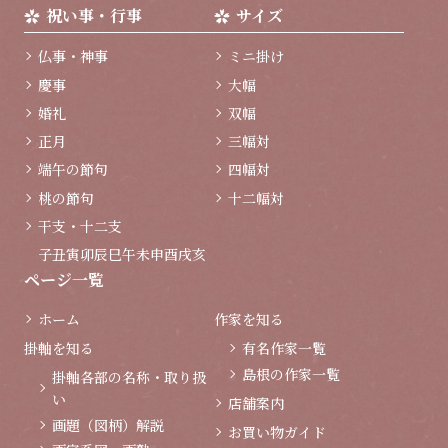
祝い事・行事
サイズ
仏事・神事
ミニ掛け
慶事
大幅
婚礼
双幅
正月
三幅対
端午の節句
四幅対
桃の節句
十二幅対
干支・十二支
子
丑
寅
卯
辰
巳
午
未
申
酉
戌
亥
ページ一覧
ホーム
作家を知る
掛軸を知る
有名作家一覧
島根の作家一覧
掛軸各部の名称・取り扱
い
店舗案内
画題（図柄）解説
お買い物ガイド