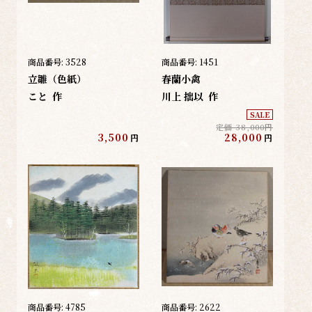
商品番号:
3528
商品番号:
1451
立雛（色紙）
春蘭小禽
こと
作
川上 拙以
作
SALE
定価 38,000円
3,500
28,000
円
円
商品番号:
4785
商品番号:
2622