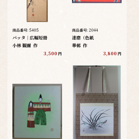
商品番号:
5405
商品番号:
2044
バッタ｜広幅短冊
達磨（色紙
小林 観爾
作
華邨
作
3,500
3,800
円
円