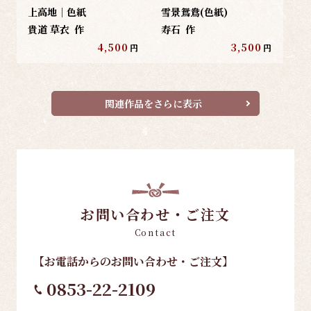
上高地｜色紙
雪景鴛鴦(色紙)
貴道 草衣
作
寿石
作
4,500
3,500
円
円
関連作品をさらに表示
お問い合わせ・ご注文
Contact
【お電話
からのお問い合わせ・ご注文
】
0853-22-2109