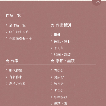
ペ
ー
ジ
作品一覧
ト
ッ
作品種別
全作品一覧
プ
へ
店主おすすめ
掛軸
在庫値引セール
色紙・短冊
まくり
絵画・額装
作家
季節・墨蹟
現代作家
春掛け
有名作家
夏掛け
島根の作家
秋掛け
冬掛け
年中掛け
墨蹟・書