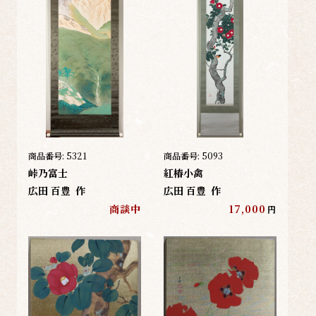
商品番号:
5321
商品番号:
5093
峠乃富士
紅椿小禽
広田 百豊
作
広田 百豊
作
商談中
17,000
円