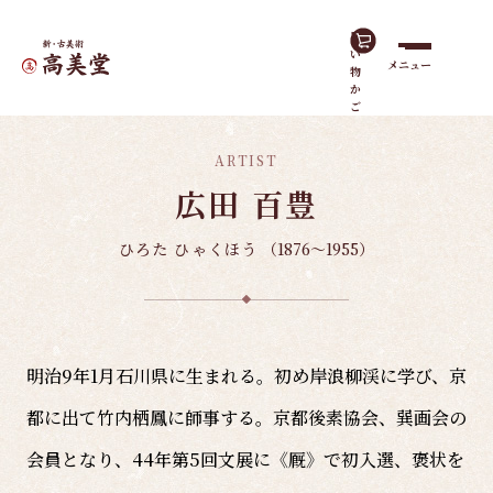
買
い
メニュー
物
ホーム
諸作家
広田 百豊
か
ご
ARTIST
広田 百豊
ひろた ひゃくほう
（1876～1955）
明治9年1月石川県に生まれる。初め岸浪柳渓に学び、京
都に出て竹内栖鳳に師事する。京都後素協会、巽画会の
会員となり、44年第5回文展に《厩》で初入選、褒状を