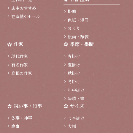
へ
店主おすすめ
掛軸
在庫値引セール
色紙・短冊
まくり
絵画・額装
作家
季節・墨蹟
現代作家
春掛け
有名作家
夏掛け
島根の作家
秋掛け
冬掛け
年中掛け
墨蹟・書
祝い事・行事
サイズ
仏事・神事
ミニ掛け
慶事
大幅