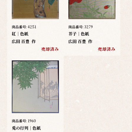
商品番号:
4251
商品番号:
3279
紅｜色紙
芥子｜色紙
広田 百豊
作
広田 百豊
作
売却済み
売却済み
商品番号:
1960
兎の行列｜色紙