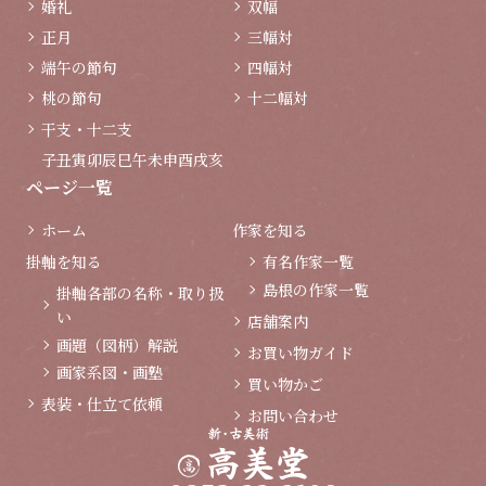
婚礼
双幅
正月
三幅対
端午の節句
四幅対
桃の節句
十二幅対
干支・十二支
子
丑
寅
卯
辰
巳
午
未
申
酉
戌
亥
ページ一覧
ホーム
作家を知る
掛軸を知る
有名作家一覧
島根の作家一覧
掛軸各部の名称・取り扱
い
店舗案内
画題（図柄）解説
お買い物ガイド
画家系図・画塾
買い物かご
表装・仕立て依頼
お問い合わせ