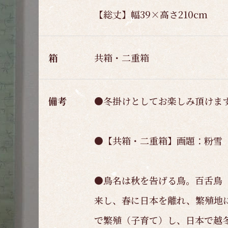
【総丈】幅39×高さ210cm
箱
共箱・二重箱
備考
●冬掛けとしてお楽しみ頂けま
●【共箱・二重箱】画題：粉雪
●鳥名は秋を告げる鳥。百舌鳥
来し、春に日本を離れ、繁殖地
で繁殖（子育て）し、日本で越