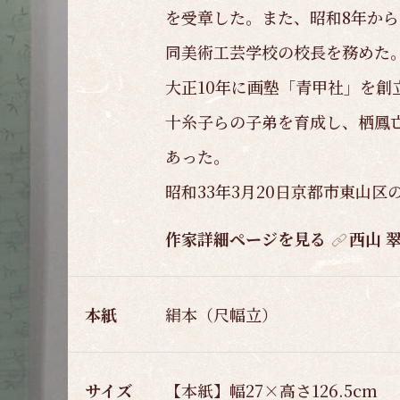
を受章した。また、昭和8年から
同美術工芸学校の校長を務めた
大正10年に画塾「青甲社」を創
十糸子らの子弟を育成し、栖鳳
あった。
昭和33年3月20日京都市東山区
作家詳細ページを見る
西山 
本紙
絹本（尺幅立）
サイズ
【本紙】幅27×高さ126.5cm