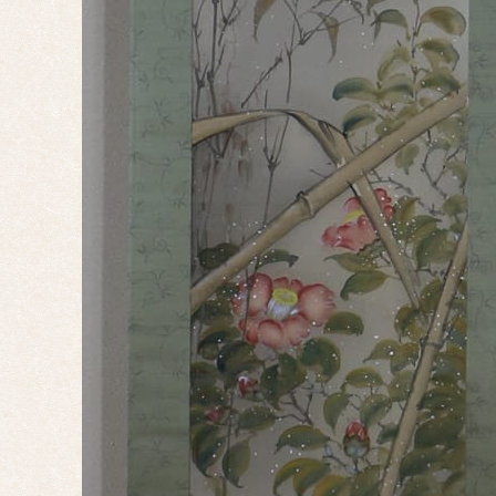
辰
巳
午
未
申
酉
戌
亥
サイ
ズ
ミニ
掛け
大幅
双幅
三幅
対
四幅