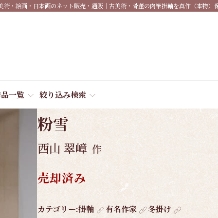
美術・絵画・日本画のネット販売・通販｜古美術・骨董の肉筆掛軸を真作（本物）
作品一覧
絞り込み検索
商品番号:
4181
粉雪
西山 翠嶂
作
売却済み
作
カテゴリー:
掛軸
有名作家
冬掛け