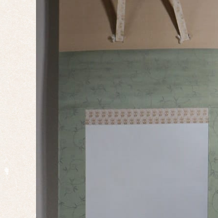
年中
掛け
墨
蹟・
書
祝い
事・
行事
仏
事・
神事
慶事