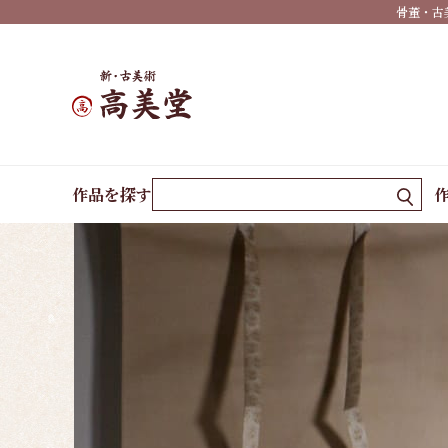
の作
骨董・古
家
季
節・
墨蹟
ホーム
作品一覧
粉雪
作品を探す
春掛
け
夏掛
け
秋掛
け
冬掛
け