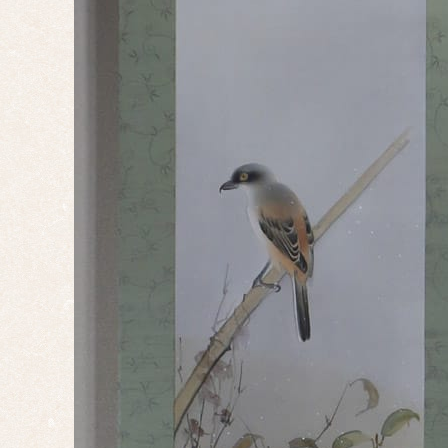
婚礼
正月
端午
の節
句
桃の
節句
干
支・
十二
支
子
丑
寅
卯