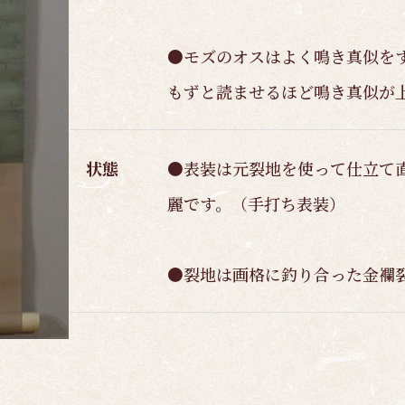
●モズのオスはよく鳴き真似を
もずと読ませるほど鳴き真似が
状態
●表装は元裂地を使って仕立て
麗です。（手打ち表装）
●裂地は画格に釣り合った金襴