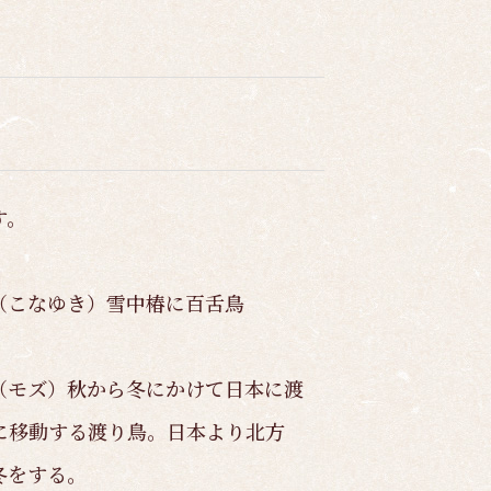
す。
（こなゆき）雪中椿に百舌鳥
（モズ）秋から冬にかけて日本に渡
に移動する渡り鳥。日本より北方
冬をする。