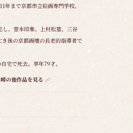
11年まで京都市立絵画専門学校、
。
立し、堂本印象、上村松篁、三谷
亡き後の京都画壇の長老的指導者で
の自宅で死去。享年79才。
翠嶂の他作品を見る