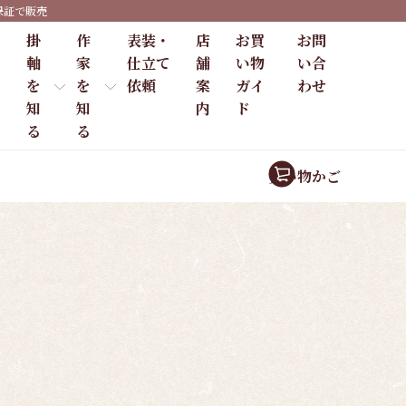
保証で販売
掛
作
表装・
店
お買
お問
軸
家
仕立て
舗
い物
い合
を
を
依頼
案
ガイ
わせ
知
知
内
ド
る
る
買い物かご