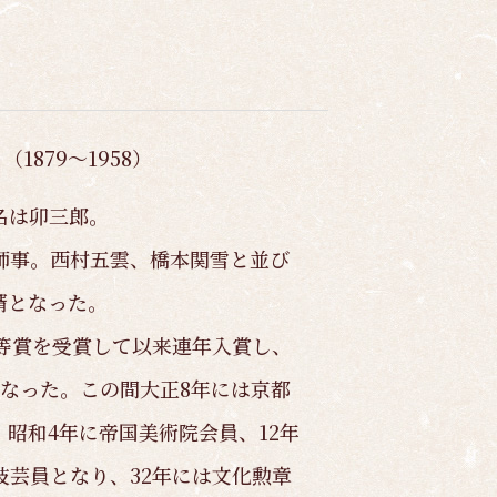
（1879～1958）
名は卯三郎。
師事。西村五雲、橋本関雪と並び
婿となった。
3等賞を受賞して以来連年入賞し、
となった。この間大正8年には京都
昭和4年に帝国美術院会員、12年
技芸員となり、32年には文化勲章