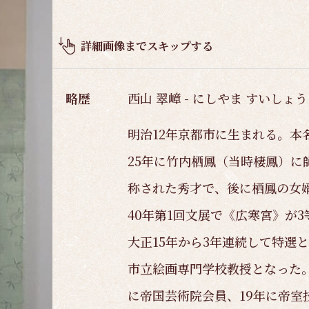
品
概
要
詳細画像までスキップする
略歴
西山 翠嶂 - にしやま すいしょう 
明治12年京都市に生まれる。本
25年に竹内栖鳳（当時棲鳳）に
称された秀才で、後に栖鳳の女
40年第1回文展で《広寒宮》が
大正15年から3年連続して特選
市立絵画専門学校教授となった。
に帝国芸術院会員、19年に帝室