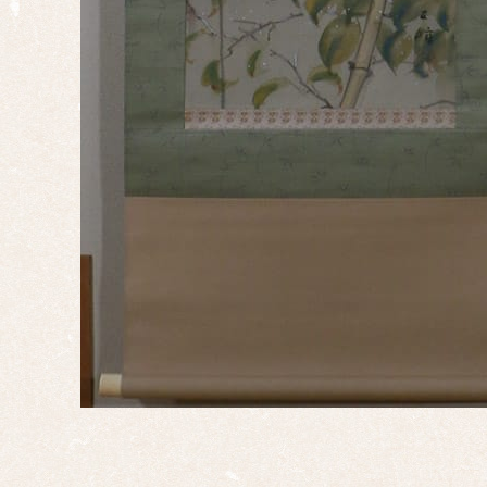
対
十二
幅対
作
家
一
覧
有名
作家
一覧
島根
の作
家一