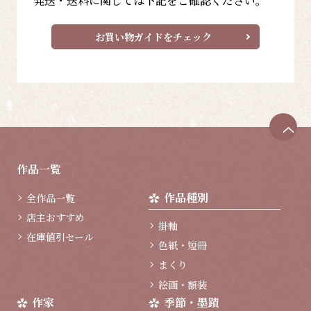
発送・送料に関しては下記をご確認ください。
お買い物ガイドをチェック
ペ
ー
ジ
作品一覧
ト
ッ
作品種別
全作品一覧
プ
へ
店主おすすめ
掛軸
在庫値引セール
色紙・短冊
まくり
絵画・額装
作家
季節・墨蹟