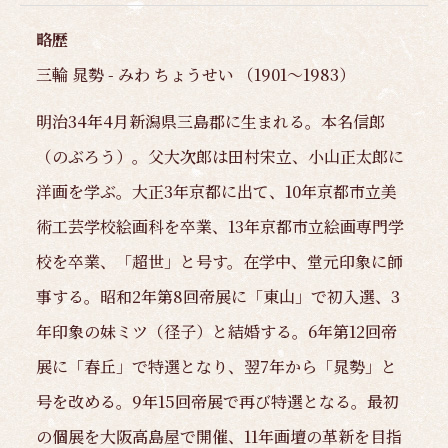
略歴
三輪 晁勢 - みわ ちょうせい （1901～1983）
明治34年4月新潟県三島郡に生まれる。本名信郎
（のぶろう）。父大次郎は田村宋立、小山正太郎に
洋画を学ぶ。大正3年京都に出て、10年京都市立美
術工芸学校絵画科を卒業、13年京都市立絵画専門学
校を卒業、「超世」と号す。在学中、堂元印象に師
事する。昭和2年第8回帝展に「東山」で初入選、3
年印象の妹ミツ（径子）と結婚する。6年第12回帝
展に「春丘」で特選となり、翌7年から「晁勢」と
号を改める。9年15回帝展で再び特選となる。最初
の個展を大阪高島屋で開催、11年画壇の革新を目指