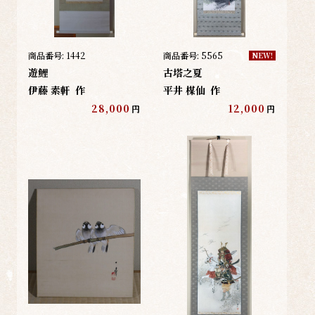
商品番号:
1442
商品番号:
5565
NEW!
遊鯉
古塔之夏
伊藤 素軒
作
平井 楳仙
作
28,000
12,000
円
円