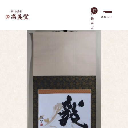
買
い
メニュー
物
ホーム
作品一覧
龍之書
か
ご