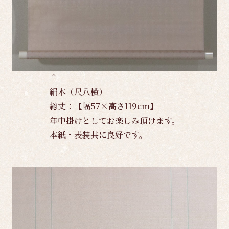
↑
絹本（尺八横）
総丈：【幅57×高さ119cm】
年中掛けとしてお楽しみ頂けます。
本紙・表装共に良好です。