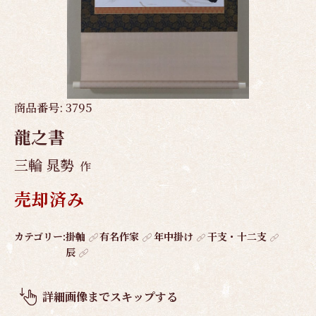
商品番号:
3795
龍之書
三輪 晁勢
作
売却済み
作
カテゴリー:
掛軸
有名作家
年中掛け
干支・十二支
辰
品
概
要
詳細画像までスキップする