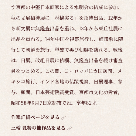
す京都の中堅日本画家による水明会の結成に参加、
秋の文展招待展に「林檎実る」を招待出品、12年か
ら新文展に無鑑査出品を重ね、13年から東丘社展に
出品を重ねる。14年中国を視察旅行し、師印象に随
行して朝鮮を旅行、単独で再び朝鮮を訪れる。戦後
は、日展、改組日展に依嘱、無鑑査出品を続け審査
員をつとめる。この間、ヨーロッパ11カ国訪問、メ
キシコ旅行、インド各地の仏蹟視察、日展理事、参
与、顧問、日本芸術院賞受賞、京都市文化功労者。
昭和58年9月7日京都市で没。享年82才。
作家詳細ページを見る
三輪 晁勢の他作品を見る