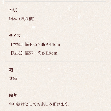
本紙
絹本（尺八横）
サイズ
【本紙】幅46.5×高さ44cm
【総丈】幅57×高さ119cm
箱
共箱
備考
年中掛けとしてお楽しみ頂けます。