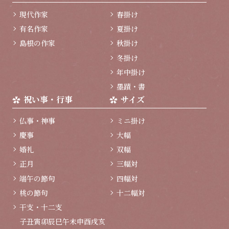
現代作家
春掛け
有名作家
夏掛け
島根の作家
秋掛け
冬掛け
年中掛け
墨蹟・書
祝い事・行事
サイズ
仏事・神事
ミニ掛け
慶事
大幅
婚礼
双幅
正月
三幅対
端午の節句
四幅対
桃の節句
十二幅対
干支・十二支
子
丑
寅
卯
辰
巳
午
未
申
酉
戌
亥