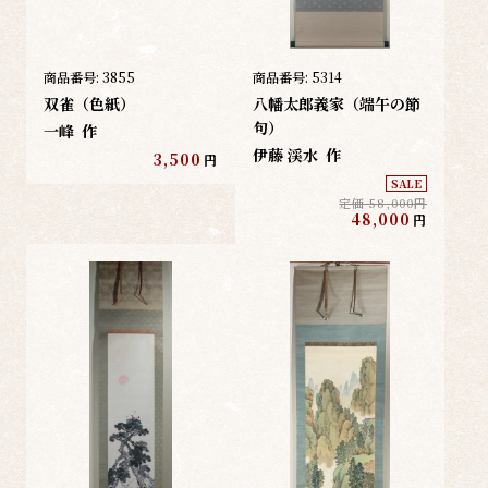
商品番号:
3855
商品番号:
5314
双雀（色紙）
八幡太郎義家（端午の節
句）
一峰
作
伊藤 渓水
作
3,500
円
SALE
定価 58,000円
48,000
円