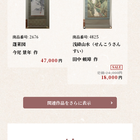
商品番号:
2676
商品番号:
4825
蓬莱図
浅絳山水（せんこうさん
すい）
今尾 景年
作
田中 頼璋
作
47,000
円
SALE
定価 24,000円
18,000
円
関連作品をさらに表示