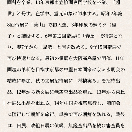
画科を卒業、13年京都市立絵画専門学校を卒業、「超
世」と号す。在学中、堂元印象に師事する。昭和2年第
8回帝展に「東山」で初入選、3年印象の妹ミツ（径
子）と結婚する。6年第12回帝展に「春丘」で特選とな
り、翌7年から「晁勢」と号を改める。9年15回帝展で
再び特選となる。最初の個展を大阪高島屋で開催、11年
画壇の革新を目指す京都の中堅日本画家による水明会の
結成に参加、秋の文展招待展に「林檎実る」を招待出
品、12年から新文展に無鑑査出品を重ね、13年から東丘
社展に出品を重ねる。14年中国を視察旅行し、師印象
に随行して朝鮮を旅行、単独で再び朝鮮を訪れる。戦後
は、日展、改組日展に依嘱、無鑑査出品を続け審査員を