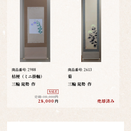
商品番号:
2988
商品番号:
2613
桔梗（ミニ掛軸）
菊
三輪 晁勢
作
三輪 晁勢
作
SALE
定価 38,000円
28,000
売却済み
円