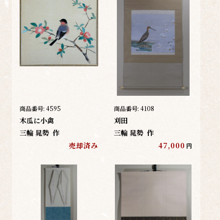
商品番号:
4595
商品番号:
4108
木瓜に小禽
刈田
三輪 晁勢
作
三輪 晁勢
作
売却済み
47,000
円