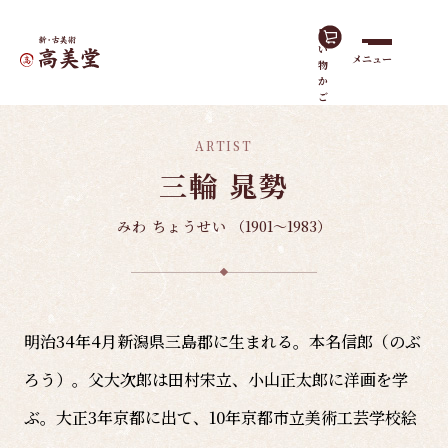
買
い
メニュー
物
ホーム
有名作家
三輪 晁勢
か
ご
ARTIST
三輪 晁勢
みわ ちょうせい
（1901～1983）
明治34年4月新潟県三島郡に生まれる。本名信郎（のぶ
ろう）。父大次郎は田村宋立、小山正太郎に洋画を学
ぶ。大正3年京都に出て、10年京都市立美術工芸学校絵