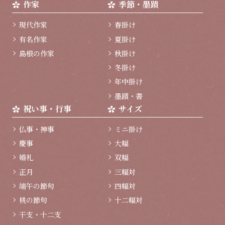
作家
季節・墨蹟
現代作家
春掛け
有名作家
夏掛け
島根の作家
秋掛け
冬掛け
年中掛け
墨蹟・書
祝い事・行事
サイズ
仏事・神事
ミニ掛け
慶事
大幅
婚礼
双幅
正月
三幅対
端午の節句
四幅対
桃の節句
十二幅対
干支・十二支