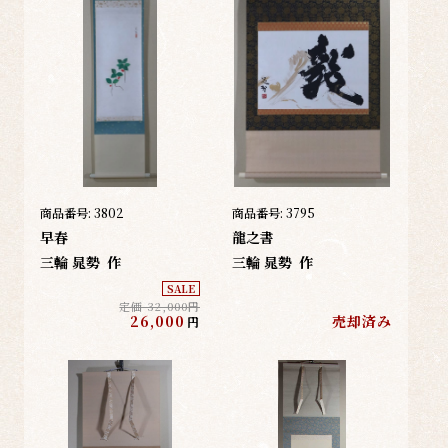
商品番号:
3802
商品番号:
3795
早春
龍之書
三輪 晁勢
作
三輪 晁勢
作
SALE
定価 32,000円
26,000
売却済み
円