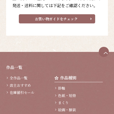
発送・送料に関しては下記をご確認ください。
お買い物ガイドをチェック
ペ
ー
ジ
作品一覧
ト
ッ
作品種別
全作品一覧
プ
へ
店主おすすめ
掛軸
在庫値引セール
色紙・短冊
まくり
絵画・額装