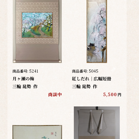
商品番号:
5241
商品番号:
5045
月ヶ瀬の梅
紅しだれ｜広幅短冊
三輪 晁勢
作
三輪 晁勢
作
商談中
5,500
円