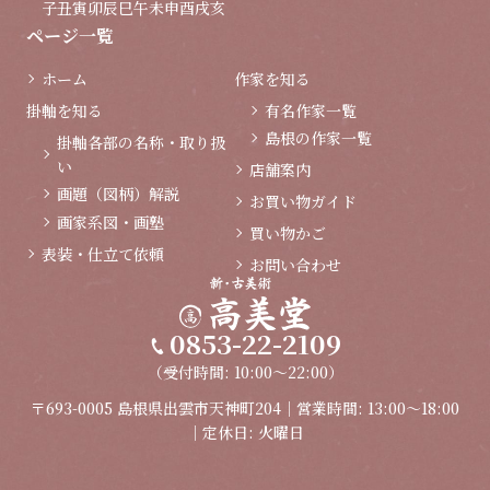
子
丑
寅
卯
辰
巳
午
未
申
酉
戌
亥
ページ一覧
ホーム
作家を知る
掛軸を知る
有名作家一覧
島根の作家一覧
掛軸各部の名称・取り扱
い
店舗案内
画題（図柄）解説
お買い物ガイド
画家系図・画塾
買い物かご
表装・仕立て依頼
お問い合わせ
0853-22-2109
（受付時間: 10:00～22:00）
〒693-0005 島根県出雲市天神町204｜営業時間: 13:00～18:00
｜定休日: 火曜日