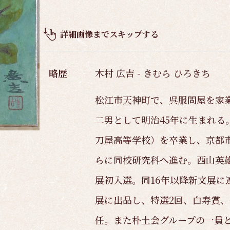
品
概
要
詳細画像までスキップする
略歴
木村 広吉 - きむら ひろきち
松江市天神町で、呉服問屋を家
二男として明治45年に生まれる
刀屋高等学校）を卒業し、京都
らに同校研究科へ進む。西山英雄
展初入選。同16年以降新文展に
展に出品し、特選2回、白寿賞、
任。また朴土会グループの一員