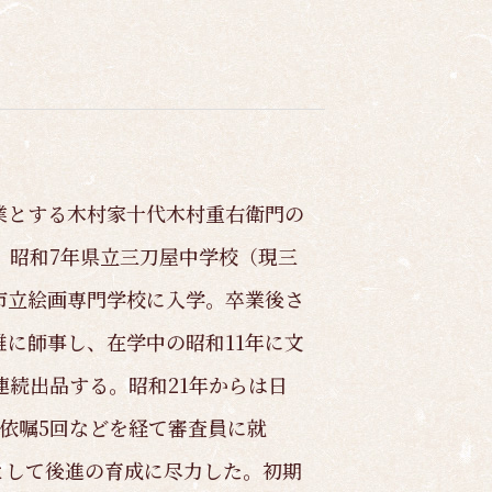
業とする木村家十代木村重右衛門の
。昭和7年県立三刀屋中学校（現三
市立絵画専門学校に入学。卒業後さ
に師事し、在学中の昭和11年に文
連続出品する。昭和21年からは日
依嘱5回などを経て審査員に就
として後進の育成に尽力した。初期