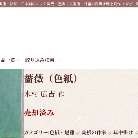
美術・絵画・日本画のネット販売・通販｜古美術・骨董の肉筆掛軸を真作（本物）
作品一覧
絞り込み検索
商品番号:
3673
薔薇（色紙）
木村 広吉
作
売却済み
作
カテゴリー:
色紙・短冊
島根の作家
年中掛け