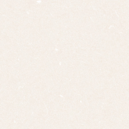
辰
巳
午
未
申
酉
戌
亥
サイ
ズ
ミニ
掛け
大幅
双幅
三幅
対