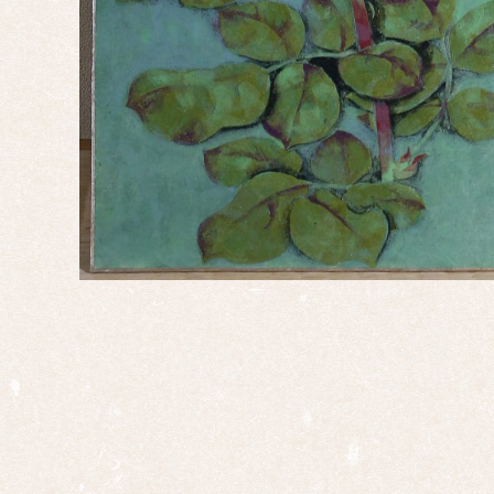
慶事
婚礼
正月
端午
の節
句
桃の
節句
干
支・
十二
支
子
丑
寅
卯