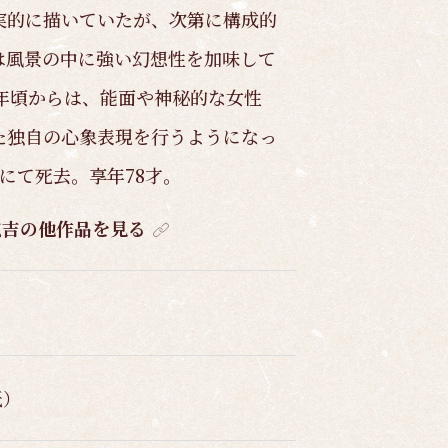
実的に描いていたが、次第に構成的
は風景の中に強い幻想性を加味して
年頃からは、能面や神秘的な女性
た独自の心象表現を行うようになっ
にて死去。享年78才。
広吉の他作品を見る
紙）