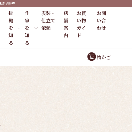
保証で販売
掛
作
表装・
店
お買
お問
軸
家
仕立て
舗
い物
い合
を
を
依頼
案
ガイ
わせ
知
知
内
ド
る
る
買い物かご