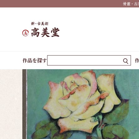
骨董・古
け
年中
掛け
墨
蹟・
ホーム
作品一覧
薔薇（色紙）
書
作品を探す
祝い
事・
行事
仏
事・
神事