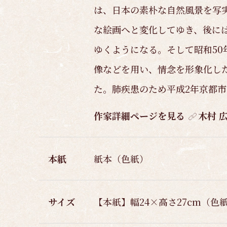
は、日本の素朴な自然風景を写
な絵画へと変化してゆき、後に
ゆくようになる。そして昭和50
像などを用い、情念を形象化し
た。肺疾患のため平成2年京都市
作家詳細ページを見る
木村 
本紙
紙本（色紙）
サイズ
【本紙】幅24×高さ27cm（色