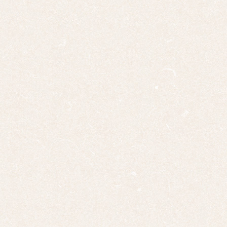
四幅
対
十二
幅対
作
家
一
覧
有名
作家
一覧
島根
の作