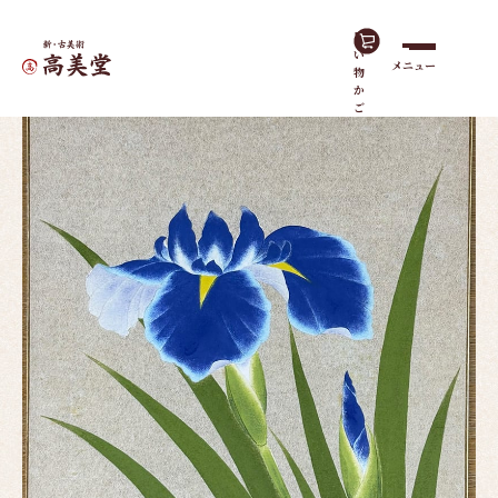
買
い
メニュー
物
ホーム
作品一覧
菖蒲
か
ご