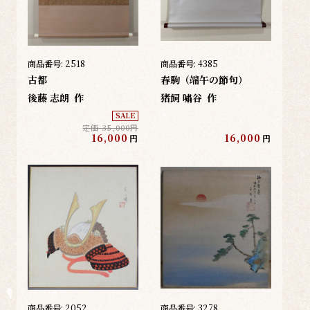
商品番号:
2518
商品番号:
4385
古都
春駒（端午の節句）
後藤 志朗
作
猪飼 嘯谷
作
SALE
定価 35,000円
16,000
16,000
円
円
商品番号:
2052
商品番号:
3278