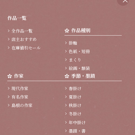
ペ
ー
ジ
作品一覧
ト
ッ
作品種別
全作品一覧
プ
へ
店主おすすめ
掛軸
在庫値引セール
色紙・短冊
まくり
絵画・額装
作家
季節・墨蹟
現代作家
春掛け
有名作家
夏掛け
島根の作家
秋掛け
冬掛け
年中掛け
墨蹟・書