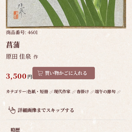
商品番号:
4601
菖蒲
原田 佳泉
作
買い物かごに入れる
3,500
円
作
カテゴリー:
色紙・短冊
現代作家
春掛け
端午の節句
品
概
詳細画像までスキップする
要
略歴