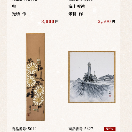
兜
海上雲遠
光琇
作
米耕
作
3,800
3,500
円
円
商品番号:
5042
商品番号:
5627
NEW!