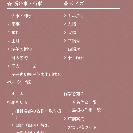
祝い事・行事
サイズ
仏事・神事
ミニ掛け
慶事
大幅
婚礼
双幅
正月
三幅対
端午の節句
四幅対
桃の節句
十二幅対
干支・十二支
子
丑
寅
卯
辰
巳
午
未
申
酉
戌
亥
ページ一覧
ホーム
作家を知る
掛軸を知る
有名作家一覧
島根の作家一覧
掛軸各部の名称・取り扱
い
店舗案内
画題（図柄）解説
お買い物ガイド
画家系図・画塾