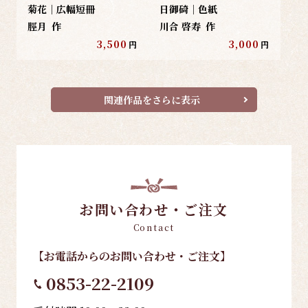
菊花｜広幅短冊
日御碕｜色紙
脛月
作
川合 啓寿
作
3,500
3,000
円
円
関連作品をさらに表示
お問い合わせ・ご注文
Contact
【お電話
からのお問い合わせ・ご注文
】
0853-22-2109