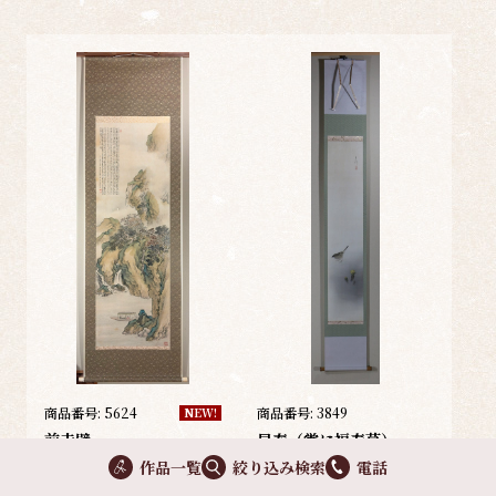
商品番号:
5624
商品番号:
3849
NEW!
前赤壁
早春（鴬に福寿草）
作品一覧
絞り込み検索
電話
岸浪 柳渓
作
今井 景樹
作