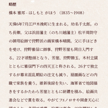
略歴
橋本 雅邦 - はしもと がほう （1835～1908）
天保6年7月江戸木挽町に生まれる。幼名千太郎。の
ち長卿。父は浜田藩主（のち川越藩主）松平周防守
の御用絵師で狩野派の画家橋本晴園。父に手ほどき
を受け、狩野雅信に師事、狩野芳崖も同日入門す
る。22才頃塾頭となり、芳崖、狩野勝玉、木村立獄
とともに雅信門下の四天王と称される。26才で独立
するが幕末混乱期絵の注文も減り、扇面画などの内
職で家族を養う。維新後録を失い、海軍省で地図描
きをするかたわら芳崖とともに研鑽を積み、絵画共
進会などで賞を取る。やがてフｴノロサや岡倉天心に