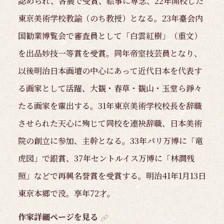
認められ、各展で受賞、絵事に専念、22年開校した
東京美術学校教諭（のち教授）となる。23年臺会内
国勧業博覧会で審査員として「白雲紅樹」（重文）
を出品妙技一等賞を受賞。同年帝室技芸員となり、
以後明治日本画壇の中心にあって近代日本を代表す
る画家として活躍、大観・春草・観山・玉堂ら錚々
たる画家を輩出する。31年東京美術学校校長を辞職
させられた天心に殉じて同校を連袂辞職、日本美術
院の創立に参加、主幹となる。33年パリ万博に「竜
虎図」で銀賞、37年セントルイス万博に「林澗残
照」などで再興名誉賞を受賞する。明治41年1月13日
東京本郷で没。享年72才。
作家詳細ページを見る