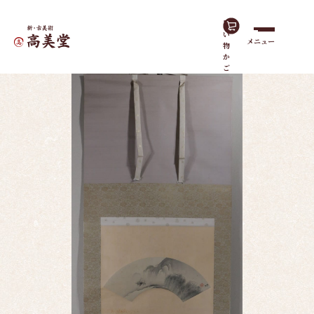
買
い
メニュー
物
ホーム
作品一覧
湖畔帰牧
か
ご