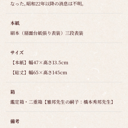
なった｡昭和22年以降の消息は不明｡
本紙
絹本（扇面台紙張り表装）三段表装
サイズ
【本紙】幅47×高さ13.5cm
【総丈】幅65×高さ145cm
箱
鑑定箱・二重箱【雅邦先生の嗣子：橋本秀邦先生】
備考