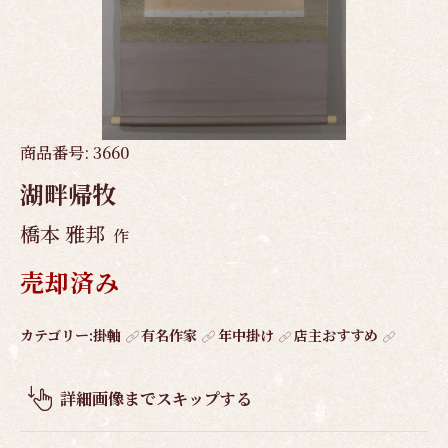
商品番号:
3660
湖畔帰牧
橋本 雅邦
作
売却済み
作
カテゴリー:
掛軸
有名作家
年中掛け
店主おすすめ
品
概
詳細画像までスキップする
要