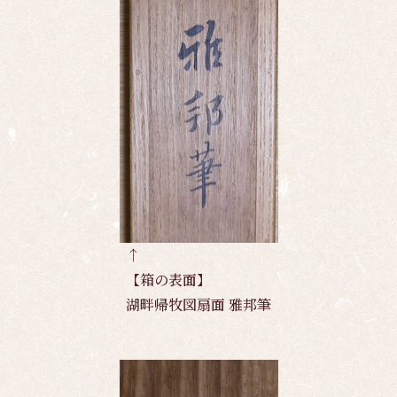
↑
【箱の表面】
湖畔帰牧図扇面 雅邦筆