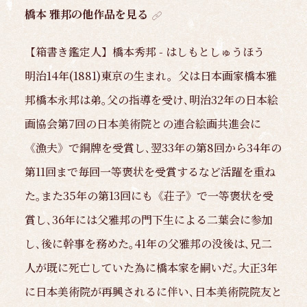
橋本 雅邦の他作品を見る
【箱書き鑑定人】橋本秀邦 - はしもとしゅうほう
明治14年(1881)東京の生まれ。父は日本画家橋本雅
邦橋本永邦は弟｡父の指導を受け､明治32年の日本絵
画協会第7回の日本美術院との連合絵画共進会に
《漁夫》で銅牌を受賞し､翌33年の第8回から34年の
第11回まで毎回一等褒状を受賞するなど活躍を重ね
た｡また35年の第13回にも《荘子》で一等褒状を受
賞し､36年には父雅邦の門下生による二葉会に参加
し､後に幹事を務めた｡41年の父雅邦の没後は､兄二
人が既に死亡していた為に橋本家を嗣いだ｡大正3年
に日本美術院が再興されるに伴い､日本美術院院友と