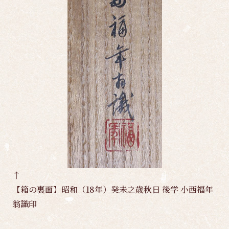
↑
【箱の裏面】昭和（18年）癸未之歳秋日 後学 小西福年
翁識印