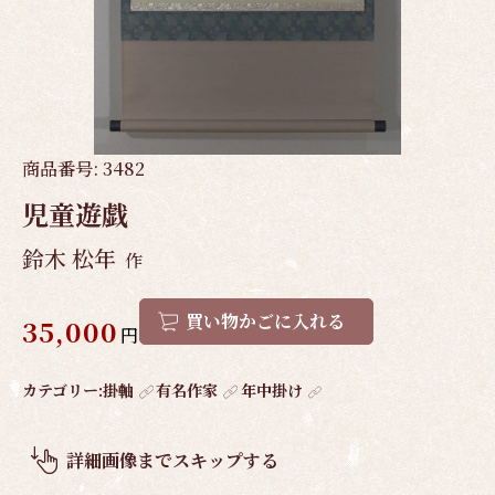
商品番号:
3482
児童遊戯
鈴木 松年
作
買い物かごに入れる
35,000
円
作
カテゴリー:
掛軸
有名作家
年中掛け
品
概
詳細画像までスキップする
要