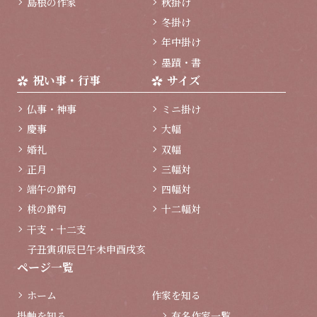
島根の作家
秋掛け
冬掛け
年中掛け
墨蹟・書
祝い事・行事
サイズ
仏事・神事
ミニ掛け
慶事
大幅
婚礼
双幅
正月
三幅対
端午の節句
四幅対
桃の節句
十二幅対
干支・十二支
子
丑
寅
卯
辰
巳
午
未
申
酉
戌
亥
ページ一覧
ホーム
作家を知る
掛軸を知る
有名作家一覧