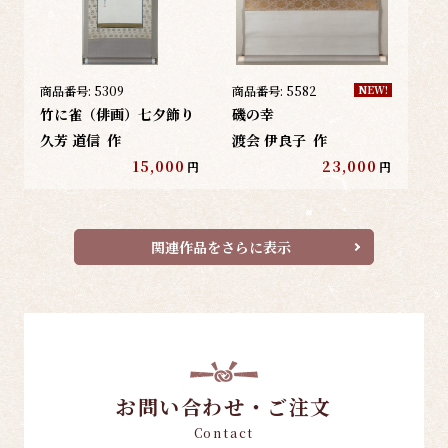
商品番号:
5309
商品番号:
5582
NEW!
竹に雀（俳画）七夕飾り
磯の幸
久芳 道信
作
渡会 伊良子
作
15,000
23,000
円
円
関連作品をさらに表示
お問い合わせ・ご注文
Contact