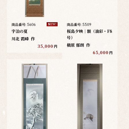
商品番号:
5606
商品番号:
5509
NEW!
宇治の夏
桜島夕映｜額（油彩・F8
号）
川北 霞峰
作
槇原 郁朗
作
35,000
円
65,000
円