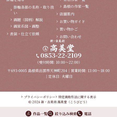
島根の作家一覧
掛軸各部の名称・取り扱
い
店舗案内
画題（図柄）解説
お買い物ガイド
画家系図・画塾
買い物かご
表装・仕立て依頼
お問い合わせ
0853-22-2109
（受付時間: 10:00～22:00）
〒693-0005 島根県出雲市天神町204｜営業時間: 13:00～18:00
｜定休日: 火曜日
プライバシーポリシー
特定商取引法に関する表示
© 2026 新・古美術 高美堂（こうびどう）
作品一覧
絞り込み検索
電話