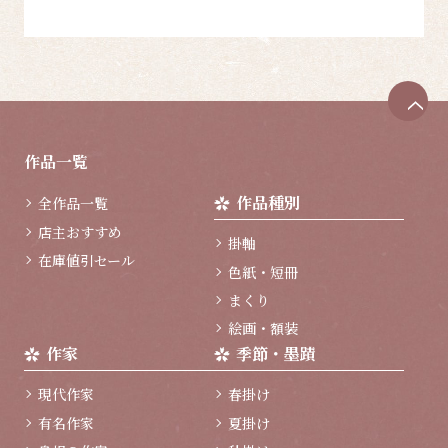
ペ
ー
ジ
作品一覧
ト
ッ
作品種別
全作品一覧
プ
へ
店主おすすめ
掛軸
在庫値引セール
色紙・短冊
まくり
絵画・額装
作家
季節・墨蹟
現代作家
春掛け
有名作家
夏掛け