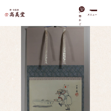
買
い
メニュー
物
ホーム
作品一覧
児童遊戯
か
ご