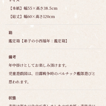
【本紙】幅55×高さ38.5cm
【総丈】幅60×高さ120cm
箱
鑑定箱【弟子の小西福年：鑑定箱】
備考
年中掛けとしてお楽しみ頂けます。
児童遊戯図は、日露戦争時のバルチック艦隊遊びと
思われます。
状態