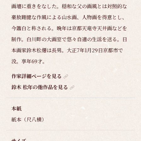
画壇に重きをなした。穏和な父の画風とは対照的な
豪放剛健な作風による山水画、人物画を得意とし、
今簫白と称される。晩年は京都天竜寺天井画などを
制作。白川畔の大画室で悠々自適の生活を送る。日
本画家鈴木松僊は長男。大正7年1月29日京都市で
没。享年69才。
作家詳細ページを見る
鈴木 松年の他作品を見る
本紙
紙本（尺八横）
サイズ