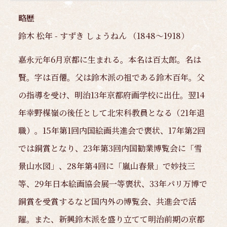
略歴
鈴木 松年 - すずき しょうねん （1848～1918）
嘉永元年6月京都に生まれる。本名は百太郎。名は
賢。字は百僊。父は鈴木派の祖である鈴木百年。父
の指導を受け、明治13年京都府画学校に出仕。翌14
年幸野楳嶺の後任として北宋科教員となる（21年退
職）。15年第1回内国絵画共進会で褒状、17年第2回
では銅賞となり、23年第3回内国勧業博覧会に「雪
景山水図」、28年第4回に「嵐山春景」で妙技三
等、29年日本絵画協会展一等褒状、33年パリ万博で
銅賞を受賞するなど国内外の博覧会、共進会で活
躍。また、新興鈴木派を盛り立てて明治前期の京都