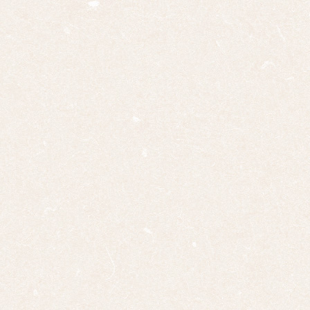
対
十二
幅対
作
家
一
覧
有名
作家
一覧
島根
の作
家一