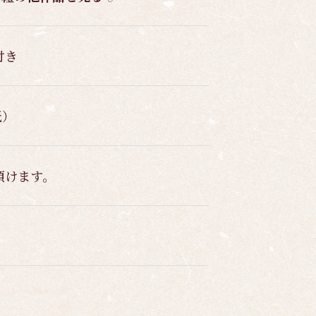
付き
紙）
頂けます。