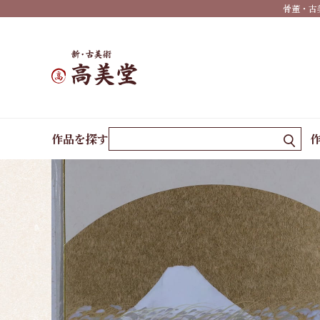
骨董・古
婚礼
正月
端午
の節
句
ホーム
作品一覧
扇面富士雪粧（色紙）
桃の
作品を探す
節句
干
支・
十二
支
子
丑
寅
卯