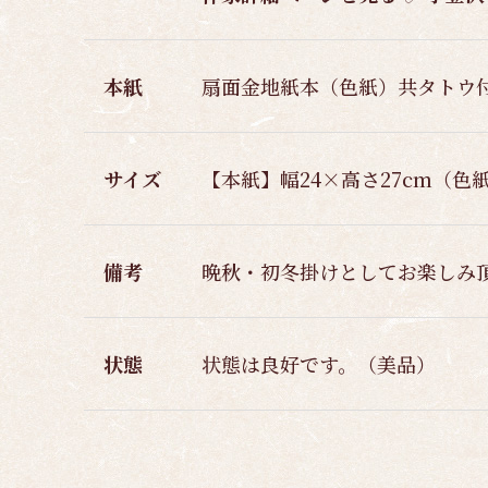
本紙
扇面金地紙本（色紙）共タトウ
サイズ
【本紙】幅24×高さ27cm（色
備考
晩秋・初冬掛けとしてお楽しみ
状態
状態は良好です。（美品）