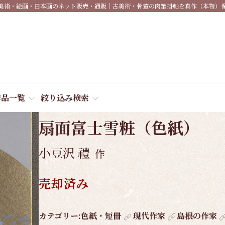
美術・絵画・日本画のネット販売・通販｜古美術・骨董の肉筆掛軸を真作（本物）
作品一覧
絞り込み検索
商品番号:
2936
扇面富士雪粧（色紙）
小豆沢 禮
作
売却済み
作
カテゴリー:
色紙・短冊
現代作家
島根の作家