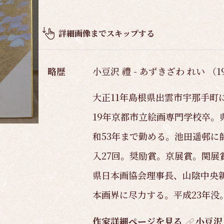
品
概
要
詳細画像までスキップする
略歴
小豆沢 禮 - あずきざわ れい （19
大正11年島根県出雲市宇那手町
19年京都市立絵画専門学校卒。
和53年まで勤める。池田遥邨に
入27回。奨励賞。京展賞。関展
県日本画協会理事長、山陰中央
本画界に尽力する。平成23年没
作家詳細ページを見る
小豆沢