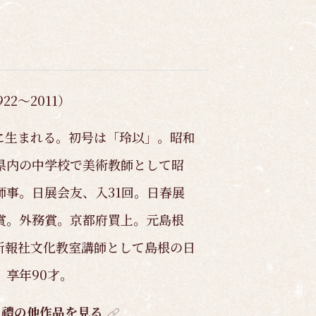
22～2011）
に生まれる。初号は「玲以」。昭和
県内の中学校で美術教師として昭
師事。日展会友、入31回。日春展
賞。外務賞。京都府買上。元島根
新報社文化教室講師として島根の日
。享年90才。
 禮の他作品を見る