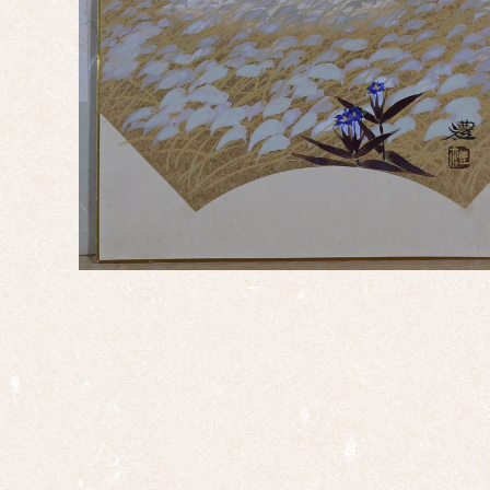
辰
巳
午
未
申
酉
戌
亥
サイ
ズ
ミニ
掛け
大幅
双幅
三幅
対
四幅