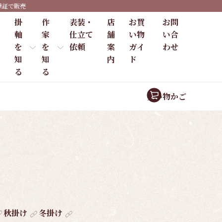
保証で販売
掛
作
表装・
店
お買
お問
軸
家
仕立て
舗
い物
い合
を
を
依頼
案
ガイ
わせ
知
知
内
ド
る
る
買い物かご
秋掛け
冬掛け