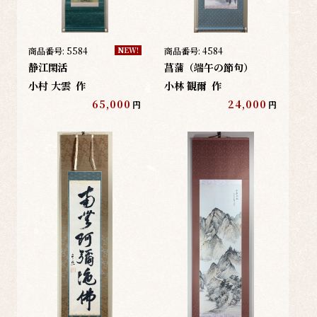
商品番号:
5584
商品番号:
4584
NEW!
静江閑活
菖蒲（端午の節句）
小村 大雲
作
小林 観爾
作
65,000
24,000
円
円