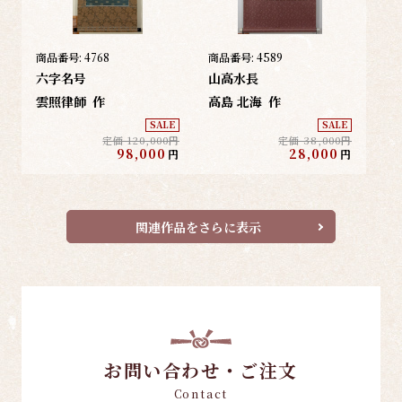
商品番号:
4768
商品番号:
4589
六字名号
山高水長
雲照律師
作
高島 北海
作
SALE
SALE
定価 120,000円
定価 38,000円
98,000
28,000
円
円
関連作品をさらに表示
お問い合わせ・ご注文
Contact