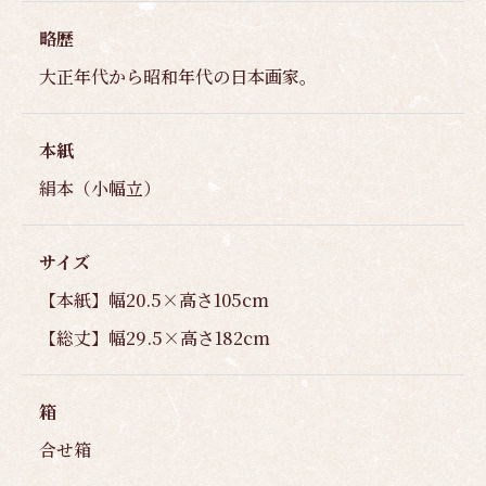
略歴
大正年代から昭和年代の日本画家。
本紙
絹本（小幅立）
サイズ
【本紙】幅20.5×高さ105cm
【総丈】幅29.5×高さ182cm
箱
合せ箱