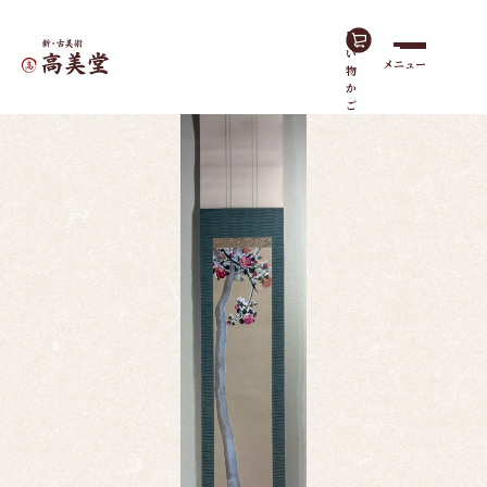
買
い
メニュー
物
ホーム
作品一覧
寒椿小鳥
か
ご