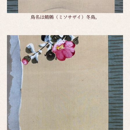
鳥名は鷦鷯（ミソサザイ）冬鳥。