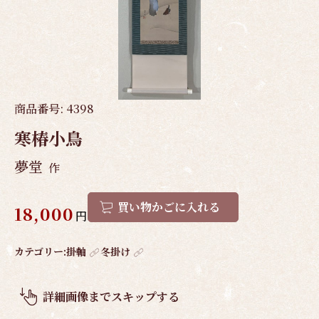
商品番号:
4398
寒椿小鳥
夢堂
作
買い物かごに入れる
18,000
円
作
カテゴリー:
掛軸
冬掛け
品
概
詳細画像までスキップする
要