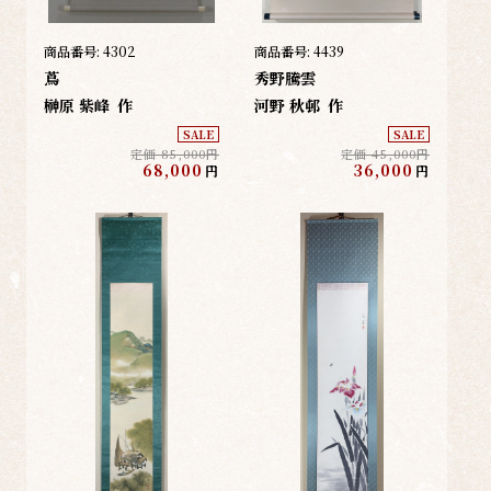
商品番号:
4302
商品番号:
4439
蔦
秀野騰雲
榊原 紫峰
作
河野 秋邨
作
SALE
SALE
定価 85,000円
定価 45,000円
68,000
36,000
円
円