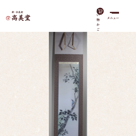
買
い
メニュー
物
ホーム
作品一覧
葉桜小禽
か
ご