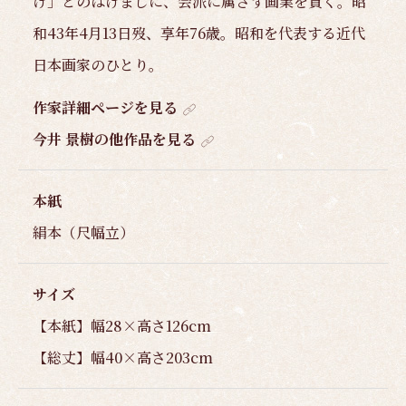
け」とのはげましに、会派に属さず画業を貫く。昭
和43年4月13日歿、享年76歳。昭和を代表する近代
日本画家のひとり。
作家詳細ページを見る
今井 景樹の他作品を見る
本紙
絹本（尺幅立）
サイズ
【本紙】幅28×高さ126cm
【総丈】幅40×高さ203cm