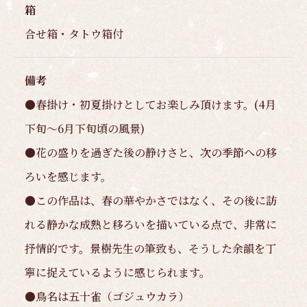
箱
合せ箱・タトウ箱付
備考
●春掛け・初夏掛けとしてお楽しみ頂けます。(4月
下旬〜6月下旬頃の風景)
●花の盛りを過ぎた後の静けさと、次の季節への移
ろいを感じます。
●この作品は、春の華やかさではなく、その後に訪
れる静かな成熟と移ろいを描いている点で、非常に
抒情的です。景樹先生の筆致も、そうした余韻を丁
寧に捉えているように感じられます。
●鳥名は五十雀（ゴジュウカラ）