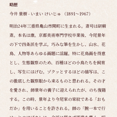
略歴
今井 景樹 - いまい けいじゅ （1891～1967）
明治24年三重県亀山市関町に生まれる。斎号は研精
斎。本名は康。京都美術専門学校卒業後、今尾景年
の下で四条派を学ぶ。巧みな筆を生かし、山水、花
鳥、人物等あらゆる画題に活躍。特に花鳥画を得意
とし、生態観察のため、百種ほどの小鳥たちを飼育
し、写生にはげむ。ゾクッとするほどの描写は、こ
の徹底した観察眼から来るものと思われる。その才
を愛され、師景年の養子に迎えられたが、のち復籍
する。この時、景年より今尾家の家紋である「おも
だか」を用いることを許される。師の「腕一本で行