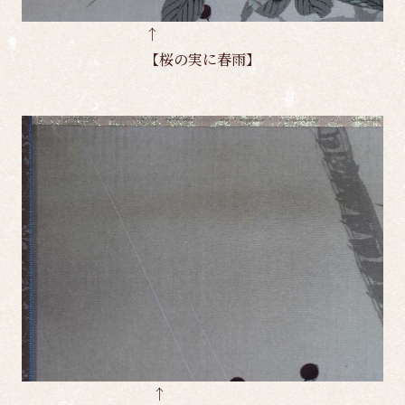
↑
【桜の実に春雨】
↑