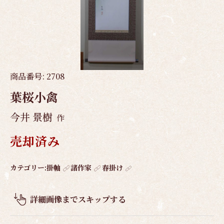
商品番号:
2708
葉桜小禽
今井 景樹
作
売却済み
作
カテゴリー:
掛軸
諸作家
春掛け
品
概
詳細画像までスキップする
要