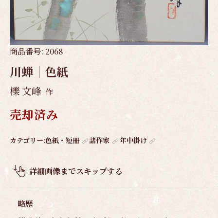
商品番号:
2068
川蝉｜色紙
櫟 文峰
作
売却済み
作
カテゴリー:
色紙・短冊
諸作家
年中掛け
品
概
詳細画像までスキップする
要
略歴