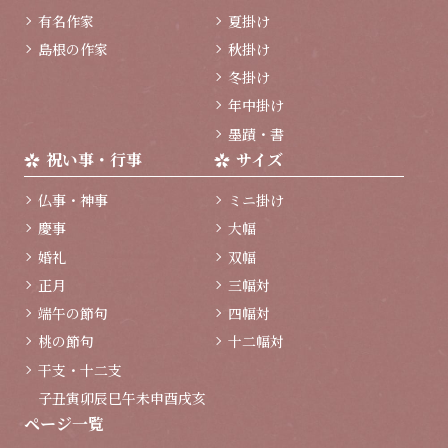
有名作家
夏掛け
島根の作家
秋掛け
冬掛け
年中掛け
墨蹟・書
祝い事・行事
サイズ
仏事・神事
ミニ掛け
慶事
大幅
婚礼
双幅
正月
三幅対
端午の節句
四幅対
桃の節句
十二幅対
干支・十二支
子
丑
寅
卯
辰
巳
午
未
申
酉
戌
亥
ページ一覧