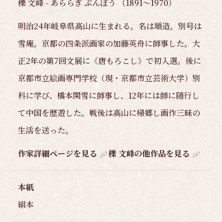
櫟 文峰 - あららぎ ぶんぽう （1891～1970）
明治24年岐阜県高山に生まれる。名は順造。別号は
雪庵。京都の四条派画家の加藤英舟に師事した。大
正2年の第7回文展に《唐もろこし》で初入選。後に
京都市立絵画専門学校（現・京都市立芸術大学）別
科に学び、橋本関雪に師事し、12年には師に随行し
て中国を歴遊した。戦後は高山に帰郷し画作三昧の
生活を送った。
作家詳細ページを見る
櫟 文峰の他作品を見る
本紙
絹本