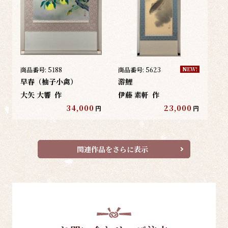
商品番号:
5188
商品番号:
5623
NEW!
早春（柚子小禽）
游鯉
大矢 大響
作
伊藤 素軒
作
34,000
23,000
円
円
関連作品をさらに表示