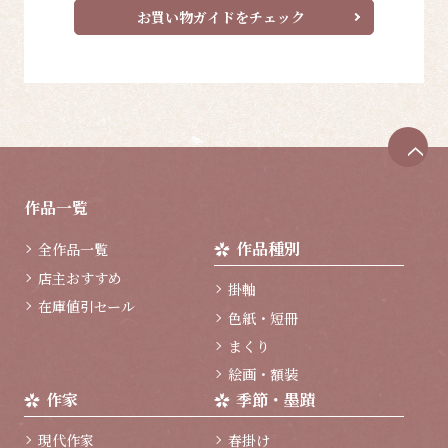
お買い物ガイドをチェック
ペ
ー
ジ
作品一覧
ト
ッ
作品種別
全作品一覧
プ
へ
店主おすすめ
掛軸
在庫値引セール
色紙・短冊
まくり
絵画・額装
作家
季節・墨蹟
現代作家
春掛け