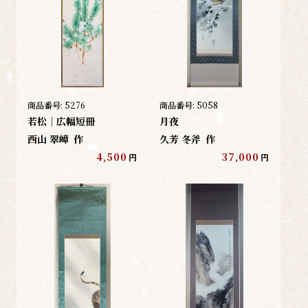
商品番号:
5276
商品番号:
5058
若松｜広幅短冊
月夜
西山 翠嶂
作
久芳 冬斧
作
4,500
37,000
円
円