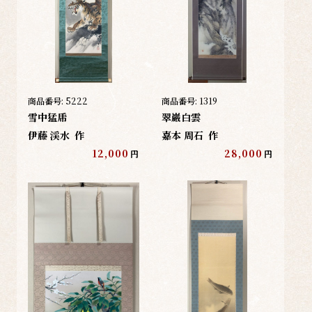
商品番号:
5222
商品番号:
1319
雪中猛乕
翠巌白雲
伊藤 渓水
作
嘉本 周石
作
12,000
28,000
円
円