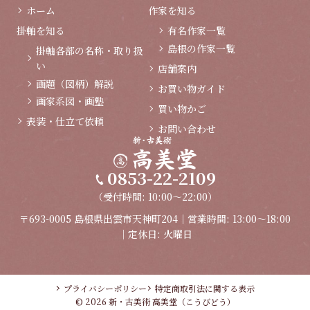
ホーム
作家を知る
掛軸を知る
有名作家一覧
島根の作家一覧
掛軸各部の名称・取り扱
い
店舗案内
画題（図柄）解説
お買い物ガイド
画家系図・画塾
買い物かご
表装・仕立て依頼
お問い合わせ
0853-22-2109
（受付時間: 10:00～22:00）
〒693-0005 島根県出雲市天神町204｜営業時間: 13:00～18:00
｜定休日: 火曜日
プライバシーポリシー
特定商取引法に関する表示
© 2026 新・古美術 高美堂（こうびどう）