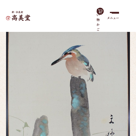
買
い
メニュー
物
ホーム
作品一覧
川蝉｜色紙
か
ご