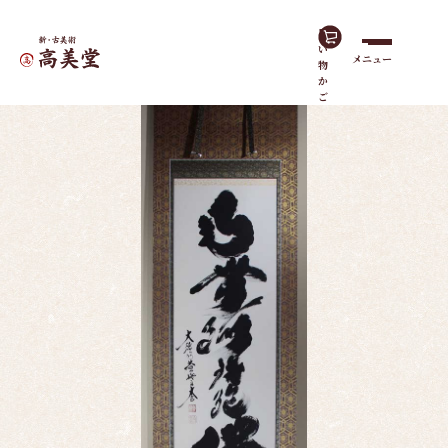
買
い
メニュー
物
ホーム
作品一覧
南無阿弥陀佛（六字名号）
か
ご