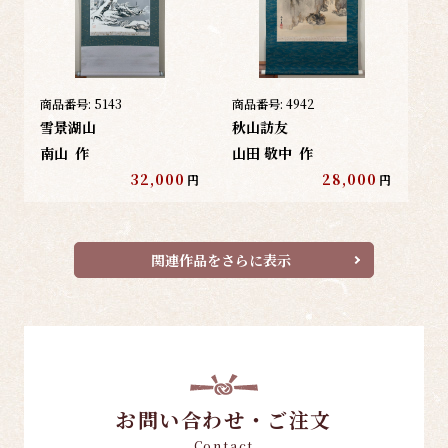
商品番号:
5143
商品番号:
4942
雪景湖山
秋山訪友
南山
作
山田 敬中
作
32,000
28,000
円
円
関連作品をさらに表示
お問い合わせ・ご注文
Contact