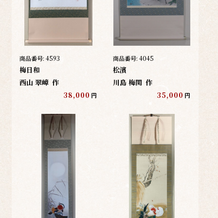
商品番号:
4593
商品番号:
4045
梅日和
松濱
西山 翠嶂
作
川島 梅関
作
38,000
35,000
円
円