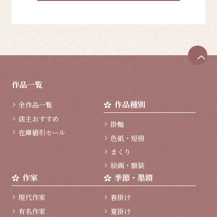
ペ
ー
ジ
作品一覧
ト
ッ
作品種別
全作品一覧
プ
へ
店主おすすめ
掛軸
在庫値引セール
色紙・短冊
まくり
絵画・額装
作家
季節・墨蹟
現代作家
春掛け
有名作家
夏掛け