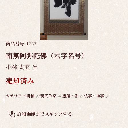
商品番号:
1757
南無阿弥陀佛（六字名号）
小林 太玄
作
売却済み
作
カテゴリー:
掛軸
現代作家
墨蹟・書
仏事・神事
品
概
詳細画像までスキップする
要