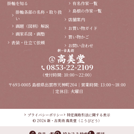
掛軸を知る
有名作家一覧
島根の作家一覧
掛軸各部の名称・取り扱
い
店舗案内
画題（図柄）解説
お買い物ガイド
画家系図・画塾
買い物かご
表装・仕立て依頼
お問い合わせ
0853-22-2109
（受付時間: 10:00～22:00）
〒693-0005 島根県出雲市天神町204｜営業時間: 13:00～18:00
｜定休日: 火曜日
プライバシーポリシー
特定商取引法に関する表示
© 2026 新・古美術 高美堂（こうびどう）