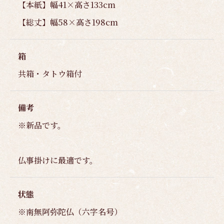
【本紙】幅41×高さ133cm
【総丈】幅58×高さ198cm
箱
共箱・タトウ箱付
備考
※新品です。
仏事掛けに最適です。
状態
※南無阿弥陀仏（六字名号）