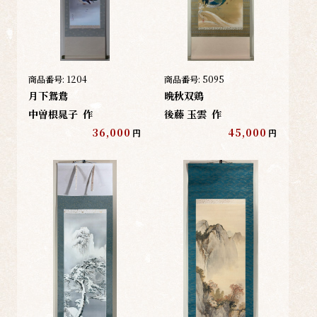
商品番号:
1204
商品番号:
5095
月下鴛鴦
晩秋双鶏
中曽根晁子
作
後藤 玉雲
作
36,000
45,000
円
円