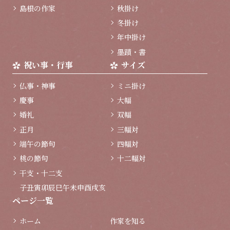
島根の作家
秋掛け
冬掛け
年中掛け
墨蹟・書
祝い事・行事
サイズ
仏事・神事
ミニ掛け
慶事
大幅
婚礼
双幅
正月
三幅対
端午の節句
四幅対
桃の節句
十二幅対
干支・十二支
子
丑
寅
卯
辰
巳
午
未
申
酉
戌
亥
ページ一覧
ホーム
作家を知る