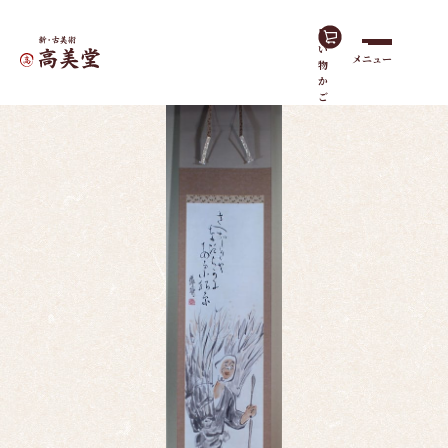
買
い
メニュー
物
ホーム
作品一覧
柴を運ぶ男
か
ご