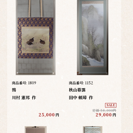
商品番号:
1809
商品番号:
1152
鶉
秋山暮靄
川村 憲邦
作
田中 頼璋
作
SALE
定価 58,000円
25,000
29,000
円
円