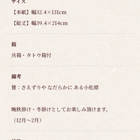
サイズ
【本紙】幅32.4×131cm
【総丈】幅39.4×214cm
箱
共箱・タトウ箱付
備考
賛：さえずりや なだらかに ある小松原
晩秋掛け・冬掛けとしてお楽しみ頂けます。
（12月～2月）