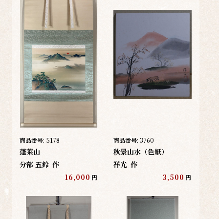
商品番号:
5178
商品番号:
3760
蓬莱山
秋景山水（色紙）
分部 五鈴
作
祥光
作
16,000
3,500
円
円