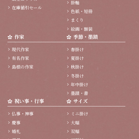
掛軸
在庫値引セール
色紙・短冊
まくり
絵画・額装
作家
季節・墨蹟
現代作家
春掛け
有名作家
夏掛け
島根の作家
秋掛け
冬掛け
年中掛け
墨蹟・書
祝い事・行事
サイズ
仏事・神事
ミニ掛け
慶事
大幅
婚礼
双幅