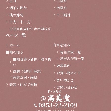
正月
三幅対
端午の節句
四幅対
桃の節句
十二幅対
干支・十二支
子
丑
寅
卯
辰
巳
午
未
申
酉
戌
亥
ページ一覧
ホーム
作家を知る
掛軸を知る
有名作家一覧
島根の作家一覧
掛軸各部の名称・取り扱
い
店舗案内
画題（図柄）解説
お買い物ガイド
画家系図・画塾
買い物かご
表装・仕立て依頼
お問い合わせ
0853-22-2109