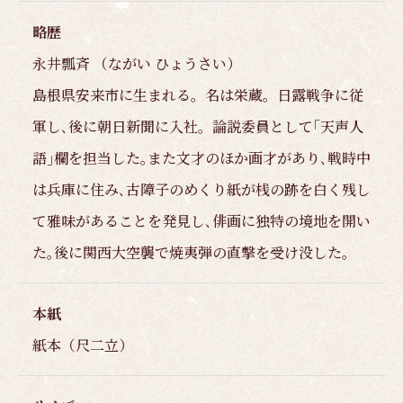
略歴
永井瓢斉 （ながい ひょうさい）
島根県安来市に生まれる。名は栄蔵。日露戦争に従
軍し､後に朝日新聞に入社。論説委員として｢天声人
語｣欄を担当した｡また文才のほか画才があり､戦時中
は兵庫に住み､古障子のめくり紙が桟の跡を白く残し
て雅味があることを発見し､俳画に独特の境地を開い
た｡後に関西大空襲で焼夷弾の直撃を受け没した｡
本紙
紙本（尺二立）