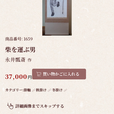
商品番号:
1659
柴を運ぶ男
永井瓢斎
作
買い物かごに入れる
37,000
円
作
カテゴリー:
掛軸
秋掛け
冬掛け
品
概
詳細画像までスキップする
要