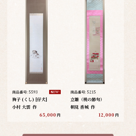
商品番号:
5593
商品番号:
5215
NEW!
狗子 (くし) [仔犬]
立雛（桃の節句）
小村 大雲
作
朝見 香城
作
65,000
12,000
円
円