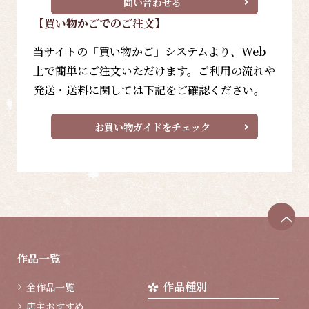
問い合わせる
【買い物かごでのご注文】
当サイトの「買い物かご」システムより、Web
上で簡単にご注文いただけます。ご利用の流れや
発送・送料に関しては下記をご確認ください。
お買い物ガイドをチェック
ペ
ー
ジ
作品一覧
ト
ッ
作品種別
全作品一覧
プ
へ
店主おすすめ