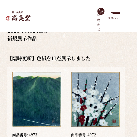
買
い
メニュー
物
ホーム
展示情報
【臨時更新】色紙を11点展示しました
か
2025年9月24日の
ご
新規展示作品
【臨時更新】色紙を11点展示しました
商品番号:
4973
商品番号:
4972