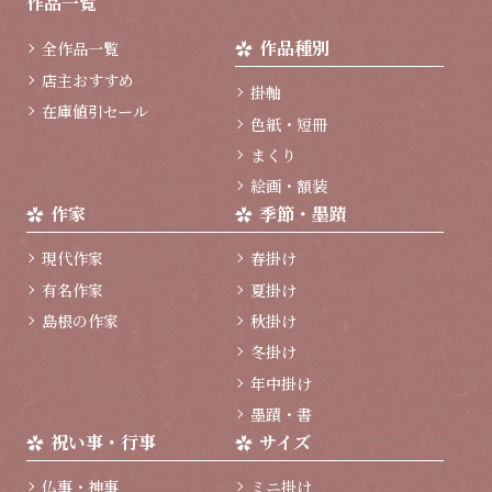
作品一覧
ト
ッ
作品種別
全作品一覧
プ
へ
店主おすすめ
掛軸
在庫値引セール
色紙・短冊
まくり
絵画・額装
作家
季節・墨蹟
現代作家
春掛け
有名作家
夏掛け
島根の作家
秋掛け
冬掛け
年中掛け
墨蹟・書
祝い事・行事
サイズ
仏事・神事
ミニ掛け