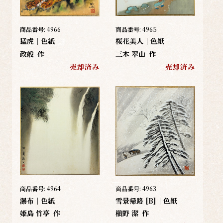
商品番号:
4966
商品番号:
4965
猛虎｜色紙
桜花美人｜色紙
政般
作
三木 翠山
作
売却済み
売却済み
商品番号:
4964
商品番号:
4963
瀑布｜色紙
雪景帰路 [B]｜色紙
姫島 竹亭
作
槇野 潔
作