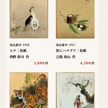
商品番号:
4968
商品番号:
4967
ヒナ｜色紙
笹にハマグリ｜色紙
西野 新川
作
立脇 泰山
作
3,800
4,500
円
円