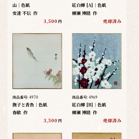
山｜色紙
紅白柳 [A]｜色紙
安達 不伝
作
柳瀬 博隆
作
3,500
売却済み
円
商品番号:
4970
商品番号:
4969
撫子と香魚｜色紙
紅白柳 [B]｜色紙
春畝
作
柳瀬 博隆
作
3,500
売却済み
円