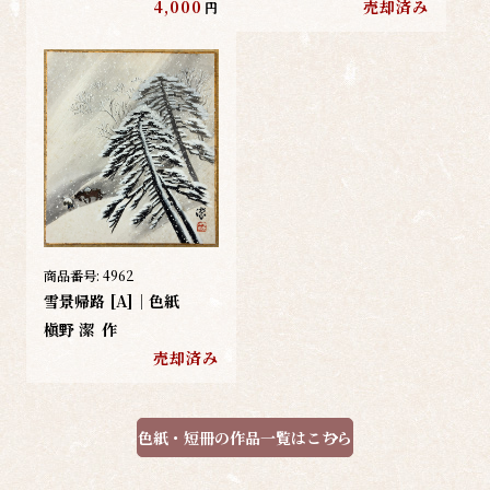
4,000
売却済み
円
商品番号:
4962
雪景帰路 [A]｜色紙
槇野 潔
作
売却済み
色紙・短冊の作品一覧はこちら