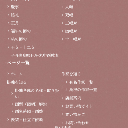
慶事
大幅
婚礼
双幅
正月
三幅対
端午の節句
四幅対
桃の節句
十二幅対
干支・十二支
子
丑
寅
卯
辰
巳
午
未
申
酉
戌
亥
ページ一覧
ホーム
作家を知る
掛軸を知る
有名作家一覧
島根の作家一覧
掛軸各部の名称・取り扱
い
店舗案内
画題（図柄）解説
お買い物ガイド
画家系図・画塾
買い物かご
表装・仕立て依頼
お問い合わせ