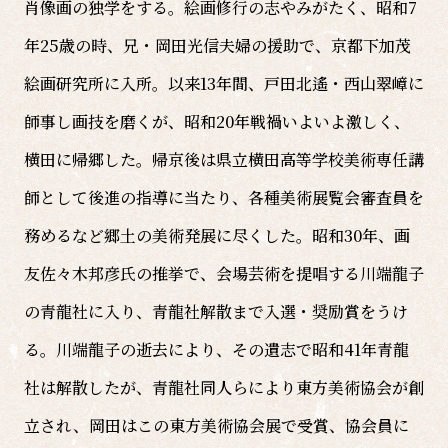
肖像画の独学をする。絵画修行の志やみがたく、昭和7
年25歳の時、兄・岡田光信夫婦の援助で、京都下加茂
絵画研究所に入所。以来13年間、戸田北遙・西山翠嶂に
師事し画技を磨くが、昭和20年戦禍いよいよ激しく、
横田に帰郷した。帰京後は県立横田高等学校美術専任講
師として後進の指導に当たり、各種美術展覧会審査員を
務めるなど郷土の美術発展に尽くした。昭和30年、画
友佐々木邦彦氏の推挙で、会場芸術を提唱する川端龍子
の青龍社に入り、青龍社解散まで入選・奨励賞をうけ
る。川端龍子の逝去により、その遺志で昭和41年青龍
社は解散したが、青龍社同人らにより東方美術協会が創
立され、岡田はこの東方美術協会展で受賞、協会員に