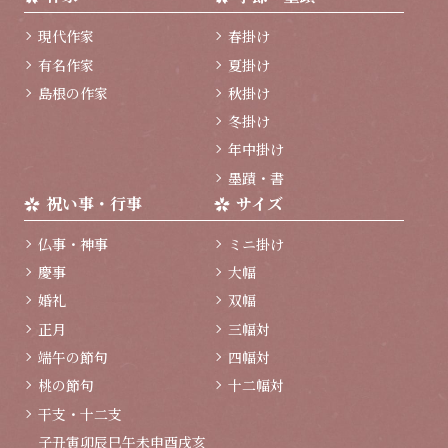
現代作家
春掛け
有名作家
夏掛け
島根の作家
秋掛け
冬掛け
年中掛け
墨蹟・書
祝い事・行事
サイズ
仏事・神事
ミニ掛け
慶事
大幅
婚礼
双幅
正月
三幅対
端午の節句
四幅対
桃の節句
十二幅対
干支・十二支
子
丑
寅
卯
辰
巳
午
未
申
酉
戌
亥