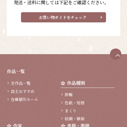
発送・送料に関しては下記をご確認ください。
お買い物ガイドをチェック
ペ
ー
ジ
作品一覧
ト
ッ
作品種別
全作品一覧
プ
へ
店主おすすめ
掛軸
在庫値引セール
色紙・短冊
まくり
絵画・額装
作家
季節・墨蹟