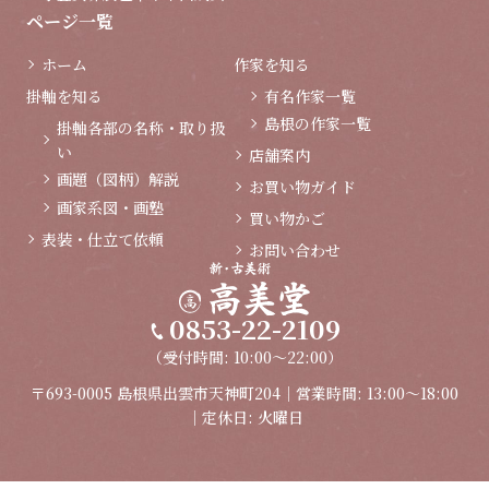
ページ一覧
ホーム
作家を知る
掛軸を知る
有名作家一覧
島根の作家一覧
掛軸各部の名称・取り扱
い
店舗案内
画題（図柄）解説
お買い物ガイド
画家系図・画塾
買い物かご
表装・仕立て依頼
お問い合わせ
0853-22-2109
（受付時間: 10:00～22:00）
〒693-0005 島根県出雲市天神町204｜営業時間: 13:00～18:00
｜定休日: 火曜日