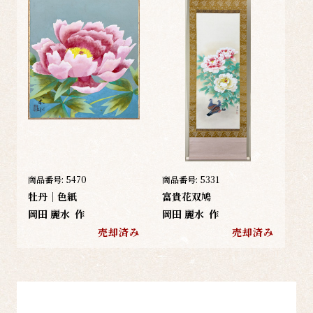
商品番号:
5470
商品番号:
5331
牡丹｜色紙
富貴花双鳩
岡田 麗水
作
岡田 麗水
作
売却済み
売却済み