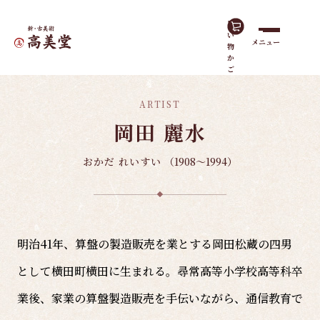
買
い
メニュー
物
ホーム
島根の作家
岡田 麗水
か
ご
ARTIST
岡田 麗水
おかだ れいすい
（1908～1994）
明治41年、算盤の製造販売を業とする岡田松蔵の四男
として横田町横田に生まれる。尋常高等小学校高等科卒
業後、家業の算盤製造販売を手伝いながら、通信教育で