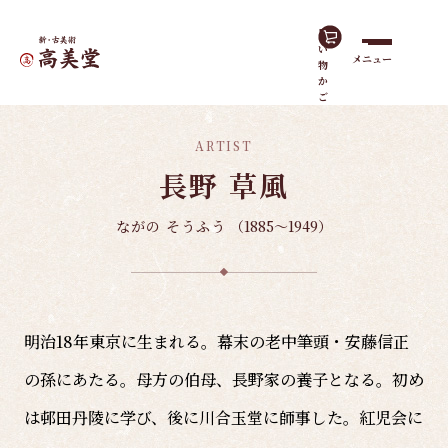
買
い
メニュー
物
ホーム
諸作家
長野 草風
か
ご
ARTIST
長野 草風
ながの そうふう
（1885～1949）
明治18年東京に生まれる。幕末の老中筆頭・安藤信正
の孫にあたる。母方の伯母、長野家の養子となる。初め
は邨田丹陵に学び、後に川合玉堂に師事した。紅児会に