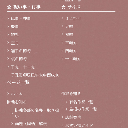
祝い事・行事
サイズ
仏事・神事
ミニ掛け
慶事
大幅
婚礼
双幅
正月
三幅対
端午の節句
四幅対
桃の節句
十二幅対
干支・十二支
子
丑
寅
卯
辰
巳
午
未
申
酉
戌
亥
ページ一覧
ホーム
作家を知る
掛軸を知る
有名作家一覧
島根の作家一覧
掛軸各部の名称・取り扱
い
店舗案内
画題（図柄）解説
お買い物ガイド