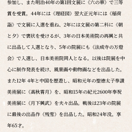
参加し、また明治40年の第1回文展に《六の華》で三等
賞を受賞。44年には《理経図》翌大正元年には《稲荷
詣》で文展に入選を重ね、2年には文展の第二科に《朝
と夕》で褒状を受けるが、3年の日本美術院の再興と共
に出品して入選となり、5年の院展にも《法成寺の万燈
会》で入選し、日本美術院同人となる。以後は院展を中
心に制作発表を続け、風景画や動物画などを出品した。
また12年 4年と中国を歴遊し、昭和元年の聖徳太子奉讃
美術展に《高秋霄月》を、昭和15年の紀元2600年奉祝
美術展に《月下興武》を夫々出品。戦後は23年の院展
に最後の出品作《残雪》を出品した。昭和24年没。享
年65才。