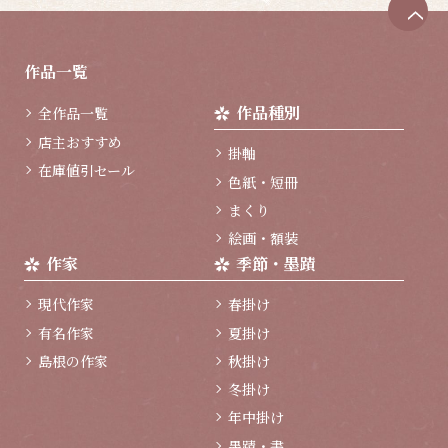
ペ
ー
ジ
作品一覧
ト
ッ
作品種別
全作品一覧
プ
へ
店主おすすめ
掛軸
在庫値引セール
色紙・短冊
まくり
絵画・額装
作家
季節・墨蹟
現代作家
春掛け
有名作家
夏掛け
島根の作家
秋掛け
冬掛け
年中掛け
墨蹟・書