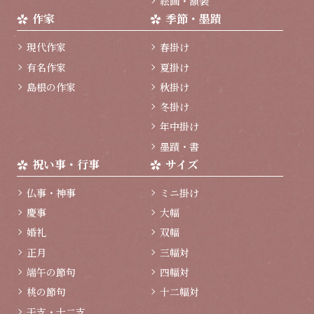
絵画・額装
作家
季節・墨蹟
現代作家
春掛け
有名作家
夏掛け
島根の作家
秋掛け
冬掛け
年中掛け
墨蹟・書
祝い事・行事
サイズ
仏事・神事
ミニ掛け
慶事
大幅
婚礼
双幅
正月
三幅対
端午の節句
四幅対
桃の節句
十二幅対
干支・十二支