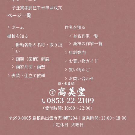
子
丑
寅
卯
辰
巳
午
未
申
酉
戌
亥
ページ一覧
ホーム
作家を知る
掛軸を知る
有名作家一覧
島根の作家一覧
掛軸各部の名称・取り扱
い
店舗案内
画題（図柄）解説
お買い物ガイド
画家系図・画塾
買い物かご
表装・仕立て依頼
お問い合わせ
0853-22-2109
（受付時間: 10:00～22:00）
〒693-0005 島根県出雲市天神町204｜営業時間: 13:00～18:00
｜定休日: 火曜日