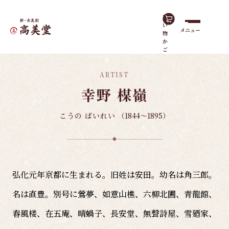
買
い
メニュー
物
ホーム
有名作家
幸野 楳嶺
か
ご
ARTIST
幸野 楳嶺
こうの ばいれい
（1844～1895）
弘化元年京都に生まれる。旧姓は安田。幼名は角三郎。
名は直豊。別号に鶯夢、如意山樵、六柳北圃、青龍館、
春風楼、在五庵、晴蝸子、長安堂、無聲詩屋、雪廼家、