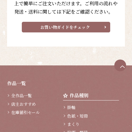
上で簡単にご注文いただけます。ご利用の流れや
発送・送料に関しては下記をご確認ください。
お買い物ガイドをチェック
ペ
ー
ジ
作品一覧
ト
ッ
作品種別
全作品一覧
プ
へ
店主おすすめ
掛軸
在庫値引セール
色紙・短冊
まくり