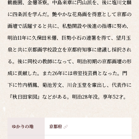
鶴鹿園、金僊茶寮。中島来章に円山派を、後に塩川文麟
に四条派を学んだ。艶やかな花鳥画を得意として京都の
画壇で活躍すると共に、私塾開設や後進の指導に努め、
明治11年に久保田米僊、巨勢小石の連署を得て、望月玉
泉と共に京都画学校設立を京都府知事に建議し採択され
る。後に同校の教師になって、明治初期の京都画壇の形
成に貢献した。また26年には帝室技芸員となった。門
下に竹内栖鳳、菊池芳文、川合玉堂を輩出し、代表作に
『秋日田家図』などがある。明治28年没。享年52才。
ゆかりの地
京都府