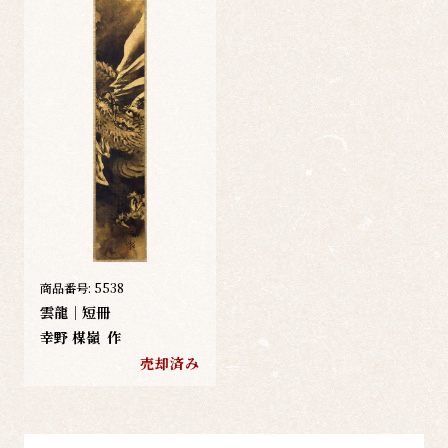
商品番号:
5538
雲龍｜短冊
幸野 楳嶺
作
売却済み