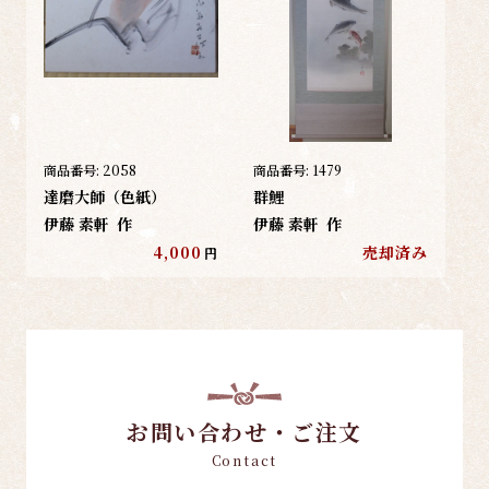
商品番号:
2058
商品番号:
1479
達磨大師（色紙）
群鯉
伊藤 素軒
作
伊藤 素軒
作
4,000
売却済み
円
お問い合わせ・ご注文
Contact