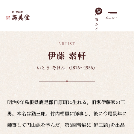
買
い
メニュー
物
ホーム
島根の作家
伊藤 素軒
か
ご
ARTIST
伊藤 素軒
いとう そけん
（1876～1956）
明治9年島根県鹿足郡日原町に生れる。旧家伊藤家の三
男。本名は猶三郎。竹内栖鳳に師事し、後に今尾景年に
師事して円山派を学んだ。第6回帝展に｢鯉二題｣を出品