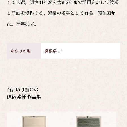
して入選。明治41年から大正2年まで洋画を志して渡米
し洋画を修得する。鯉絵の名手として有名。昭和31年
没。享年81才。
ゆかりの地
島根県
当店取り扱いの
伊藤 素軒 作品集