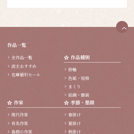
ペ
ー
ジ
作品一覧
ト
ッ
作品種別
全作品一覧
プ
へ
店主おすすめ
掛軸
在庫値引セール
色紙・短冊
まくり
絵画・額装
作家
季節・墨蹟
現代作家
春掛け
有名作家
夏掛け
島根の作家
秋掛け