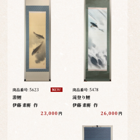
商品番号:
5623
商品番号:
5478
NEW!
游鯉
滝登り鯉
伊藤 素軒
作
伊藤 素軒
作
23,000
26,000
円
円