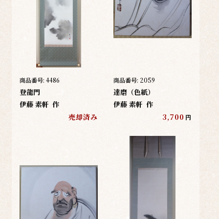
商品番号:
4486
商品番号:
2059
登龍門
達磨（色紙）
伊藤 素軒
作
伊藤 素軒
作
売却済み
3,700
円