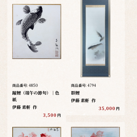
商品番号:
4850
商品番号:
4794
躍鯉（端午の節句）｜色
群鯉
紙
伊藤 素軒
作
伊藤 素軒
作
35,000
円
3,500
円