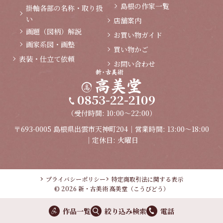
島根の作家一覧
掛軸各部の名称・取り扱
い
店舗案内
画題（図柄）解説
お買い物ガイド
画家系図・画塾
買い物かご
表装・仕立て依頼
お問い合わせ
0853-22-2109
（受付時間: 10:00～22:00）
〒693-0005 島根県出雲市天神町204｜営業時間: 13:00～18:00
｜定休日: 火曜日
プライバシーポリシー
特定商取引法に関する表示
© 2026 新・古美術 高美堂（こうびどう）
作品一覧
絞り込み検索
電話