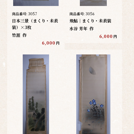
商品番号:
3057
商品番号:
3056
日本三景（まくり・未表
飛鮎｜まくり・未表装
装）×3枚
水谷 芳年
作
竹涯
作
6,000
円
6,000
円