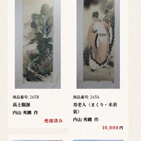
商品番号:
2658
商品番号:
2656
高士観瀑
寿老人（まくり・未表
装）
内山 秀圃
作
内山 秀圃
作
売却済み
10,000
円