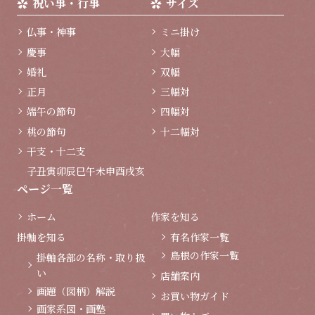
祝い事・行事
サイズ
仏事・神事
ミニ掛け
慶事
大幅
婚礼
双幅
正月
三幅対
端午の節句
四幅対
桃の節句
十二幅対
干支・十二支
子
丑
寅
卯
辰
巳
午
未
申
酉
戌
亥
ページ一覧
ホーム
作家を知る
掛軸を知る
有名作家一覧
島根の作家一覧
掛軸各部の名称・取り扱
い
店舗案内
画題（図柄）解説
お買い物ガイド
画家系図・画塾