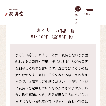
買
い
メニュー
物
ホーム
作品一覧
まくり
か
ご
「まくり」
の作品一覧
51～100件（全158件中）
まくり（捲り、めくり）とは、表装しないまま置
かれてある書画や屏風、襖（ふすま）などの書画
を剥がしたものを言います。当店ではまくりの販
売だけでなく、表装・仕立てなども承っておりま
すので、お気軽にご相談ください。※作品ページ
に表装代を記載しているものがございますが、昨
今の物価高騰につき、表記が異なるものもござい
ます（ただいま改定作業中です）。詳しい料金に