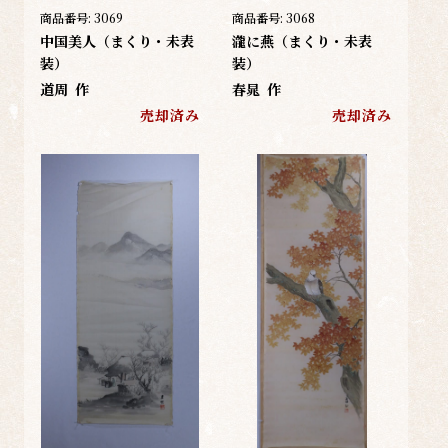
商品番号:
3069
商品番号:
3068
中国美人（まくり・未表
瀧に燕（まくり・未表
装）
装）
道周
作
春晁
作
売却済み
売却済み