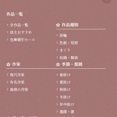
ペ
ー
ジ
作品一覧
ト
ッ
作品種別
全作品一覧
プ
へ
店主おすすめ
掛軸
在庫値引セール
色紙・短冊
まくり
絵画・額装
作家
季節・墨蹟
現代作家
春掛け
有名作家
夏掛け
島根の作家
秋掛け
冬掛け
年中掛け
墨蹟・書