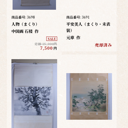
商品番号:
3698
商品番号:
3691
人物（まくり）
平安美人（まくり・未表
装）
中国画 石楼
作
元章
作
SALE
定価 15,000円
売却済み
7,500
円