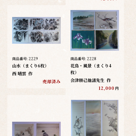
商品番号:
2229
商品番号:
2228
山水（まくり6枚）
花鳥・風景（まくり4
枚）
西 晴雲
作
会津勝己他諸先生
作
売却済み
12,000
円