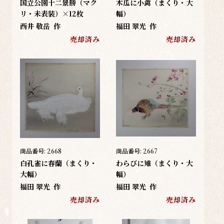
国立公園十二景勝（マク
木瓜に小禽（まくり・大
リ・未表装）×12枚
幅）
西井 敬岳
作
福田 翠光
作
売却済み
売却済み
商品番号:
2668
商品番号:
2667
白孔雀に春蘭（まくり・
わらびに雉（まくり・大
大幅）
幅）
福田 翠光
作
福田 翠光
作
売却済み
売却済み