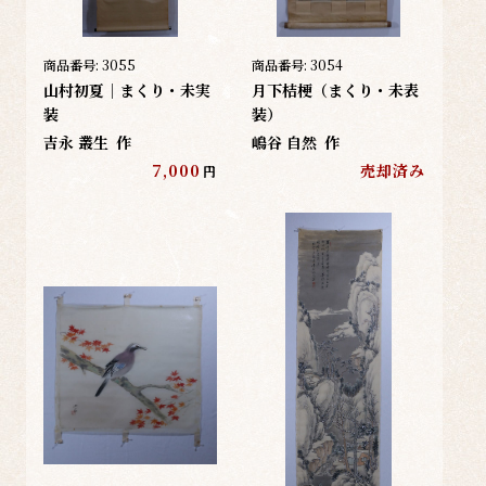
商品番号:
3055
商品番号:
3054
山村初夏｜まくり・未実
月下桔梗（まくり・未表
装
装）
吉永 叢生
作
嶋谷 自然
作
7,000
売却済み
円