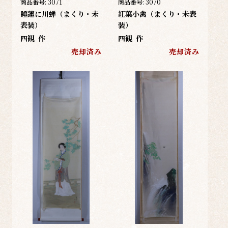
商品番号:
3071
商品番号:
3070
睡蓮に川蝉（まくり・未
紅葉小禽（まくり・未表
表装）
装）
四観
作
四観
作
売却済み
売却済み