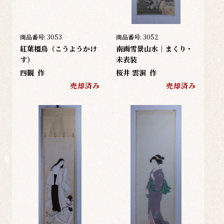
商品番号:
3053
商品番号:
3052
紅葉橿鳥（こうようかけ
南画雪景山水｜まくり・
す）
未表装
四観
作
桜井 雲洞
作
売却済み
売却済み