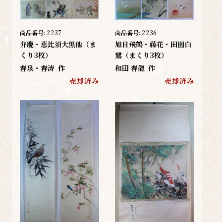
商品番号:
2237
商品番号:
2236
弁慶・恵比須大黒他（ま
旭日飛鶴・藤花・田園白
くり3枚）
鷺（まくり3枚）
春泉・春涛
作
和田 春龍
作
売却済み
売却済み