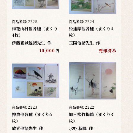
商品番号:
2225
商品番号:
2224
梅花山村他各種（まくり
姫達摩他各種（まくり4
4枚）
枚）
伊藤寛城他諸先生
作
玉陽他諸先生
作
10,000
売却済み
円
商品番号:
2223
商品番号:
2222
神農他各種（まくり6
旭日松竹梅鶴（まくり3
枚）
枚）
放青他諸先生
作
水野 秋峰
作