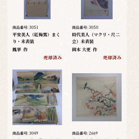
商品番号:
3051
商品番号:
3050
平安美人（紅梅鴬）まく
時代美人（マクリ・尺二
り・未表装
立）未表装
鳳挙
作
岡本 大更
作
売却済み
売却済み
商品番号:
3049
商品番号:
2669