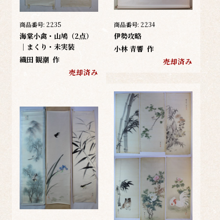
商品番号:
2235
商品番号:
2234
海棠小禽・山鳩（2点）
伊勢攻略
｜まくり・未実装
小林 青響
作
織田 観潮
作
売却済み
売却済み