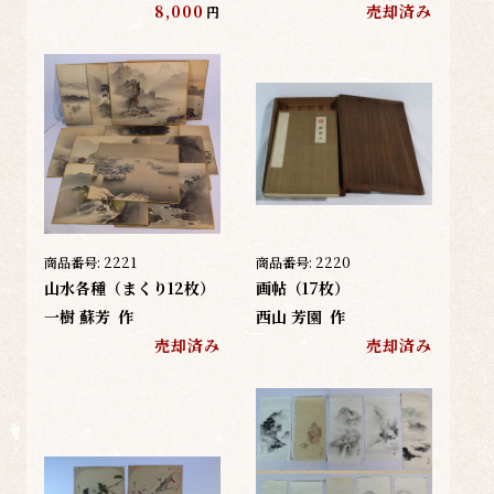
8,000
売却済み
円
商品番号:
2221
商品番号:
2220
山水各種（まくり12枚）
画帖（17枚）
一樹 蘇芳
作
西山 芳園
作
売却済み
売却済み