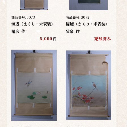
商品番号:
3073
商品番号:
3072
海辺（まくり・未表装）
躍鯉（まくり・未表装）
晴彦
作
紫泉
作
5,000
売却済み
円