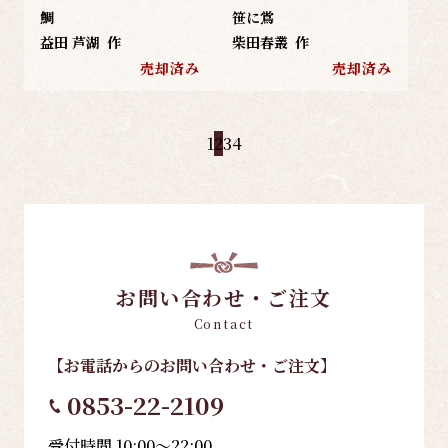
鯛
笹に鴬
益田 芦湖
作
柴田春叢
作
売却済み
売却済み
1
2
3
4
お問い合わせ・ご注文
Contact
【お電話
からのお問い合わせ・ご注文
】
0853-22-2109
受付時間 10:00～22:00