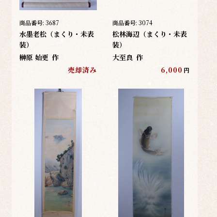
商品番号:
3687
商品番号:
3074
水墨老松（まくり・未表
松林海辺（まくり・未表
装）
装）
榊原 始更
作
大至良
作
売却済み
6,000
円