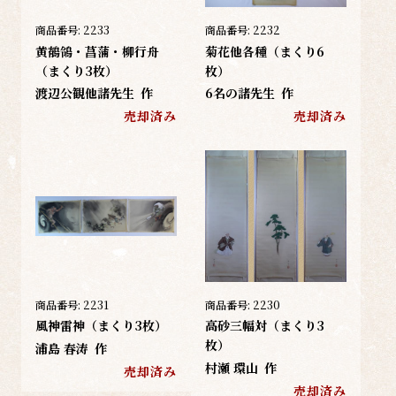
商品番号:
2233
商品番号:
2232
黄鶺鴒・菖蒲・柳行舟
菊花他各種（まくり6
（まくり3枚）
枚）
渡辺公観他諸先生
作
6名の諸先生
作
売却済み
売却済み
商品番号:
2231
商品番号:
2230
風神雷神（まくり3枚）
高砂三幅対（まくり3
枚）
浦島 春涛
作
村瀬 環山
作
売却済み
売却済み