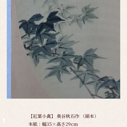
【紅葉小禽】 奥谷秋石作 （絹本）
本紙：幅35×高さ29cm