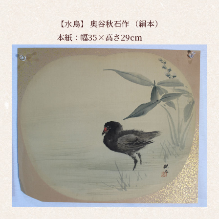
【水鳥】 奥谷秋石作 （絹本）
本紙：幅35×高さ29cm