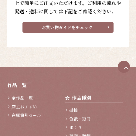
上で簡単にご注文いただけます。ご利用の流れや
発送・送料に関しては下記をご確認ください。
お買い物ガイドをチェック
ペ
ー
ジ
作品一覧
ト
ッ
作品種別
全作品一覧
プ
へ
店主おすすめ
掛軸
在庫値引セール
色紙・短冊
まくり
絵画・額装