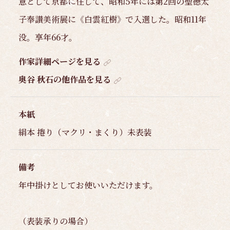
意として京都に住して、昭和5年には第2回の聖徳太
子奉讃美術展に《白雲紅樹》で入選した。昭和11年
没。享年66才。
作家詳細ページを見る
奥谷 秋石の他作品を見る
本紙
絹本 捲り（マクリ・まくり）未表装
備考
年中掛けとしてお使いいただけます。
（表装承りの場合）