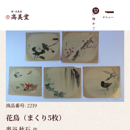
買
い
メニュー
物
ホーム
作品一覧
花鳥（まくり5枚）
か
ご
商品番号:
2219
花鳥（まくり5枚）
奥谷 秋石
作