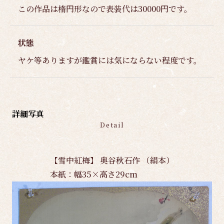
この作品は楕円形なので表装代は30000円です。
状態
ヤケ等ありますが鑑賞には気にならない程度です。
詳細写真
Detail
【雪中紅梅】 奥谷秋石作 （絹本）
本紙：幅35×高さ29cm