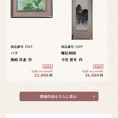
商品番号:
4569
商品番号:
1449
バラ
曙松林図
楳崎 洙雀
作
今尾 景年
作
SALE
SALE
定価 30,000円
定価 45,000円
22,000
36,000
円
円
関連作品をさらに表示