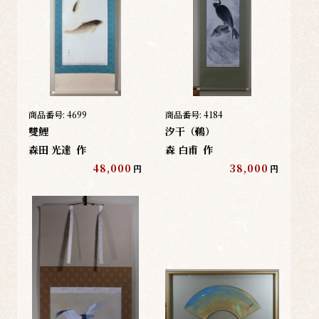
商品番号:
4699
商品番号:
4184
雙鯉
汐干（鵜）
森田 光達
作
森 白甫
作
48,000
38,000
円
円