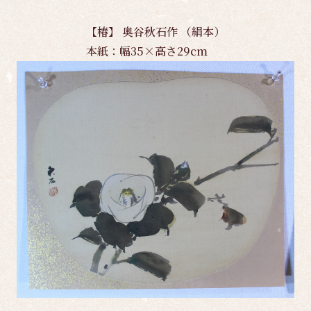
【椿】 奥谷秋石作 （絹本）
本紙：幅35×高さ29cm