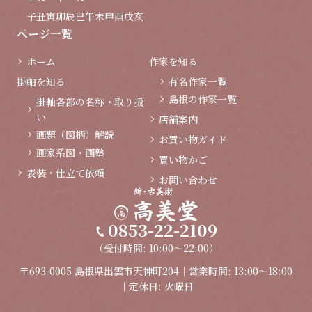
子
丑
寅
卯
辰
巳
午
未
申
酉
戌
亥
ページ一覧
ホーム
作家を知る
掛軸を知る
有名作家一覧
島根の作家一覧
掛軸各部の名称・取り扱
い
店舗案内
画題（図柄）解説
お買い物ガイド
画家系図・画塾
買い物かご
表装・仕立て依頼
お問い合わせ
0853-22-2109
（受付時間: 10:00～22:00）
〒693-0005 島根県出雲市天神町204｜営業時間: 13:00～18:00
｜定休日: 火曜日