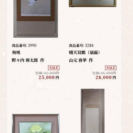
商品番号:
3990
商品番号:
3284
飛鳩
晴天双鶴（扇面）
野々内 保太郎
作
山元 春挙
作
SALE
SALE
定価 32,000円
定価 45,000円
25,000
28,000
円
円