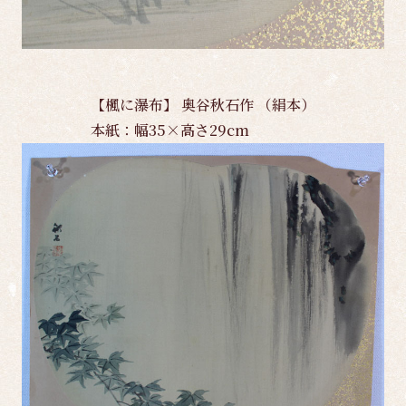
【楓に瀑布】 奥谷秋石作 （絹本）
本紙：幅35×高さ29cm