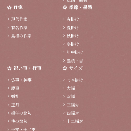
作家
季節・墨蹟
現代作家
春掛け
有名作家
夏掛け
島根の作家
秋掛け
冬掛け
年中掛け
墨蹟・書
祝い事・行事
サイズ
仏事・神事
ミニ掛け
慶事
大幅
婚礼
双幅
正月
三幅対
端午の節句
四幅対
桃の節句
十二幅対
干支・十二支