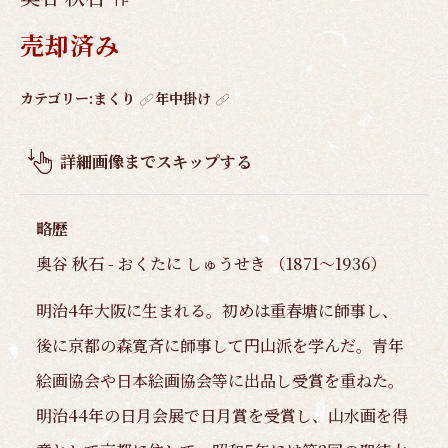
売却済み
作
カテゴリー:
まくり
年中掛け
品
概
詳細画像までスキップする
要
略歴
奥谷 秋石 - おくたに しゅうせき （1871～1936）
明治4年大阪に生まれる。初めは重春塘に師事し、
後に京都の森寛斉に師事して円山派を学んだ。青年
絵画協会や日本絵画協会等に出品し受賞を重ねた。
明治44年の日月会展で日月賞を受賞し、山水画を得