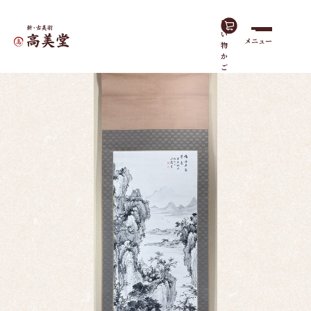
買
い
メニュー
物
ホーム
作品一覧
山水｜広幅立
か
ご