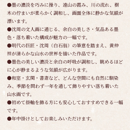
●墨の濃淡を巧みに操り、遠山の霞み、川の流れ、樹
木の佇まいが柔らかく調和し、画面全体に静かな気韻が
漂います。
●沈周の文人画に通じる、余白の美しさ・気品ある墨
色・落ち着いた構成が魅力の一幅です。
●明代の巨匠・沈周（白石翁）の筆意を踏まえ、黄仲
祥が清らかな山水の世界を描いた作品です。
●墨色の美しい濃淡と余白の呼吸が調和し、眺めるほど
に心が静まるような気韻が広がります。
●和室・玄関・書斎など、どんな空間にも自然に馴染
み、季節を問わず一年を通して飾りやすい落ち着いた
山水画です。
●初めて掛軸を飾る方にも安心しておすすめできる一幅
です。
●年中掛けとしてお楽しみいただけます。