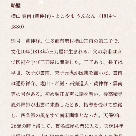
略歴
横山 雲南 (黄仲祥) - よこやま うんなん （1814～
1880）
別号：黄仲祥。仁多郡布勢村横山宗甫の第二子で、
文化10年(1813年)三刀屋に生まれる。父の宗甫は京
で医術を学び三刀屋に開業した。三子あり、長子は
早世、次子が雲南、末子元湛が医業を継いだ。雲南
は通称祥介、竈山・奇巌・石痴道人・黄仲祥・雲南
等の号がある。初め堀江友声に絵を習い、後高積寺
風外禅師が出雲に来遊したとき、指導を受けて感銘
し、四条派の風をすて南宋画家となった。天保9年
26歳の時上洛して、貫名海屋の門に入る。天保14年