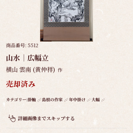
商品番号:
5512
山水｜広幅立
横山 雲南 (黄仲祥)
作
売却済み
作
カテゴリー:
掛軸
島根の作家
年中掛け
大幅
品
概
詳細画像までスキップする
要