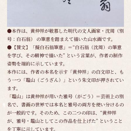
●本作は、黄仲祥が敬慕した明代の文人画家・沈周（別
号：白石翁） の筆意を踏まえて描いた山水画です。
●【賛文】「擬白石翁筆意」＝“白石翁（沈周）の筆意
を学び、その精神で描いた” という言葉が、作者の制作
姿勢を端的に示しています。
本作には、作者の本名を示す「黄仲祥」の白文印と、も
う一つ「鼇山（ごうざん）」という朱文印が押されてい
ます。
「鼇山」は黄仲祥が用いた雅号（がごう）＝芸術上の別
名で、書画の世界では本名と雅号の両方を使い分けるの
が一般的です。そのため、この二つの印は、“黄仲祥
が、雅号・鼇山としてこの作品を仕上げた” ということ
を丁寧に示しています。