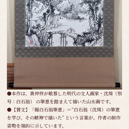
●本作は、黄仲祥が敬慕した明代の文人画家・沈周（別
号：白石翁） の筆意を踏まえて描いた山水画です。
●【賛文】「擬白石翁筆意」＝“白石翁（沈周）の筆意
を学び、その精神で描いた” という言葉が、作者の制作
姿勢を端的に示しています。