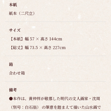
本紙
紙本（二尺立）
サイズ
【本紙】幅 57 × 高さ 144cm
【総丈】幅 73.5 × 高さ 227cm
箱
合わせ箱
備考
●本作は、黄仲祥が敬慕した明代の文人画家・沈周
（別号：白石翁） の筆意を踏まえて描いた山水画で