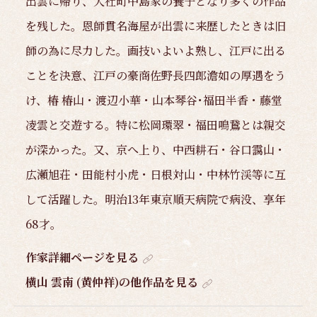
出雲に帰り、大社町中島家の養子となり多くの作品
を残した。恩師貫名海屋が出雲に来歴したときは旧
師の為に尽力した。画技いよいよ熟し、江戸に出る
ことを決意、江戸の豪商佐野長四郎澹如の厚遇をう
け、椿 椿山・渡辺小華・山本琴谷･福田半香・藤堂
凌雲と交遊する。特に松岡環翠・福田鳴鵞とは親交
が深かった。又、京へ上り、中西耕石・谷口靄山・
広瀬旭荘・田能村小虎・日根対山・中林竹渓等に互
して活躍した。明治13年東京順天病院で病没、享年
68才。
作家詳細ページを見る
横山 雲南 (黄仲祥)の他作品を見る