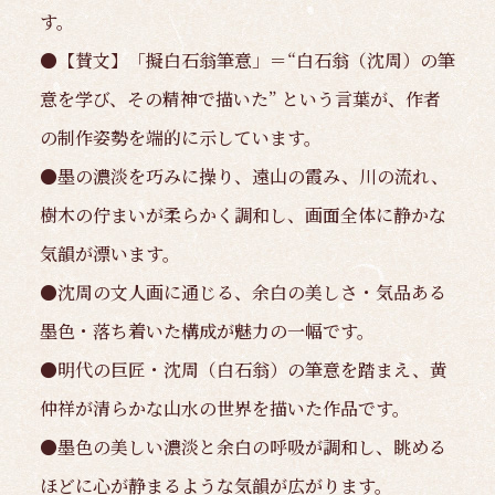
す。
●【賛文】「擬白石翁筆意」＝“白石翁（沈周）の筆
意を学び、その精神で描いた” という言葉が、作者
の制作姿勢を端的に示しています。
●墨の濃淡を巧みに操り、遠山の霞み、川の流れ、
樹木の佇まいが柔らかく調和し、画面全体に静かな
気韻が漂います。
●沈周の文人画に通じる、余白の美しさ・気品ある
墨色・落ち着いた構成が魅力の一幅です。
●明代の巨匠・沈周（白石翁）の筆意を踏まえ、黄
仲祥が清らかな山水の世界を描いた作品です。
●墨色の美しい濃淡と余白の呼吸が調和し、眺める
ほどに心が静まるような気韻が広がります。