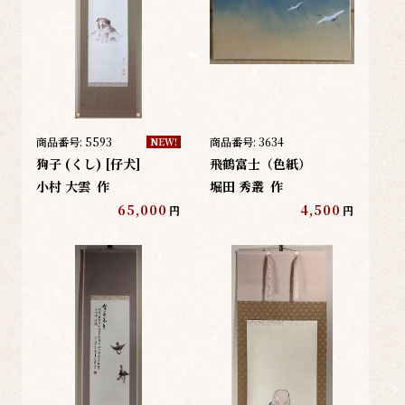
商品番号:
5593
商品番号:
3634
NEW!
狗子 (くし) [仔犬]
飛鶴富士（色紙）
小村 大雲
作
堀田 秀叢
作
65,000
4,500
円
円