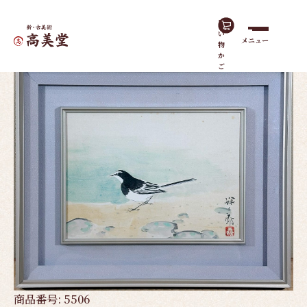
買
い
メニュー
物
ホーム
作品一覧
背黒鶺鴒｜額（4号）
か
ご
商品番号:
5506