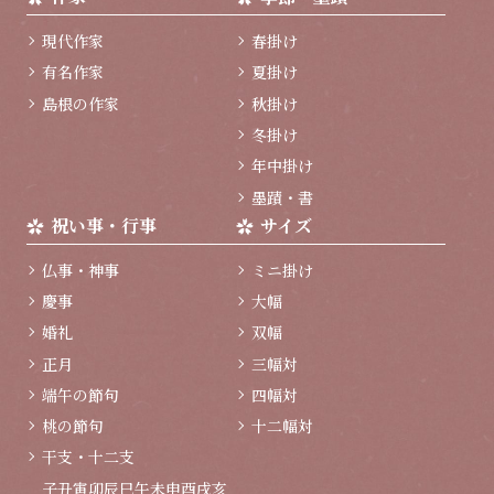
現代作家
春掛け
有名作家
夏掛け
島根の作家
秋掛け
冬掛け
年中掛け
墨蹟・書
祝い事・行事
サイズ
仏事・神事
ミニ掛け
慶事
大幅
婚礼
双幅
正月
三幅対
端午の節句
四幅対
桃の節句
十二幅対
干支・十二支
子
丑
寅
卯
辰
巳
午
未
申
酉
戌
亥