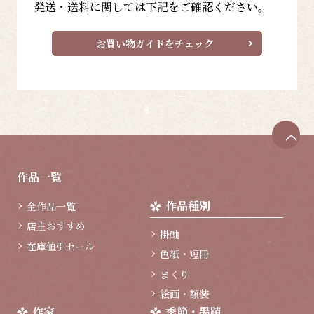
発送・送料に関しては下記をご確認ください。
お買い物ガイドをチェック
ペ
ー
ジ
作品一覧
ト
ッ
作品種別
全作品一覧
プ
へ
店主おすすめ
掛軸
在庫値引セール
色紙・短冊
まくり
絵画・額装
作家
季節・墨蹟