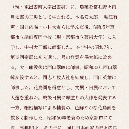
（現・東出雲町大字出雲郷）に、農業を営む野々内
豊太郎の二男として生まれる。本名安太郎。 堀江有
声・国井応陽・小村大雲らに学んだ後、昭和5年京
都市立絵画専門学校（現・京都市立芸術大学）に入
学し、中村大三郎に師事した。 在学中の昭和7年、
第13回帝展に初入選し、号の祥雲を保太郎に改め
る。大三郎没後は西山翠嶂に師事、昭和33年西山翠
嶂が没すると、同志と牧人社を結成し、西山英雄に
師事した。花鳥画を得意とし、文展・日展において
入選を重ねた。戦後日展に厚塗りの大作を発表する
一方、細密描写による軸装の、色鮮やかな花鳥画を
数多く制作した。昭和60年老衰のため京都市にて
没。享年83才。その子に、同じ日本画家の野々内良