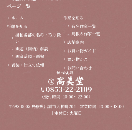
ページ一覧
ホーム
作家を知る
掛軸を知る
有名作家一覧
島根の作家一覧
掛軸各部の名称・取り扱
い
店舗案内
画題（図柄）解説
お買い物ガイド
画家系図・画塾
買い物かご
表装・仕立て依頼
お問い合わせ
0853-22-2109
（受付時間: 10:00～22:00）
〒693-0005 島根県出雲市天神町204｜営業時間: 13:00～18:00
｜定休日: 火曜日