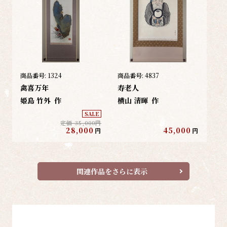
商品番号:
1324
商品番号:
4837
禽喜万年
寿老人
姫島 竹外
作
横山 清暉
作
SALE
定価 35,000円
28,000
45,000
円
円
関連作品をさらに表示