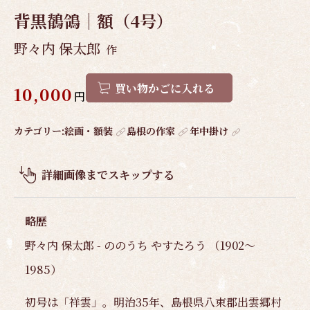
背黒鶺鴒｜額（4号）
野々内 保太郎
作
買い物かごに入れる
10,000
円
作
カテゴリー:
絵画・額装
島根の作家
年中掛け
品
概
詳細画像までスキップする
要
略歴
野々内 保太郎 - ののうち やすたろう （1902～
1985）
初号は「祥雲」。明治35年、島根県八束郡出雲郷村