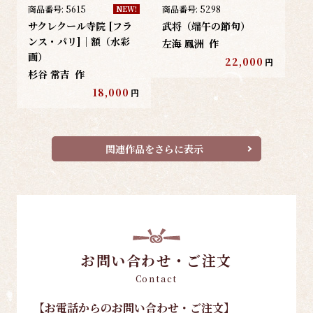
商品番号:
5615
商品番号:
5298
NEW!
サクレクール寺院 [フラ
武将（端午の節句）
ンス・パリ]｜額（水彩
左海 鳳洲
作
画）
22,000
円
杉谷 常吉
作
18,000
円
関連作品をさらに表示
お問い合わせ・ご注文
Contact
【お電話
からのお問い合わせ・ご注文
】