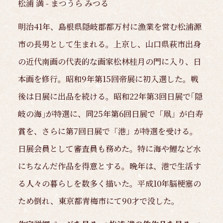
松浦 満 - まつうら みつる
明治41年、島根県隠岐郡都万村に漁業を営む松浦源
市の長男として生まれる。上京し、山口県萩市出身
の近代南画の代表的な画家松林桂月の門に入り、日
本画を修行。昭和9年第15回帝展に初入選した。戦
後は日展に出品を続ける。昭和22年第3回日展で｢隠
岐の海｣が特選に、同25年第6回日展で「凧」が白寿
賞を、さらに第7回日展で「港」が特選を受ける。
日展会員として審査員も務めた。特に海や鯉など水
にちなんだ作品を得意とする。晩年は、港で生活す
る人々の暮らしを数多く描いた。平成10年脳梗塞の
ため倒れ、東京都青梅市にて90才で没した。