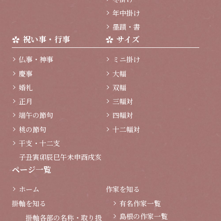
年中掛け
墨蹟・書
祝い事・行事
サイズ
仏事・神事
ミニ掛け
慶事
大幅
婚礼
双幅
正月
三幅対
端午の節句
四幅対
桃の節句
十二幅対
干支・十二支
子
丑
寅
卯
辰
巳
午
未
申
酉
戌
亥
ページ一覧
ホーム
作家を知る
掛軸を知る
有名作家一覧
島根の作家一覧
掛軸各部の名称・取り扱