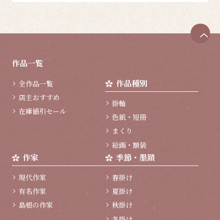
ペ
ー
ジ
作品一覧
ト
ッ
作品種別
全作品一覧
プ
へ
店主おすすめ
掛軸
在庫値引セール
色紙・短冊
まくり
絵画・額装
作家
季節・墨蹟
現代作家
春掛け
有名作家
夏掛け
島根の作家
秋掛け
冬掛け