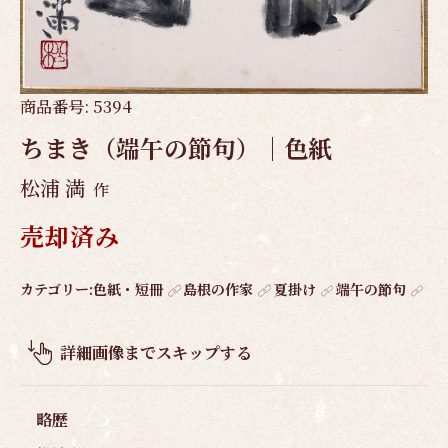
商品番号:
5394
ちまき（端午の節句）｜色紙
松浦 満
作
売却済み
作
カテゴリー:
色紙・短冊
島根の作家
夏掛け
端午の節句
品
概
詳細画像までスキップする
要
略歴