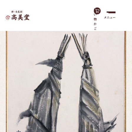
買
い
メニュー
物
ホーム
作品一覧
ちまき（端午の節句）｜色紙
か
ご