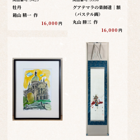
牡丹
グアテマラの楽師達｜額
（パステル画）
箱山 精一
作
丸山 勝三
作
16,000
円
16,000
円