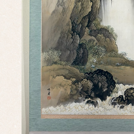
干
支・
十二
支
子
丑
寅
卯
辰
巳
午
未
申
酉
戌
亥
サイ
ズ
ミニ