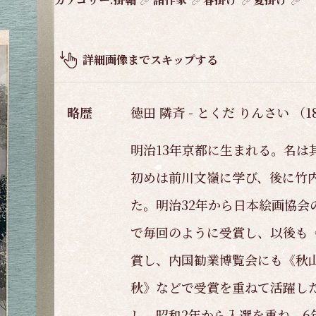
品
概
要
詳細画像までスキップする
略歴
徳田 隣斉 - とくだ りんさい （18
明治13年京都に生まれる。名は
初めは前川文嶺に学び、後に竹
た。明治32年から日本絵画協会
で毎回のように受賞し、以後も
賞し、内国勧業博覧会にも《秋
秋》などで受賞を重ねて活躍し
し、昭和2年から入選を重ね、6