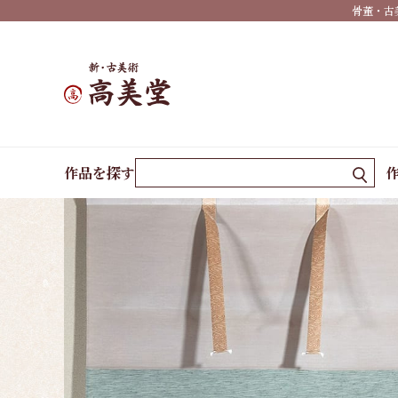
骨董・古
夏掛
け
秋掛
け
冬掛
ホーム
作品一覧
瀑布山水
作品を探す
け
年中
掛け
墨
蹟・
書
祝い