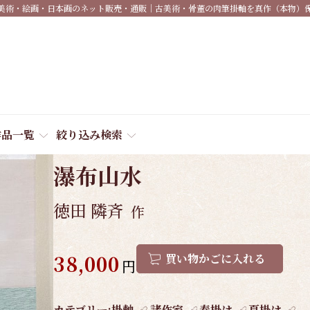
美術・絵画・日本画のネット販売・通販｜古美術・骨董の肉筆掛軸を真作（本物）
作品一覧
絞り込み検索
商品番号:
5334
瀑布山水
徳田 隣斉
作
38,000
買い物かごに入れる
円
作
カテゴリー:
掛軸
諸作家
春掛け
夏掛け