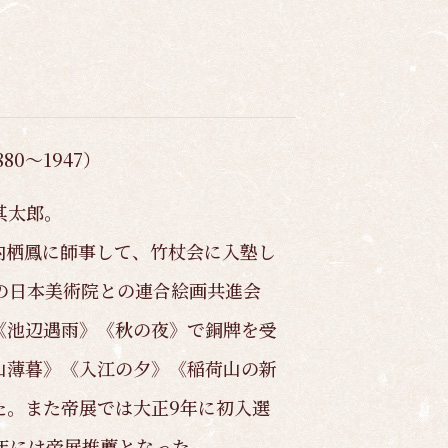
80～1947）
其太郎。
内栖鳳に師事して、竹杖会に入塾し
の日本美術院との連合絵画共進会
《池辺遇雨》《秋の夜》で銅牌を受
山薄暮》《入江の夕》《稲荷山の新
た。また帝展では大正9年に初入選
年には帝展推薦となった。