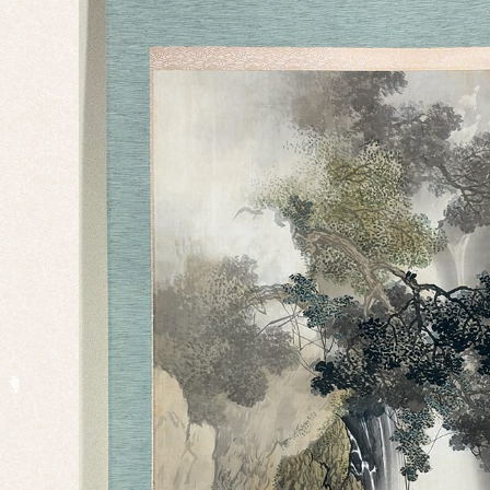
事・
行事
仏
事・
神事
慶事
婚礼
正月
端午
の節
句
桃の
節句