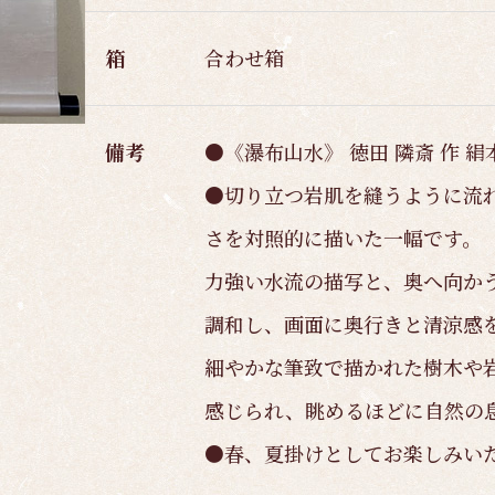
箱
合わせ箱
備考
●《瀑布山水》 徳田 隣斎 作 
●切り立つ岩肌を縫うように流
さを対照的に描いた一幅です。
力強い水流の描写と、奥へ向か
調和し、画面に奥行きと清涼感
細やかな筆致で描かれた樹木や
感じられ、眺めるほどに自然の
●春、夏掛けとしてお楽しみい