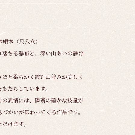
絹本絹本（尺八立）
れ落ちる瀑布と、深い山あいの静け
うほど柔らかく霞む山並みが美しく
をもたらしています。
岩の表情には、隣斎の確かな技量が
息づかいが伝わってくる作品です。
ただけます。