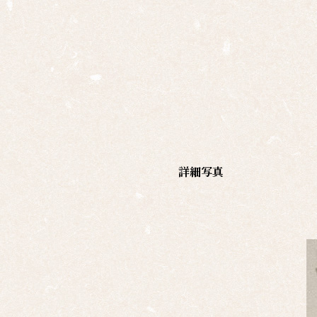
有名
作家
一覧
島根
の作
家一
覧
詳細写真