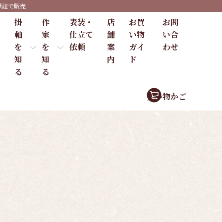
保証で販売
掛
作
表装・
店
お買
お問
軸
家
仕立て
舗
い物
い合
を
を
依頼
案
ガイ
わせ
知
知
内
ド
る
る
買い物かご