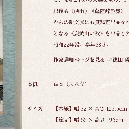
以後も《峡雨》《薩陸峠望嶽》《
からの新文展にも無鑑査出品を行
となる《炭焼山の秋》を出品し
昭和22年没。享年68才。
作家詳細ページを見る
徳田 
本紙
絹本（尺八立）
サイズ
【本紙】幅 52 × 高さ 123.5cm
【総丈】幅 65 × 高さ 196cm