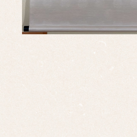
掛け
大幅
双幅
三幅
対
四幅
対
十二
幅対
作
家
一
覧