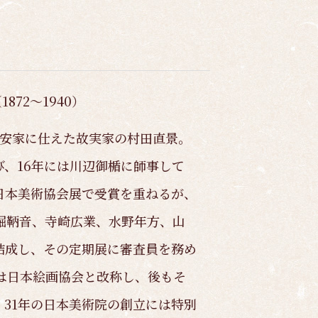
1872～1940）
田安家に仕えた故実家の村田直景。
、16年には川辺御楯に師事して
日本美術協会展で受賞を重ねるが、
堀鞆音、寺崎広業、水野年方、山
結成し、その定期展に審査員を務め
は日本絵画協会と改称し、後もそ
31年の日本美術院の創立には特別