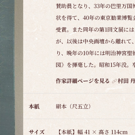
賛助員となり、33年の巴里万国
状を得て、40年の東京勧業博覧
受賞。また同年の第1回文展に
が、以後は中央画壇から離れて
り、晩年の10年には明治神宮聖
図》を揮毫した。昭和15年没。
作家詳細ページを見る
村田 
本紙
絹本（尺五立）
サイズ
【本紙】幅 41 × 高さ 114cm