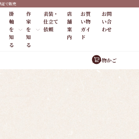
保証で販売
掛
作
表装・
店
お買
お問
軸
家
仕立て
舗
い物
い合
を
を
依頼
案
ガイ
わせ
知
知
内
ド
る
る
買い物かご