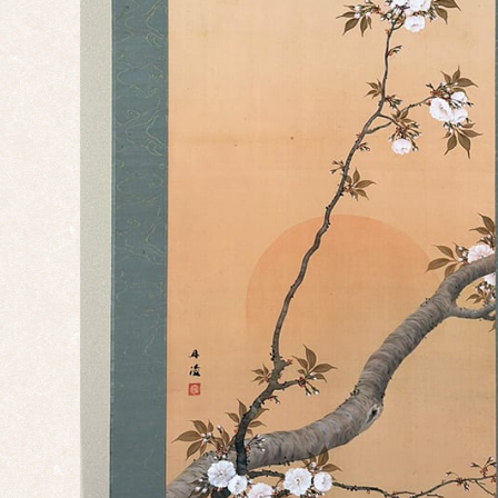
婚礼
正月
端午
の節
句
桃の
節句
干
支・
十二
支
子
丑
寅
卯