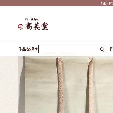
骨董・古
の作
家
季
節・
墨蹟
ホーム
作品一覧
旭日桜花
作品を探す
春掛
け
夏掛
け
秋掛
け
冬掛