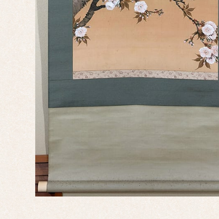
辰
巳
午
未
申
酉
戌
亥
サイ
ズ
ミニ
掛け
大幅
双幅
三幅
対