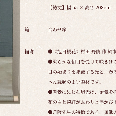
【総丈】幅 55 × 高さ 208cm
箱
合わせ箱
備考
●《旭日桜花》村田 丹陵 作 絹
●柔らかな朝日を受けて咲きほ
日の始まりを象徴する光と、春
へん縁起のよい題材です。
●背景ににじむ旭光は、金気を
花の白と淡紅がふわりと浮かび
●丹陵先生の特徴である、無駄