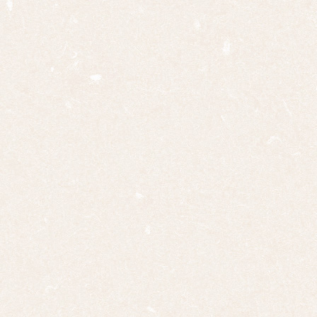
四幅
対
十二
幅対
作
家
一
覧
有名
作家
一覧
島根
の作
家一