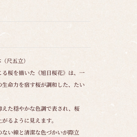
本（尺五立）
こる桜を描いた《旭日桜花》は、一
の生命力を宿す桜が調和した、たい
抑えた穏やかな色調で表され、桜
上がるように見えます。
のない線と清潔な色づかいが際立