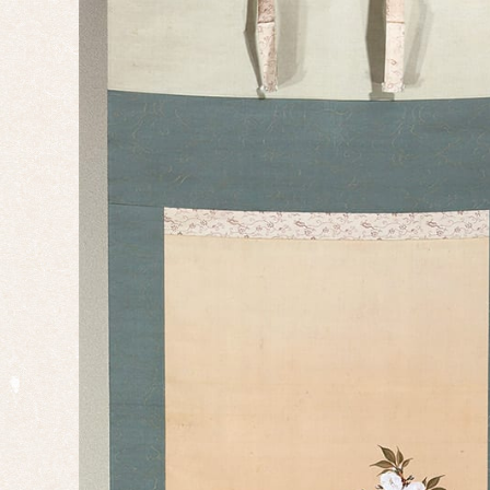
け
年中
掛け
墨
蹟・
書
祝い
事・
行事
仏
事・
神事
慶事