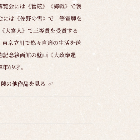
博覧会には《管絃》《海戦》で褒
会には《佐野の雪》で二等賞牌を
は《大宮人》で三等賞を受賞する
、東京立川で悠々自適の生活を送
徳記念絵画館の壁画《大政奉還
享年69才。
丹陵の他作品を見る