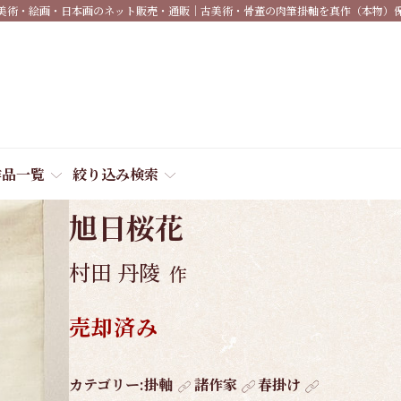
美術・絵画・日本画のネット販売・通販｜古美術・骨董の肉筆掛軸を真作（本物）
作品一覧
絞り込み検索
商品番号:
5327
旭日桜花
村田 丹陵
作
売却済み
作
カテゴリー:
掛軸
諸作家
春掛け