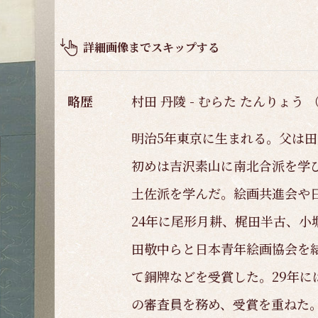
品
概
要
詳細画像までスキップする
略歴
村田 丹陵 - むらた たんりょう （
明治5年東京に生まれる。父は
初めは吉沢素山に南北合派を学び
土佐派を学んだ。絵画共進会や
24年に尾形月耕、梶田半古、小
田敬中らと日本青年絵画協会を
て銅牌などを受賞した。29年に
の審査員を務め、受賞を重ねた。