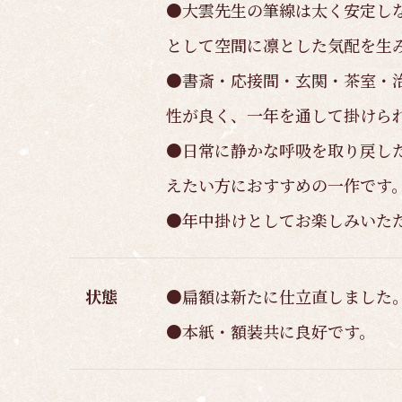
●大雲先生の筆線は太く安定し
として空間に凛とした気配を生
●書斎・応接間・玄関・茶室・
性が良く、一年を通して掛けら
●日常に静かな呼吸を取り戻し
えたい方におすすめの一作です
●年中掛けとしてお楽しみいた
状態
●扁額は新たに仕立直しました
●本紙・額装共に良好です。