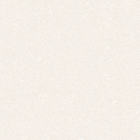
四幅
対
十二
幅対
作
家
一
覧
有名
作家
一覧
島根
の作