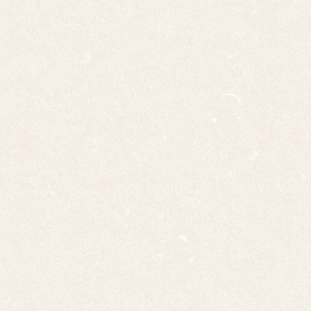
慶事
婚礼
正月
端午
の節
句
桃の
節句
干
支・
十二
支
子
丑