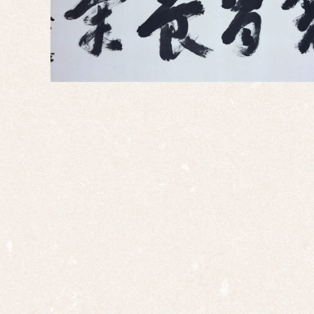
島根
の作
家
季
節・
墨蹟
春掛
け
夏掛
け
秋掛
け