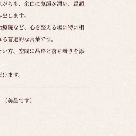
ながらも、余白に気韻が漂い、扁額
み出します。
治療院など、心を整える場に特に相
れる普遍的な言葉です。
たい方、空間に品格と落ち着きを添
。
だけます。
。（美品です）