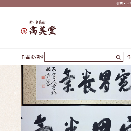
骨董・古
紙・
短冊
まく
り
絵
ホーム
作品一覧
寛胃養気｜扁額
画・
作品を探す
額装
作家
現代
作家
有名
作家