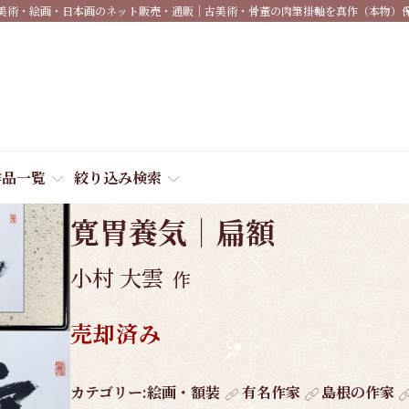
美術・絵画・日本画のネット販売・通販｜古美術・骨董の肉筆掛軸を真作（本物）
作品一覧
絞り込み検索
商品番号:
5249
寛胃養気｜扁額
小村 大雲
作
売却済み
作
カテゴリー:
絵画・額装
有名作家
島根の作家