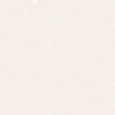
冬掛
け
年中
掛け
墨
蹟・
書
祝い
事・
行事
仏
事・
神事