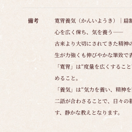
備考
寛胃養気（かんいようき）｜扁額
心を広く保ち、気を養う——
古来より大切にされてきた精神
生が力強くも伸びやかな筆致で
「寛胃」は“度量を広くすること
めること。
「養気」は“気力を養い、精神
二語が合わさることで、日々の
す、静かな教えとなります。