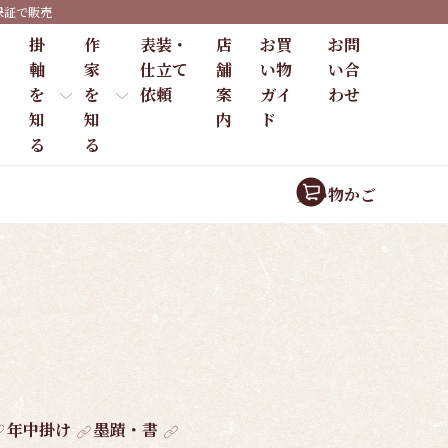
保証で販売
掛
作
表装・
店
お買
お問
軸
家
仕立て
舗
い物
い合
を
を
依頼
案
ガイ
わせ
知
知
内
ド
る
る
買い物かご
年中掛け
墨蹟・書