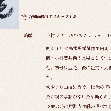
品
概
要
詳細画像までスキップする
略歴
小村 大雲 - おむら たいうん （18
明治16年に島根県楯縫郡平田町
商・小村豊兵衛の長男として生
荘。初号は豊花、後に豊文・大
た。
幼少より画技に秀で、16歳の時
たが親の承諾がないため断られ
18歳の時に鰐淵寺住職の世話で