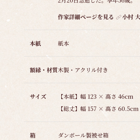
2月20日急逝した。享年56歳。
作家詳細ページを見る
小村 
本紙
紙本
額縁・材質
木製・アクリル付き
サイズ
【本紙】幅 123 × 高さ 46cm
【総丈】幅 157 × 高さ 60.5cm
箱
ダンボール製被せ箱