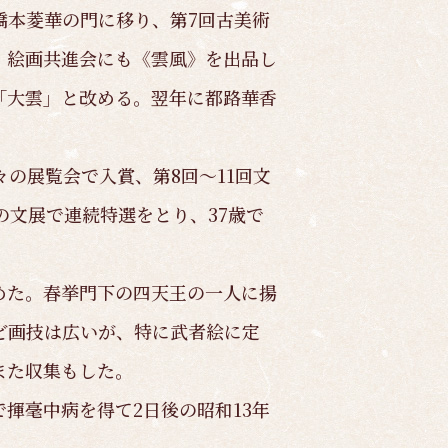
橋本菱華の門に移り、第7回古美術
。絵画共進会にも《雲風》を出品し
「大雲」と改める。翌年に都路華香
々の展覧会で入賞、第8回～11回文
の文展で連続特選をとり、37歳で
めた。春挙門下の四天王の一人に揚
ど画技は広いが、特に武者絵に定
また収集もした。
揮毫中病を得て2日後の昭和13年