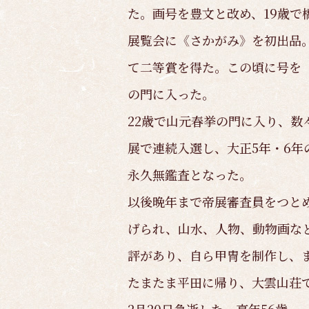
た。画号を豊文と改め、19歳で
展覧会に《さかがみ》を初出品
て二等賞を得た。この頃に号を
の門に入った。
22歳で山元春挙の門に入り、数
展で連続入選し、大正5年・6年
永久無鑑査となった。
以後晩年まで帝展審査員をつと
げられ、山水、人物、動物画な
評があり、自ら甲冑を制作し、
たまたま平田に帰り、大雲山荘で