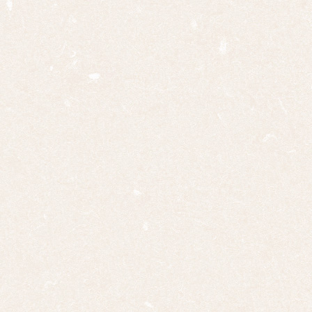
寅
卯
辰
巳
午
未
申
酉
戌
亥
サイ
ズ
ミニ
掛け
大幅
双幅
三幅
対