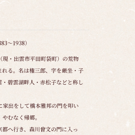
83～1938）
（現・出雲市平田町袋町）の荒物
まれる。名は権三郎、字を厳坐・子
雲・碧雲湖畔人・赤松子などと称し
に家出をして橋本雅邦の門を叩い
、やむなく帰郷。
京都へ行き、森川曾文の門に入っ