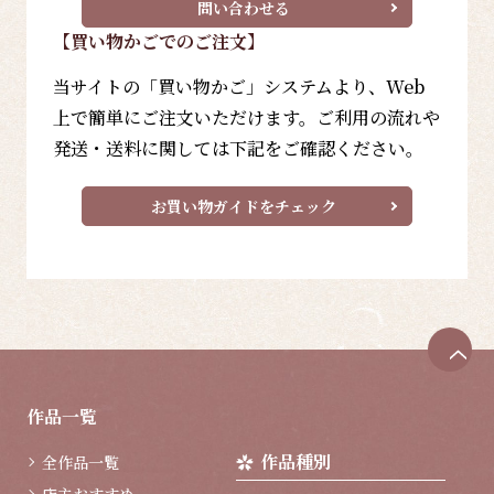
問い合わせる
【買い物かごでのご注文】
当サイトの「買い物かご」システムより、Web
上で簡単にご注文いただけます。ご利用の流れや
発送・送料に関しては下記をご確認ください。
お買い物ガイドをチェック
ペ
ー
ジ
作品一覧
ト
ッ
作品種別
全作品一覧
プ
へ
店主おすすめ