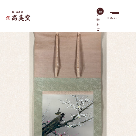
買
い
メニュー
物
ホーム
作品一覧
梅に鴬
か
ご