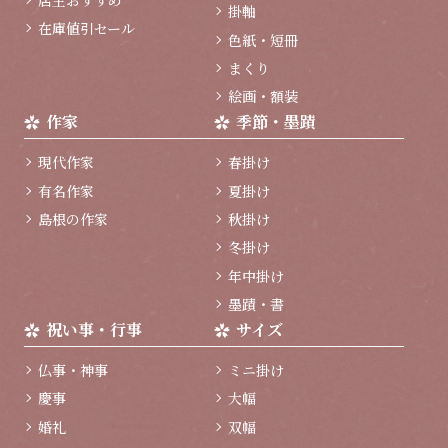
掛軸
在庫値引セール
色紙・短冊
まくり
絵画・額装
作家
季節・墨蹟
現代作家
春掛け
有名作家
夏掛け
島根の作家
秋掛け
冬掛け
年中掛け
墨蹟・書
祝い事・行事
サイズ
仏事・神事
ミニ掛け
慶事
大幅
婚礼
双幅