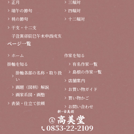
正月
三幅対
端午の節句
四幅対
桃の節句
十二幅対
干支・十二支
子
丑
寅
卯
辰
巳
午
未
申
酉
戌
亥
ページ一覧
ホーム
作家を知る
掛軸を知る
有名作家一覧
島根の作家一覧
掛軸各部の名称・取り扱
い
店舗案内
画題（図柄）解説
お買い物ガイド
画家系図・画塾
買い物かご
表装・仕立て依頼
お問い合わせ
0853-22-2109