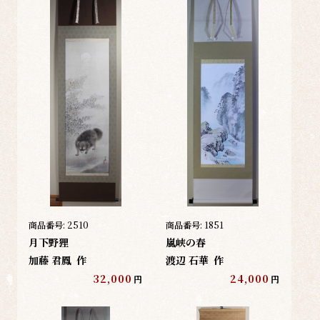
商品番号:
2510
商品番号:
1851
月下野狸
嵐峡の春
加藤 君鳳
作
渡辺 石華
作
32,000
24,000
円
円