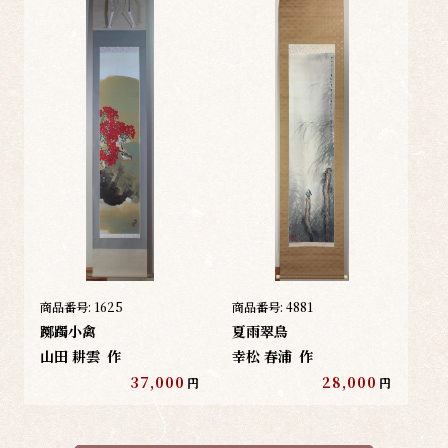
商品番号:
1625
商品番号:
4881
躑躅小禽
夏雨翠鳥
山田 耕雲
作
幸松 春浦
作
37,000
28,000
円
円