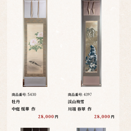
商品番号:
5430
商品番号:
4397
牡丹
渓山飛雪
中庭 煖華
作
川端 春翠
作
28,000
28,000
円
円