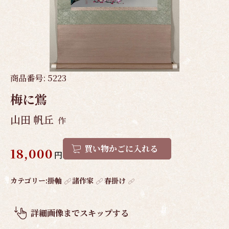
商品番号:
5223
梅に鴬
山田 帆丘
作
買い物かごに入れる
18,000
円
作
カテゴリー:
掛軸
諸作家
春掛け
品
概
詳細画像までスキップする
要