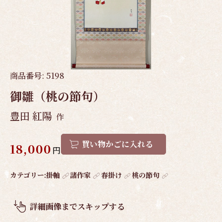
商品番号:
5198
御雛（桃の節句）
豊田 紅陽
作
買い物かごに入れる
18,000
円
作
カテゴリー:
掛軸
諸作家
春掛け
桃の節句
品
概
詳細画像までスキップする
要