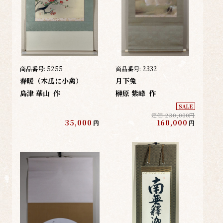
商品番号:
5255
商品番号:
2332
春暖（木瓜に小禽）
月下兔
島津 華山
作
榊原 紫峰
作
SALE
定価 230,000円
35,000
160,000
円
円