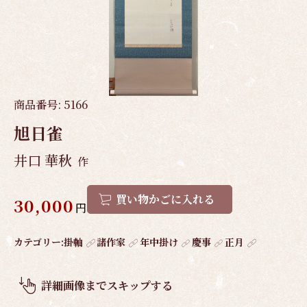
商品番号:
5166
旭日雀
井口 華秋
作
買い物かごに入れる
30,000
円
作
カテゴリー:
掛軸
諸作家
年中掛け
慶事
正月
品
概
詳細画像までスキップする
要