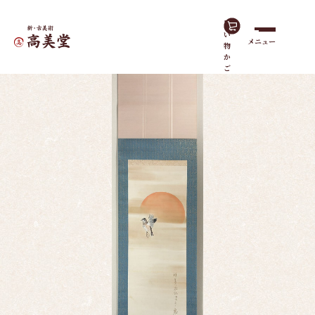
買
い
メニュー
物
ホーム
作品一覧
旭日雀
か
ご