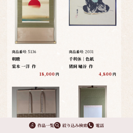
商品番号:
5136
商品番号:
2031
朝暾
千利休｜色紙
梥本 一洋
作
猪飼 嘯谷
作
18,000
4,800
円
円
作品一覧
絞り込み検索
電話