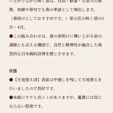
い上がりながら鳴く姿は、自由・歓喜・生命力の象
徴。和歌や俳句でも春の季語として頻出します。
（春掛けとしておすすめです。）菜の花の咲く頃の3
月・4月。
●この組み合わせは、春の夜明けに舞い上がる命の
讃歌とも言える構図で、自然と精神性が融合した典
型的な日本画的詩情を感じさせます。
状態
●【天地替え済】表装は中廻しを残して天地替えを
行いましたので良好です。
●本紙にヤケと点シミがありますが、鑑賞には気に
ならない程度です。