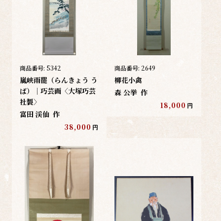
商品番号:
5342
商品番号:
2649
嵐峡雨罷（らんきょう う
柳花小禽
ば）｜巧芸画〈大塚巧芸
森 公挙
作
社製〉
18,000
円
富田 渓仙
作
38,000
円