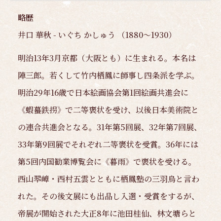
略歴
井口 華秋 - いぐち かしゅう （1880～1930）
明治13年3月京都（大阪とも）に生まれる。本名は
陣三郎。若くして竹内栖鳳に師事し四条派を学ぶ。
明治29年16歳で日本絵画協会第1回絵画共進会に
《蝦蟇鉄拐》で二等褒状を受け、以後日本美術院と
の連合共進会となる。31年第5回展、32年第7回展、
33年第9回展でそれぞれ二等褒状を受賞。36年には
第5回内国勧業博覧会に《暮雨》で褒状を受ける。
西山翆嶂・西村五雲とともに栖鳳塾の三羽烏と言わ
れた。その後文展にも出品し入選・受賞をするが、
帝展が開始された大正8年に池田桂仙、林文塘らと