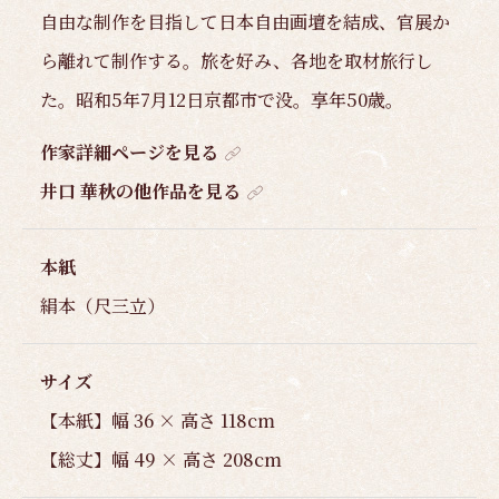
自由な制作を目指して日本自由画壇を結成、官展か
ら離れて制作する。旅を好み、各地を取材旅行し
た。昭和5年7月12日京都市で没。享年50歳。
作家詳細ページを見る
井口 華秋の他作品を見る
本紙
絹本（尺三立）
サイズ
【本紙】幅 36 × 高さ 118cm
【総丈】幅 49 × 高さ 208cm